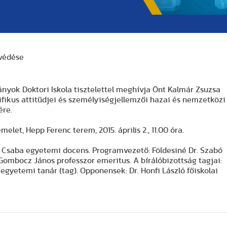
 védése
nyok Doktori Iskola tisztelettel meghívja Önt Kalmár Zsuzsa
ifikus attitűdjei és személyiségjellemzői hazai és nemzetközi
ére.
elet, Hepp Ferenc terem, 2015. április 2., 11.00 óra.
i Csaba egyetemi docens. Programvezető: Földesiné Dr. Szabó
 Gombocz János professzor emeritus. A bírálóbizottság tagjai:
 egyetemi tanár (tag). Opponensek: Dr. Honfi László főiskolai