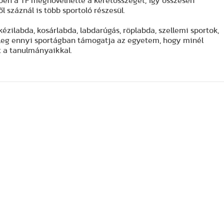
en a TF megnövelhette a keretösszeget, így összesen
l száznál is több sportoló részesül.
 kézilabda, kosárlabda, labdarúgás, röplabda, szellemi sportok,
nleg ennyi sportágban támogatja az egyetem, hogy minél
t a tanulmányaikkal.