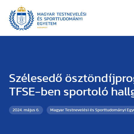
Szélesedő ösztöndíjpr
TFSE-ben sportoló hal
2024. május 6.
Magyar Testnevelési és Sporttudományi Eg