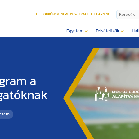
TELEFONKÖNYV
NEPTUN
WEBMAIL
E-LEARNING
Egyetem
Felvételizők
Hal
ogram a
lgatóknak
yetem