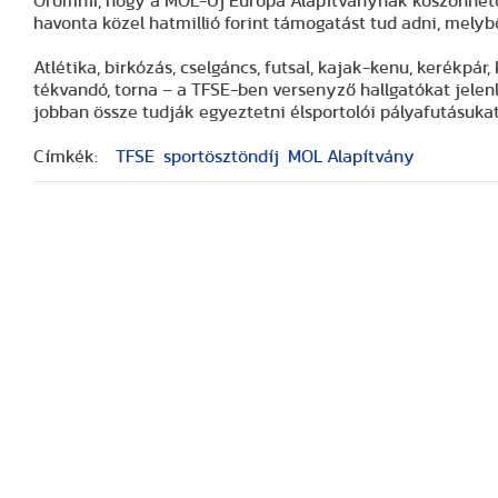
Örömhír, hogy a MOL-Új Európa Alapítványnak köszönhető
havonta közel hatmillió forint támogatást tud adni, melybő
Atlétika, birkózás, cselgáncs, futsal, kajak-kenu, kerékpár,
tékvandó, torna – a TFSE-ben versenyző hallgatókat jele
jobban össze tudják egyeztetni élsportolói pályafutásuka
Címkék:
TFSE
sportösztöndíj
MOL Alapítvány