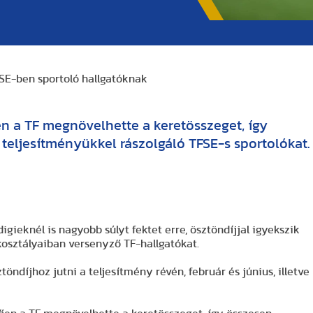
SE-ben sportoló hallgatóknak
 a TF megnövelhette a keretösszeget, így
teljesítményükkel rászolgáló TFSE-s sportolókat.
ieknél is nagyobb súlyt fektet erre, ösztöndíjjal igyekszik
osztályaiban versenyző TF-hallgatókat.
ndíjhoz jutni a teljesítmény révén, február és június, illetve