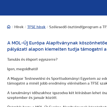
/
Hírek
/
TFSE hírek
/
Szélesedő ösztöndíjprogram a TF
A MOL-Új Európa Alapítványnak köszönhetően
pályázati alapon kiemelten tudja támogatni a 
Tanulás és élsport egyszerre?
Igen, megoldható!
A Magyar Testnevelési és Sporttudományi Egyetem az eddig
támogatni a minél jobb eredmény elérésében a TFSE szak
A tanulmányi időszakhoz igazodva két kiírásban lehet ösztö
szeptember és január között.