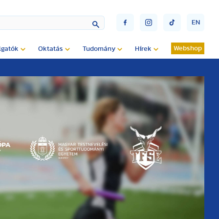
EN
Webshop
lgatók
Oktatás
Tudomány
Hírek