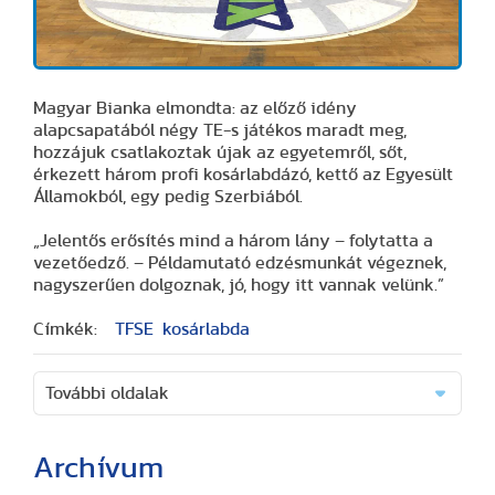
Magyar Bianka elmondta: az előző idény
alapcsapatából négy TE-s játékos maradt meg,
hozzájuk csatlakoztak újak az egyetemről, sőt,
érkezett három profi kosárlabdázó, kettő az Egyesült
Államokból, egy pedig Szerbiából.
„Jelentős erősítés mind a három lány – folytatta a
vezetőedző. – Példamutató edzésmunkát végeznek,
nagyszerűen dolgoznak, jó, hogy itt vannak velünk.”
Címkék:
TFSE
kosárlabda
További oldalak
Archívum
(2 cikk)
(3 cikk)
(3 cikk)
(17 cikk)
(20 cikk)
(29 cikk)
(15 cikk)
(20 cikk)
(7 cikk)
(18 cikk)
(24 cikk)
(16 cikk)
(25 cikk)
(9 cikk)
(2 cikk)
(51 cikk)
(46 cikk)
(36 cikk)
(8 cikk)
(41 cikk)
(28 cikk)
(1 cikk)
(1 cikk)
(14 cikk)
(2 cikk)
(1 cikk)