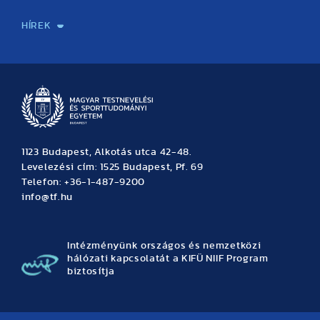
Sport-táplálkozástudományi Központ
Molekuláris Edzésélettani Kutató Központ
Doktori Iskola
Tudományos Iroda
Publikációk
TDK
Testnevelés, Sport, Tudomány
Habilitáció
Kutatásetika
OTDK
EKÖP
Nyári Egyetem
SPIRIT Olimpiai Tanulmányok Kutatási Központ
Kiváló Kutatási Infrastruktúra-hálózat
HÍREK
Hírek
Büszkeségeink
Hallgatói hírek
Tudományos hírek
TDK hírek
Pályázati hírek
TFSE hírek
Archívum
Eseménynaptár
1123 Budapest, Alkotás utca 42-48.
Levelezési cím: 1525 Budapest, Pf. 69
Telefon: +36-1-487-9200
info@tf.hu
Intézményünk országos és nemzetközi
hálózati kapcsolatát a KIFÜ NIIF Program
biztosítja