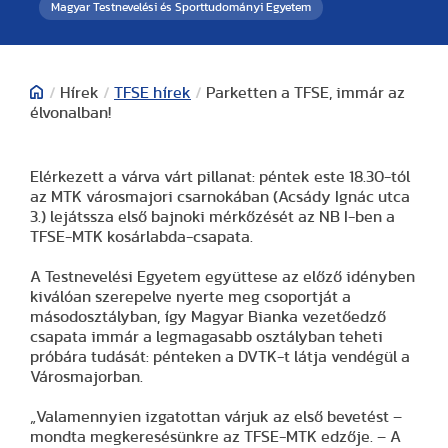
Magyar Testnevelési és Sporttudományi Egyetem
/
Hírek
/
TFSE hírek
/
Parketten a TFSE, immár az
élvonalban!
Elérkezett a várva várt pillanat: péntek este 18.30-tól
az MTK városmajori csarnokában (Acsády Ignác utca
3.) lejátssza első bajnoki mérkőzését az NB I-ben a
TFSE-MTK kosárlabda-csapata.
A Testnevelési Egyetem együttese az előző idényben
kiválóan szerepelve nyerte meg csoportját a
másodosztályban, így Magyar Bianka vezetőedző
csapata immár a legmagasabb osztályban teheti
próbára tudását: pénteken a DVTK-t látja vendégül a
Városmajorban.
„Valamennyien izgatottan várjuk az első bevetést –
mondta megkeresésünkre az TFSE-MTK edzője. – A