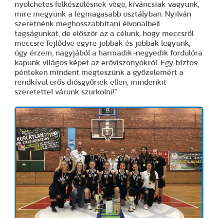
nyolchetes felkészülésnek vége, kíváncsiak vagyunk,
mire megyünk a legmagasabb osztályban. Nyilván
szeretnénk meghosszabbítani élvonalbeli
tagságunkat, de először az a célunk, hogy meccsről
meccsre fejlődve egyre jobbak és jobbak legyünk,
úgy érzem, nagyjából a harmadik-negyedik fordulóra
kapunk világos képet az erőviszonyokról. Egy biztos:
pénteken mindent megteszünk a győzelemért a
rendkívül erős diósgyőriek ellen, mindenkit
szeretettel várunk szurkolni!”