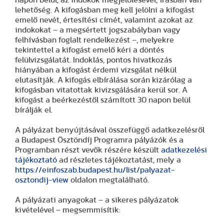
lehetőség. A kifogásban meg kell jelölni a kifogást
emelő nevét, értesítési címét, valamint azokat az
indokokat – a megsértett jogszabályban vagy
felhívásban foglalt rendelkezést –, melyekre
tekintettel a kifogást emelő kéri a döntés
felülvizsgálatát. Indoklás, pontos hivatkozás
hiányában a kifogást érdemi vizsgálat nélkül
elutasítják. A kifogás elbírálása során kizárólag a
kifogásban vitatottak kivizsgálására kerül sor. A
kifogást a beérkezéstől számított 30 napon belül
bírálják el.
A pályázat benyújtásával összefüggő adatkezelésről
a Budapest Ösztöndíj Programra pályázók és a
Programban részt vevők részére készült
adatkezelési
tájékoztató
ad részletes tájékoztatást, mely a
https://einfoszab.budapest.hu/list/palyazat-
osztondij-view
oldalon megtalálható.
A pályázati anyagokat – a sikeres pályázatok
kivételével – megsemmisítik: