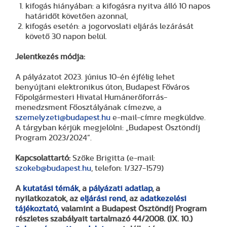
kifogás hiányában: a kifogásra nyitva álló 10 napos
határidőt követően azonnal,
kifogás esetén: a jogorvoslati eljárás lezárását
követő 30 napon belül.
Jelentkezés
módja:
A pályázatot 2023. június 10-én éjfélig lehet
benyújtani elektronikus úton, Budapest Főváros
Főpolgármesteri Hivatal Humánerőforrás-
menedzsment Főosztályának címezve, a
szemelyzeti@budapest.hu
e-mail-címre megküldve.
A tárgyban kérjük megjelölni: „Budapest Ösztöndíj
Program 2023/2024”.
Kapcsolattartó:
Szőke Brigitta (e-mail:
szokeb@budapest.hu
, telefon: 1/327-1579)
A
kutatási témák
, a
pályázati adatlap
, a
nyilatkozatok, az
eljárási rend
, az
adatkezelési
tájékoztató
, valamint a Budapest Ösztöndíj Program
részletes szabályait tartalmazó 44/2008. (IX. 10.)