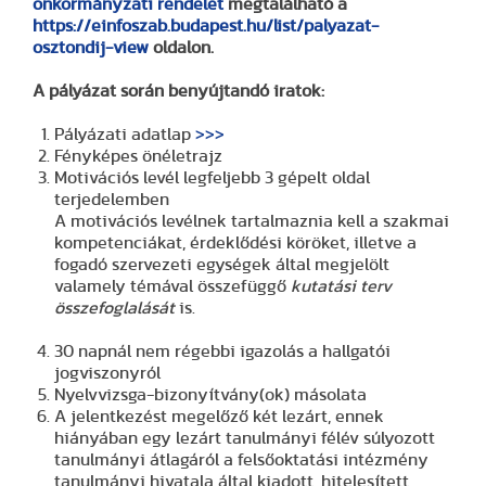
önkormányzati rendelet
megtalálható a
https://einfoszab.budapest.hu/list/palyazat-
osztondij-view
oldalon.
A pályázat során benyújtandó iratok:
Pályázati adatlap
>>>
Fényképes önéletrajz
Motivációs levél legfeljebb 3 gépelt oldal
terjedelemben
A motivációs levélnek tartalmaznia kell a szakmai
kompetenciákat, érdeklődési köröket, illetve a
fogadó szervezeti egységek által megjelölt
valamely témával összefüggő
kutatási terv
összefoglalását
is.
30 napnál nem régebbi igazolás a hallgatói
jogviszonyról
Nyelvvizsga-bizonyítvány(ok) másolata
A jelentkezést megelőző két lezárt, ennek
hiányában egy lezárt tanulmányi félév súlyozott
tanulmányi átlagáról a felsőoktatási intézmény
tanulmányi hivatala által kiadott, hitelesített