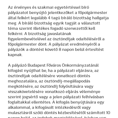
Az érvényes és szakmai egyetértéssel bíró
pályázatot benyújtó jelentkezőket a főpolgármester
által felkért legalább 4 tagú bíráló bizottság hallgatja
meg. A bíráló bizottság egyik tagját a választott
téma szerint illetékes fogadó szervezettől kell
felkérni. A bizottság javaslatának
figyelembevételével az ösztöndíjak odaítéléséről a
főpolgármester dönt. A pályázat eredményéről a
pályázók a döntést követő 8 napon belül értesítést
kapnak.
A pályázó Budapest Főváros Önkormányzatánál
kifogást nyújthat be, ha a pályázati eljárásra, az
ösztöndíjak odaítélésére vonatkozó döntés
meghozatalára, az ösztöndíj-megállapodás
megkötésére, az ösztöndíj folyósítására vagy
visszakövetelésére vonatkozó eljárás véleménye
szerint jogsértő vagy a jelen pályázati felhívásban
foglaltakkal ellentétes. A kifogás benyújtására egy
alkalommal, a kifogásolt intézkedésről vagy
mulasztásról szóló döntés kézbesítésétől számított 10
napon belül, az indokok megjelölésével, írásban van