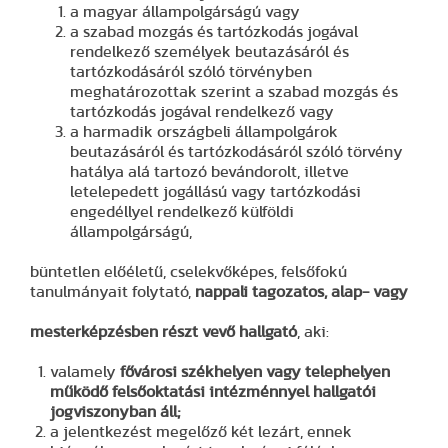
a magyar állampolgárságú vagy
a szabad mozgás és tartózkodás jogával
rendelkező személyek beutazásáról és
tartózkodásáról szóló törvényben
meghatározottak szerint a szabad mozgás és
tartózkodás jogával rendelkező vagy
a harmadik országbeli állampolgárok
beutazásáról és tartózkodásáról szóló törvény
hatálya alá tartozó bevándorolt, illetve
letelepedett jogállású vagy tartózkodási
engedéllyel rendelkező külföldi
állampolgárságú,
büntetlen előéletű, cselekvőképes, felsőfokú
tanulmányait folytató,
nappali tagozatos, alap- vagy
mesterképzésben részt vevő hallgató
, aki:
valamely
fővárosi székhelyen vagy telephelyen
működő felsőoktatási intézménnyel hallgatói
jogviszonyban áll;
a jelentkezést megelőző két lezárt, ennek