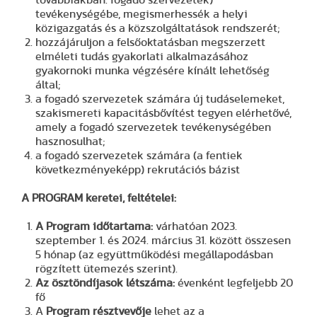
tevékenységébe, megismerhessék a helyi
közigazgatás és a közszolgáltatások rendszerét;
hozzájáruljon a felsőoktatásban megszerzett
elméleti tudás gyakorlati alkalmazásához
gyakornoki munka végzésére kínált lehetőség
által;
a fogadó szervezetek számára új tudáselemeket,
szakismereti kapacitásbővítést tegyen elérhetővé,
amely a fogadó szervezetek tevékenységében
hasznosulhat;
a fogadó szervezetek számára (a fentiek
következményeképp) rekrutációs bázist
A PROGRAM keretei, feltételei:
A Program időtartama:
várhatóan 2023.
szeptember 1. és 2024. március 31. között összesen
5 hónap (az együttműködési megállapodásban
rögzített ütemezés szerint).
Az ösztöndíjasok létszáma:
évenként legfeljebb 20
fő
A
Program résztvevője
lehet az a