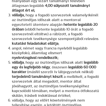
hiányában egy lezárt tanulmányi félévben
átlagosan legalább
4,00 súlyozott tanulmányi
átlagot ért el;
vállalja,
hogy a fogadó szervezetek valamelyikénél
az ösztöndíjas időszak alatt a mentorral
egyeztetett ütemterv alapján
hetente legalább 20
órában
(ebből hetente legalább 10 órát a fogadó
szervezetnél eltöltve) a rábízott, a fogadó
szervezetek tevékenysége szempontjából releváns
kutatási feladatokat ellátja
;
angol, német vagy francia nyelvből legalább
középfokú, államilag elismert
nyelvvizsgával
rendelkezik;
vállalja
, hogy az ösztöndíjas időszak alatt
legalább
egy és legfeljebb négy
, összesen
legalább 60 000
karakter
(másfél szerzői ív lábjegyzetek nélkül)
terjedelmű tanulmányt készít
a mellékelt, a fogadó
szervezetek által megadott, mentor által
jóváhagyott, az ösztöndíjas tevékenységéhez
kapcsolódó témában, melyet a mentora ötfokozatú
skálán, írásbeli indoklással értékel;
vállalja, hogy az előírt követelmények nem
teljesítése esetén, a letöltött ösztöndíjas