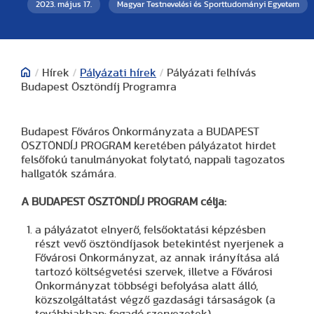
2023. május 17.
Magyar Testnevelési és Sporttudományi Egyetem
/
Hírek
/
Pályázati hírek
/
Pályázati felhívás
Budapest Ösztöndíj Programra
Budapest Főváros Önkormányzata a BUDAPEST
ÖSZTÖNDÍJ PROGRAM keretében pályázatot hirdet
felsőfokú tanulmányokat folytató, nappali tagozatos
hallgatók számára.
A BUDAPEST ÖSZTÖNDÍJ PROGRAM célja:
a pályázatot elnyerő, felsőoktatási képzésben
részt vevő ösztöndíjasok betekintést nyerjenek a
Fővárosi Önkormányzat, az annak irányítása alá
tartozó költségvetési szervek, illetve a Fővárosi
Önkormányzat többségi befolyása alatt álló,
közszolgáltatást végző gazdasági társaságok (a
továbbiakban: fogadó szervezetek)