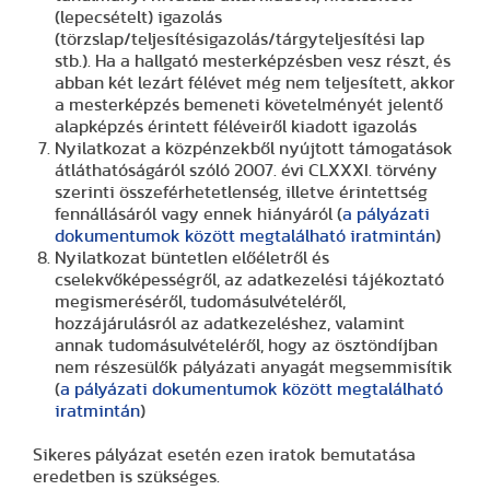
(lepecsételt) igazolás
(törzslap/teljesítésigazolás/tárgyteljesítési lap
stb.). Ha a hallgató mesterképzésben vesz részt, és
abban két lezárt félévet még nem teljesített, akkor
a mesterképzés bemeneti követelményét jelentő
alapképzés érintett féléveiről kiadott igazolás
Nyilatkozat a közpénzekből nyújtott támogatások
átláthatóságáról szóló 2007. évi CLXXXI. törvény
szerinti összeférhetetlenség, illetve érintettség
fennállásáról vagy ennek hiányáról (
a pályázati
dokumentumok között megtalálható iratmintán
)
Nyilatkozat büntetlen előéletről és
cselekvőképességről, az adatkezelési tájékoztató
megismeréséről, tudomásulvételéről,
hozzájárulásról az adatkezeléshez, valamint
annak tudomásulvételéről, hogy az ösztöndíjban
nem részesülők pályázati anyagát megsemmisítik
(
a pályázati dokumentumok között megtalálható
iratmintán
)
Sikeres pályázat esetén ezen iratok bemutatása
eredetben is szükséges.