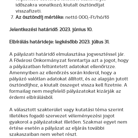
időszakra vonatkozó, kiutalt ösztöndíjat
visszafizeti.
Az ösztöndíj mértéke:
nettó 000,-Ft/hó/fő
Jelentkezési határidő: 2023. június 10.
Elbírálás határideje: legkésőbb 2023. július 31.
A pályázati határidő elmulasztása jogvesztéssel jár.
A Fővárosi Önkormányzat fenntartja azt a jogot, hogy
a pályázatban feltüntetett adatokat ellenőrizze.
Amennyiben az ellenőrzés során kiderül, hogy a
pályázó valótlan adatokat állított, és az alapján jutott
ösztöndíjhoz, a kiutalt összeget vissza kell fizetnie. A
formailag nem megfelelő pályázatokat kizárják az
érdemi elbírálásból.
A választott szakterület vagy kutatási téma szerint
illetékes fogadó szervezet véleményezési jogot
gyakorol a pályázatokat illetően. Szakmai egyet nem
értése esetén a pályázat az eljárás további
szakaszaiban nem vehet részt.