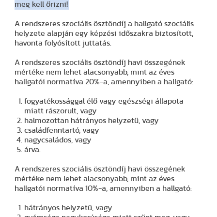
meg kell őrizni!
A rendszeres szociális ösztöndíj a hallgató szociális
helyzete alapján egy képzési időszakra biztosított,
havonta folyósított juttatás.
A rendszeres szociális ösztöndíj havi összegének
mértéke nem lehet alacsonyabb, mint az éves
hallgatói normatíva 20%-a, amennyiben a hallgató:
fogyatékossággal élő vagy egészségi állapota
miatt rászorult, vagy
halmozottan hátrányos helyzetű, vagy
családfenntartó, vagy
nagycsaládos, vagy
árva.
A rendszeres szociális ösztöndíj havi összegének
mértéke nem lehet alacsonyabb, mint az éves
hallgatói normatíva 10%-a, amennyiben a hallgató:
hátrányos helyzetű, vagy