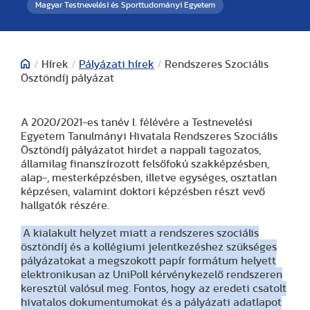
Magyar Testnevelési és Sporttudományi Egyetem
/
Hírek
/
Pályázati hírek
/
Rendszeres Szociális
Ösztöndíj pályázat
A 2020/2021-es tanév I. félévére a Testnevelési
Egyetem Tanulmányi Hivatala Rendszeres Szociális
Ösztöndíj pályázatot hirdet a nappali tagozatos,
államilag finanszírozott felsőfokú szakképzésben,
alap-, mesterképzésben, illetve egységes, osztatlan
képzésen, valamint doktori képzésben részt vevő
hallgatók részére.
A kialakult helyzet miatt a rendszeres szociális
ösztöndíj és a kollégiumi jelentkezéshez szükséges
pályázatokat a megszokott papír formátum helyett
elektronikusan az UniPoll kérvénykezelő rendszeren
keresztül valósul meg. Fontos, hogy az eredeti csatolt
hivatalos dokumentumokat és a pályázati adatlapot