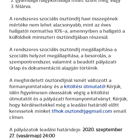
gyámsága nagykorúsága miatt szűnt meg, vagy
félárva.
A rendszeres szociális ösztöndíj havi összegének
mértéke nem lehet alacsonyabb, mint az éves
hallgatói normatíva 10%-a, amennyiben a hallgató a
külföldiek miniszteri ösztöndíjában részesül.
A rendszeres szociális ösztöndíj megállapítása a
szociális helyzet megállapítása, a besorolás, a
szempontrendszer, valamint a beadott pályázati
űrlap és dokumentáció alapján történik.
A meghirdetett ösztöndíjnál ismét változott a
formanyomtatvány és a
kitöltési útmutató
! Kérjük,
idén figyelmesen olvassátok végig a kitöltési
útmutatót és a pályázati formanyomtatványt. Kérjük,
hogy kérdéseitekkel még a leadási határidő előtt
keressetek minket
tfhok.osztondij@gmail.com
email
címen.
A pályázatok leadási határideje:
2020. szeptember
27. (vasármap) 24:00