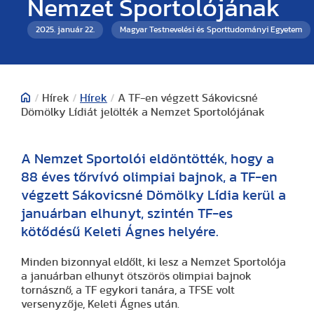
Nemzet Sportolójának
2025. január 22.
Magyar Testnevelési és Sporttudományi Egyetem
/
Hírek
/
Hírek
/
A TF-en végzett Sákovicsné
Dömölky Lídiát jelölték a Nemzet Sportolójának
A Nemzet Sportolói eldöntötték, hogy a
88 éves tőrvívó olimpiai bajnok, a TF-en
végzett Sákovicsné Dömölky Lídia kerül a
januárban elhunyt, szintén TF-es
kötődésű Keleti Ágnes helyére.
Minden bizonnyal eldőlt, ki lesz a Nemzet Sportolója
a januárban elhunyt ötszörös olimpiai bajnok
tornásznő, a TF egykori tanára, a TFSE volt
versenyzője, Keleti Ágnes után.