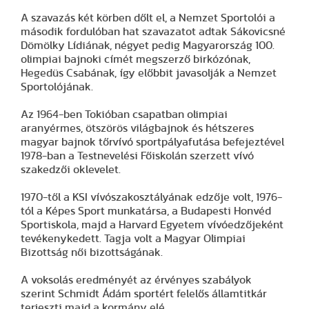
A szavazás két körben dőlt el, a Nemzet Sportolói a
második fordulóban hat szavazatot adtak Sákovicsné
Dömölky Lídiának, négyet pedig Magyarország 100.
olimpiai bajnoki címét megszerző birkózónak,
Hegedüs Csabának, így előbbit javasolják a Nemzet
Sportolójának.
Az 1964-ben Tokióban csapatban olimpiai
aranyérmes, ötszörös világbajnok és hétszeres
magyar bajnok tőrvívó sportpályafutása befejeztével
1978-ban a Testnevelési Főiskolán szerzett vívó
szakedzői oklevelet.
1970-től a KSI vívószakosztályának edzője volt, 1976-
tól a Képes Sport munkatársa, a Budapesti Honvéd
Sportiskola, majd a Harvard Egyetem vívóedzőjeként
tevékenykedett. Tagja volt a Magyar Olimpiai
Bizottság női bizottságának.
A voksolás eredményét az érvényes szabályok
szerint Schmidt Ádám sportért felelős államtitkár
terjeszti majd a kormány elé.