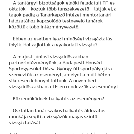
– A tantárgyi bizottságok elnöki feladatait TF-es
oktatók – köztük több tanszékvezető – látják el, a
tagok pedig a Tanárképző Intézet mentortanári
hálózatához kapcsolódó testnevelő tanárok –
közöttük több intézményvezető.
– Ebben az esetben igazi minőségi vizsgáztatás
folyik. Hol zajlottak a gyakorlati vizsgák?
– A májusi-júniusi vizsgaidőszakban
partnerintézményünk, a Budapesti Honvéd
Sportegyesület Dózsa György úti sportpályájára
szerveztük az eseményt, amelyet a múlt héten
sikeresen lebonyolítottunk. A novemberi
vizsgaidőszakban a TF-en rendezzük az eseményt.
– Közreműködnek hallgatók az eseményen?
– Osztatlan tanár szakos hallgatók áldozatos
munkája segíti a vizsgázók magas szintű
vizsgáztatását.