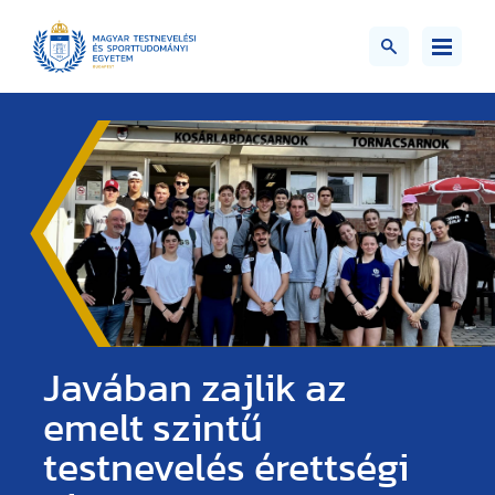
Javában zajlik az
emelt szintű
testnevelés érettségi