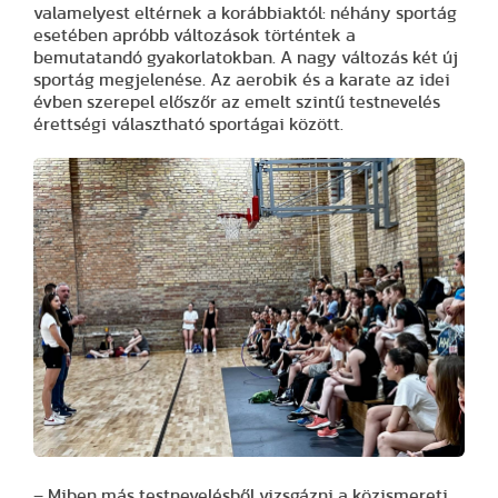
valamelyest eltérnek a korábbiaktól: néhány sportág
esetében apróbb változások történtek a
bemutatandó gyakorlatokban. A nagy változás két új
sportág megjelenése. Az aerobik és a karate az idei
évben szerepel előszőr az emelt szintű testnevelés
érettségi választható sportágai között.
– Miben más testnevelésből vizsgázni a közismereti