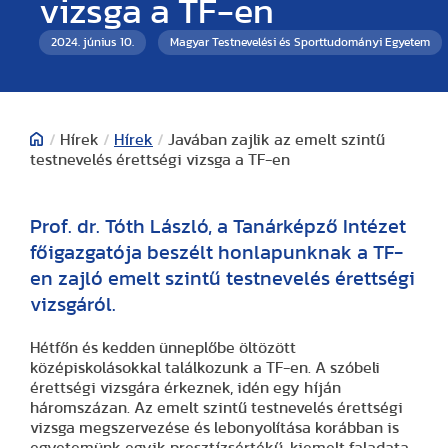
vizsga a TF-en
2024. június 10.
Magyar Testnevelési és Sporttudományi Egyetem
/
Hírek
/
Hírek
/
Javában zajlik az emelt szintű
testnevelés érettségi vizsga a TF-en
Prof. dr. Tóth László, a Tanárképző Intézet
főigazgatója beszélt honlapunknak a TF-
en zajló emelt szintű testnevelés érettségi
vizsgáról.
Hétfőn és kedden ünneplőbe öltözött
középiskolásokkal találkozunk a TF-en. A szóbeli
érettségi vizsgára érkeznek, idén egy híján
háromszázan. Az emelt szintű testnevelés érettségi
vizsga megszervezése és lebonyolítása korábban is
egyetemünk egyik presztízsértékű, kiemelt faladata