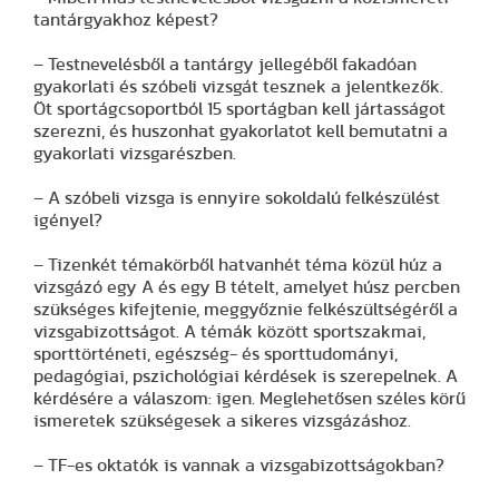
tantárgyakhoz képest?
– Testnevelésből a tantárgy jellegéből fakadóan
gyakorlati és szóbeli vizsgát tesznek a jelentkezők.
Öt sportágcsoportból 15 sportágban kell jártasságot
szerezni, és huszonhat gyakorlatot kell bemutatni a
gyakorlati vizsgarészben.
– A szóbeli vizsga is ennyire sokoldalú felkészülést
igényel?
– Tizenkét témakörből hatvanhét téma közül húz a
vizsgázó egy A és egy B tételt, amelyet húsz percben
szükséges kifejtenie, meggyőznie felkészültségéről a
vizsgabizottságot. A témák között sportszakmai,
sporttörténeti, egészség- és sporttudományi,
pedagógiai, pszichológiai kérdések is szerepelnek. A
kérdésére a válaszom: igen. Meglehetősen széles körű
ismeretek szükségesek a sikeres vizsgázáshoz.
– TF-es oktatók is vannak a vizsgabizottságokban?