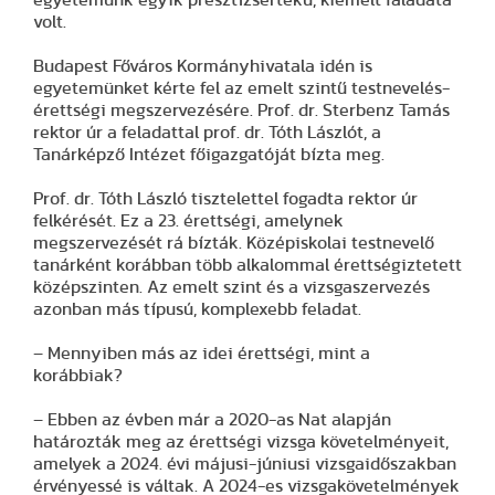
volt.
Budapest Főváros Kormányhivatala idén is
egyetemünket kérte fel az emelt szintű testnevelés-
érettségi megszervezésére. Prof. dr. Sterbenz Tamás
rektor úr a feladattal prof. dr. Tóth Lászlót, a
Tanárképző Intézet főigazgatóját bízta meg.
Prof. dr. Tóth László tisztelettel fogadta rektor úr
felkérését. Ez a 23. érettségi, amelynek
megszervezését rá bízták. Középiskolai testnevelő
tanárként korábban több alkalommal érettségiztetett
középszinten. Az emelt szint és a vizsgaszervezés
azonban más típusú, komplexebb feladat.
– Mennyiben más az idei érettségi, mint a
korábbiak?
– Ebben az évben már a 2020-as Nat alapján
határozták meg az érettségi vizsga követelményeit,
amelyek a 2024. évi májusi-júniusi vizsgaidőszakban
érvényessé is váltak. A 2024-es vizsgakövetelmények