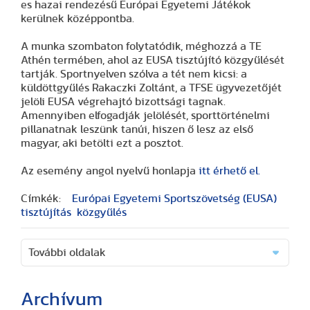
es hazai rendezésű Európai Egyetemi Játékok
kerülnek középpontba.
A munka szombaton folytatódik, méghozzá a TE
Athén termében, ahol az EUSA tisztújító közgyűlését
tartják. Sportnyelven szólva a tét nem kicsi: a
küldöttgyűlés Rakaczki Zoltánt, a TFSE ügyvezetőjét
jelöli EUSA végrehajtó bizottsági tagnak.
Amennyiben elfogadják jelölését, sporttörténelmi
pillanatnak leszünk tanúi, hiszen ő lesz az első
magyar, aki betölti ezt a posztot.
Az esemény angol nyelvű honlapja
itt érhető el.
Címkék:
Európai Egyetemi Sportszövetség (EUSA)
tisztújítás
közgyűlés
További oldalak
Archívum
(2 cikk)
(3 cikk)
(3 cikk)
(17 cikk)
(20 cikk)
(29 cikk)
(15 cikk)
(20 cikk)
(7 cikk)
(18 cikk)
(24 cikk)
(16 cikk)
(25 cikk)
(9 cikk)
(2 cikk)
(51 cikk)
(46 cikk)
(36 cikk)
(8 cikk)
(41 cikk)
(28 cikk)
(1 cikk)
(1 cikk)
(14 cikk)
(2 cikk)
(1 cikk)