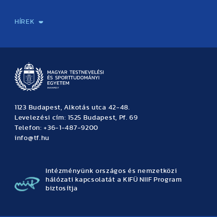
Sport-táplálkozástudományi Központ
Molekuláris Edzésélettani Kutató Központ
Doktori Iskola
Tudományos Iroda
Publikációk
TDK
Testnevelés, Sport, Tudomány
Habilitáció
Kutatásetika
OTDK
EKÖP
Nyári Egyetem
SPIRIT Olimpiai Tanulmányok Kutatási Központ
Kiváló Kutatási Infrastruktúra-hálózat
HÍREK
Hírek
Büszkeségeink
Hallgatói hírek
Tudományos hírek
TDK hírek
Pályázati hírek
TFSE hírek
Archívum
Eseménynaptár
1123 Budapest, Alkotás utca 42-48.
Levelezési cím: 1525 Budapest, Pf. 69
Telefon: +36-1-487-9200
info@tf.hu
Intézményünk országos és nemzetközi
hálózati kapcsolatát a KIFÜ NIIF Program
biztosítja