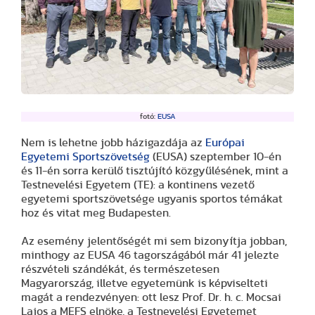
fotó:
EUSA
Nem is lehetne jobb házigazdája az
Európai
Egyetemi Sportszövetség
(EUSA) szeptember 10-én
és 11-én sorra kerülő tisztújító közgyűlésének, mint a
Testnevelési Egyetem (TE): a kontinens vezető
egyetemi sportszövetsége ugyanis sportos témákat
hoz és vitat meg Budapesten.
Az esemény jelentőségét mi sem bizonyítja jobban,
minthogy az EUSA 46 tagországából már 41 jelezte
részvételi szándékát, és természetesen
Magyarország, illetve egyetemünk is képviselteti
magát a rendezvényen: ott lesz Prof. Dr. h. c. Mocsai
Lajos a MEFS elnöke, a Testnevelési Egyetemet