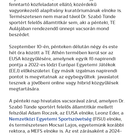
fenntartó közfeladatot ellátó, közérdekű
vagyonkezelő alapítvány kuratóriumának elnöke is.
Természetesen nem marad távol Dr. Szabó Tünde
sportért felelős államtitkár sem, aki a pénteki, TE
Aulájában rendezendő ünnepi vacsorán mond
beszédet.
Szeptember 10-én, pénteken délután négy és este
hét óra között a TE Athén termében kerül sor az
EUSA közgyűlésére, amelynek egyik fő napirendi
pontja a 2022-es lódzi Európai Egyetemi Játékok
(EEJ) előkészületei. Egy másik izgalmas napirendi
pontot is megvitatnak az egybegyűltek: javaslatot
tesznek a jövőbeni online vagy hibrid közgyűlések
megtartására.
A pénteki nap hivatalos vacsorával zárul, amelyen Dr.
Szabó Tünde sportért felelős államtitkár mellett
felszólal Adam Roczek, az EUSA elnöke, Leonz Eder, a
Nemzetközi Egyetemi Sportszövetség
(FISU) elnöke,
és természetesen Mocsai Lajos, egyetemünk korábbi
rektora, a MEFS elnöke is. Az est zárásaként a 2024-