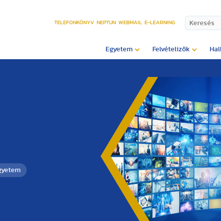
TELEFONKÖNYV
NEPTUN
WEBMAIL
E-LEARNING
Egyetem
Felvételizők
Hal
Egyetem