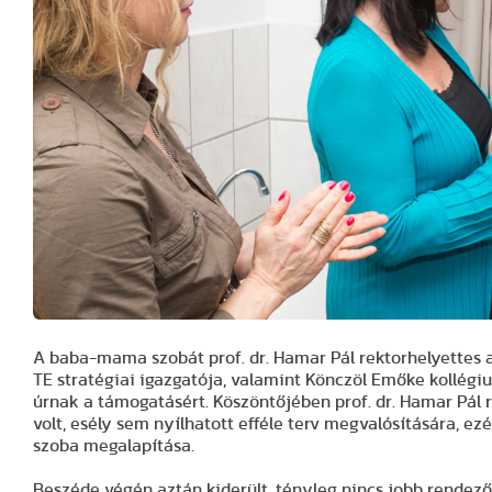
A baba-mama szobát prof. dr. Hamar Pál rektorhelyettes ad
TE stratégiai igazgatója, valamint Könczöl Emőke kollégiu
úrnak a támogatásért. Köszöntőjében prof. dr. Hamar Pál 
volt, esély sem nyílhatott efféle terv megvalósítására, e
szoba megalapítása.
Beszéde végén aztán kiderült, tényleg nincs jobb rendez