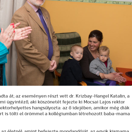
ta át; az eseményen részt vett dr. Krizbay-Hangel Katalin, a
mi ügyintéző, aki köszönetét fejezte ki Mocsai Lajos rektor
rektorhelyettes hangsúlyozta: az ő idejében, amikor még diák
zért is tölti el örömmel a kollégiumban létrehozott baba-mama
ő az életnél: amint befejezte mondandóját, az egyik kismama