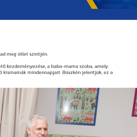
ad meg ötlet szintjén.
övető kezdeményezése, a baba-mama szoba, amely
 kismamák mindennapjait. Büszkén jelentjük, ez a