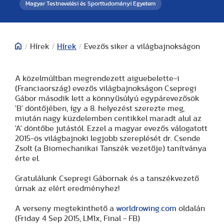
Magyar Testnevelési és Sporttudományi Egyetem
/
Hírek
/
Hírek
/
Evezős siker a világbajnokságon
A közelmúltban megrendezett aiguebelette-i
(Franciaország) evezős világbajnokságon Csepregi
Gábor második lett a könnyűsúlyú egypárevezősök
'B' döntőjében, így a 8. helyezést szerezte meg,
miután nagy küzdelemben centikkel maradt alul az
'A' döntőbe jutástól. Ezzel a magyar evezős válogatott
2015-ös világbajnoki legjobb szereplését dr. Csende
Zsolt (a Biomechanikai Tanszék vezetője) tanítványa
érte el.
Gratulálunk Csepregi Gábornak és a tanszékvezető
úrnak az elért eredményhez!
A verseny megtekinthető a
worldrowing.com
oldalán
(Friday 4 Sep 2015, LM1x, Final - FB)