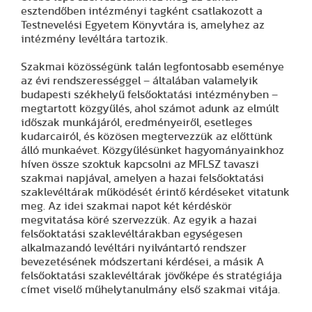
esztendőben intézményi tagként csatlakozott a
Testnevelési Egyetem Könyvtára is, amelyhez az
intézmény levéltára tartozik.
Szakmai közösségünk talán legfontosabb eseménye
az évi rendszerességgel – általában valamelyik
budapesti székhelyű felsőoktatási intézményben –
megtartott közgyűlés, ahol számot adunk az elmúlt
időszak munkájáról, eredményeiről, esetleges
kudarcairól, és közösen megtervezzük az előttünk
álló munkaévet. Közgyűlésünket hagyományainkhoz
híven össze szoktuk kapcsolni az MFLSZ tavaszi
szakmai napjával, amelyen a hazai felsőoktatási
szaklevéltárak működését érintő kérdéseket vitatunk
meg. Az idei szakmai napot két kérdéskör
megvitatása köré szervezzük. Az egyik a hazai
felsőoktatási szaklevéltárakban egységesen
alkalmazandó levéltári nyilvántartó rendszer
bevezetésének módszertani kérdései, a másik A
felsőoktatási szaklevéltárak jövőképe és stratégiája
címet viselő műhelytanulmány első szakmai vitája.