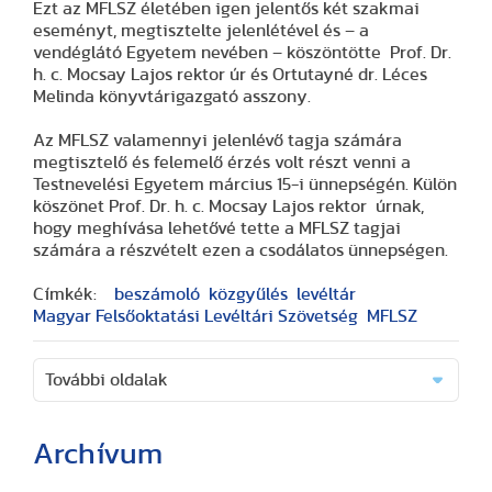
Ezt az MFLSZ életében igen jelentős két szakmai
eseményt, megtisztelte jelenlétével és – a
vendéglátó Egyetem nevében – köszöntötte Prof. Dr.
h. c. Mocsay Lajos rektor úr és Ortutayné dr. Léces
Melinda könyvtárigazgató asszony.
Az MFLSZ valamennyi jelenlévő tagja számára
megtisztelő és felemelő érzés volt részt venni a
Testnevelési Egyetem március 15-i ünnepségén. Külön
köszönet Prof. Dr. h. c. Mocsay Lajos rektor úrnak,
hogy meghívása lehetővé tette a MFLSZ tagjai
számára a részvételt ezen a csodálatos ünnepségen.
Címkék:
beszámoló
közgyűlés
levéltár
Magyar Felsőoktatási Levéltári Szövetség
MFLSZ
További oldalak
Archívum
(2 cikk)
(3 cikk)
(3 cikk)
(17 cikk)
(20 cikk)
(29 cikk)
(15 cikk)
(20 cikk)
(7 cikk)
(18 cikk)
(24 cikk)
(16 cikk)
(25 cikk)
(9 cikk)
(2 cikk)
(51 cikk)
(46 cikk)
(36 cikk)
(8 cikk)
(41 cikk)
(28 cikk)
(1 cikk)
(1 cikk)
(14 cikk)
(2 cikk)
(1 cikk)
(29 cikk)
(1 cikk)
(1 cikk)
(2 cikk)
(1 cikk)
(3 cikk)
(25 cikk)
(40 cikk)
(48 cikk)
(19 cikk)
(17 cikk)
(13 cikk)
(42 cikk)
(41 cikk)
(33 cikk)
(33 cikk)
(24 cikk)
(1 cikk)
(60 cikk)
(60 cikk)
(56 cikk)
(71 cikk)
(37 cikk)
(1 cikk)
(26 cikk)
(2 cikk)