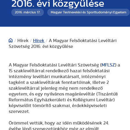
2016. évi közgyűlése
2016. március 17.
Magyar Testnevelési és Sporttudományi Egyetem
/
Hírek
/
Hírek
/
A Magyar Felsőoktatási Levéltári
Szövetség 2016. évi közgyűlése
A Magyar Felsőoktatási Levéltári Szövetség (
MFLSZ
) a
15 szaklevéltárral rendelkező hazai felsőoktatási
intézmény levéltári munkatársait, intézményi
tagként a szaklevéltárak fenntartóinak, illetve 2
szaklevéltárral jelenleg még nem rendelkező
egyetem, és egy nyilvános magánlevéltár (Tiszántúli
Református Egyházkerületi és Kollégiumi Levéltár)
képviselőit tömörítő szakmai, érdekképviseleti
szervezet.
Örömmel vettük, hogy az idén működésének 24.
évébe lépő szervezetünkhöz még az elmúlt