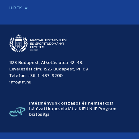
HÍREK
Hírek
Büszkeségeink
Hallgatói hírek
Tudományos hírek
TDK hírek
Pályázati hírek
TFSE hírek
Archívum
Eseménynaptár
1123 Budapest, Alkotás utca 42-48.
Levelezési cím: 1525 Budapest, Pf. 69
Telefon: +36-1-487-9200
info@tf.hu
Intézményünk országos és nemzetközi
hálózati kapcsolatát a KIFÜ NIIF Program
biztosítja