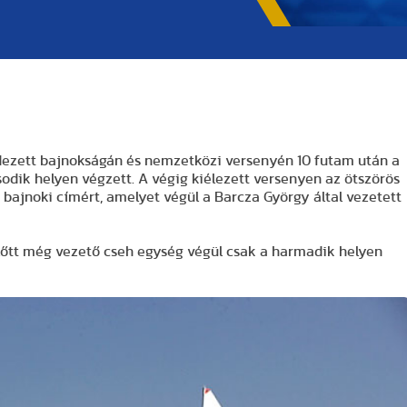
dezett bajnokságán és nemzetközi versenyén 10 futam után a
dik helyen végzett. A végig kiélezett versenyen az ötszörös
 bajnoki címért, amelyet végül a Barcza György által vezetett
előtt még vezető cseh egység végül csak a harmadik helyen