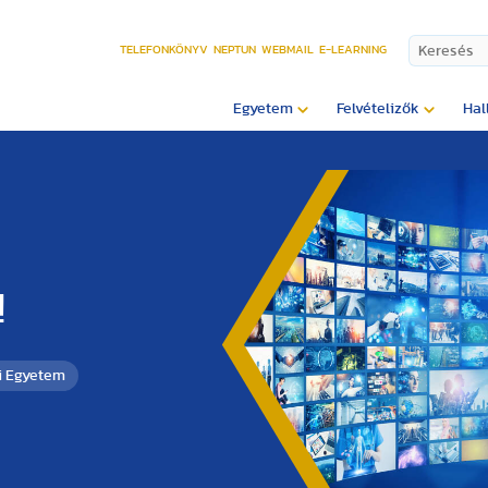
TELEFONKÖNYV
NEPTUN
WEBMAIL
E-LEARNING
Egyetem
Felvételizők
Hal
!
i Egyetem