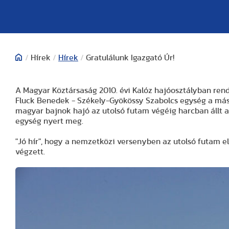
/
Hírek
/
Hírek
/
Gratulálunk Igazgató Úr!
A Magyar Köztársaság 2010. évi Kalóz hajóosztályban ren
Fluck Benedek - Székely-Gyökössy Szabolcs egység a máso
magyar bajnok hajó az utolsó futam végéig harcban állt a
egység nyert meg.
"Jó hír", hogy a nemzetközi versenyben az utolsó futam 
végzett.