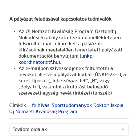
A pályázat feladásával kapcsolatos tudnivalók
Az Új Nemzeti Kiválóság Program Ösztöndíj
Működési Szabályzata 1. számú mellékletében
felsorolt e-mail-címre kell a pályázati
kiírásoknak megfelelően ismertetett pályázati
dokumentációt benyújtani (
unkp-
koordinator@tf.hu
).
Az e-mailben szíveskedjenek feltüntetni a
nevüket, illetve a pályázat kódját (ÚNKP-23-…), a
keret típusát („Tehetséggel fel!”, „B”, vagy
„Bolyai+”), valamint a kutatást befogadó
szervezeti egység nevét (intézet/tanszék)
Címkék:
felhívás
Sporttudományok Doktori Iskola
Új Nemzeti Kiválóság Program
További oldalak