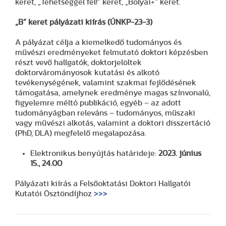
keret, „Tehetséggel fel!” keret, „Bolyai+” keret.
„B” keret pályázati kiírás (ÚNKP-23-3)
A pályázat célja a kiemelkedő tudományos és
művészi eredményeket felmutató doktori képzésben
részt vevő hallgatók, doktorjelöltek
doktorvárományosok kutatási és alkotó
tevékenységének, valamint szakmai fejlődésének
támogatása, amelynek eredménye magas színvonalú,
figyelemre méltó publikáció, egyéb – az adott
tudományágban releváns – tudományos, műszaki
vagy művészi alkotás, valamint a doktori disszertáció
(PhD, DLA) megfelelő megalapozása.
Elektronikus benyújtás határideje:
2023. június
15., 24.00
Pályázati kiírás a Felsőoktatási Doktori Hallgatói
Kutatói Ösztöndíjhoz
>>>