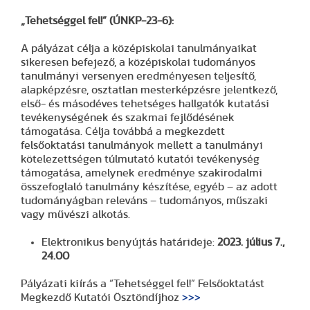
„Tehetséggel fel!”
(ÚNKP-23-6)
:
A pályázat célja a középiskolai tanulmányaikat
sikeresen befejező, a középiskolai tudományos
tanulmányi versenyen eredményesen teljesítő,
alapképzésre, osztatlan mesterképzésre jelentkező,
első- és másodéves tehetséges hallgatók kutatási
tevékenységének és szakmai fejlődésének
támogatása. Célja továbbá a megkezdett
felsőoktatási tanulmányok mellett a tanulmányi
kötelezettségen túlmutató kutatói tevékenység
támogatása, amelynek eredménye szakirodalmi
összefoglaló tanulmány készítése, egyéb – az adott
tudományágban releváns – tudományos, műszaki
vagy művészi alkotás.
Elektronikus benyújtás határideje:
2023. július 7.,
24.00
Pályázati kiírás a “Tehetséggel fel!” Felsőoktatást
Megkezdő Kutatói Ösztöndíjhoz
>>>