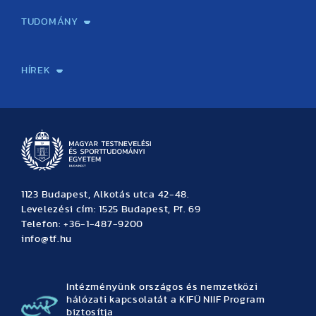
TUDOMÁNY
Sport-táplálkozástudományi Központ
Molekuláris Edzésélettani Kutató Központ
Doktori Iskola
Tudományos Iroda
Publikációk
TDK
Testnevelés, Sport, Tudomány
Habilitáció
Kutatásetika
OTDK
EKÖP
Nyári Egyetem
SPIRIT Olimpiai Tanulmányok Kutatási Központ
Kiváló Kutatási Infrastruktúra-hálózat
HÍREK
Hírek
Büszkeségeink
Hallgatói hírek
Tudományos hírek
TDK hírek
Pályázati hírek
TFSE hírek
Archívum
Eseménynaptár
1123 Budapest, Alkotás utca 42-48.
Levelezési cím: 1525 Budapest, Pf. 69
Telefon: +36-1-487-9200
info@tf.hu
Intézményünk országos és nemzetközi
hálózati kapcsolatát a KIFÜ NIIF Program
biztosítja