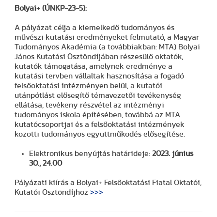
Bolyai+
(ÚNKP-23-5)
:
A pályázat célja a kiemelkedő tudományos és
művészi kutatási eredményeket felmutató, a Magyar
Tudományos Akadémia (a továbbiakban: MTA) Bolyai
János Kutatási Ösztöndíjában részesülő oktatók,
kutatók támogatása, amelynek eredménye a
kutatási tervben vállaltak hasznosítása a fogadó
felsőoktatási intézményen belül, a kutatói
utánpótlást elősegítő témavezetői tevékenység
ellátása, tevékeny részvétel az intézményi
tudományos iskola építésében, továbbá az MTA
kutatócsoportjai és a felsőoktatási intézmények
közötti tudományos együttműködés elősegítése.
Elektronikus benyújtás határideje:
2023. június
30., 24.00
Pályázati kiírás a Bolyai+ Felsőoktatási Fiatal Oktatói,
Kutatói Ösztöndíjhoz
>>>