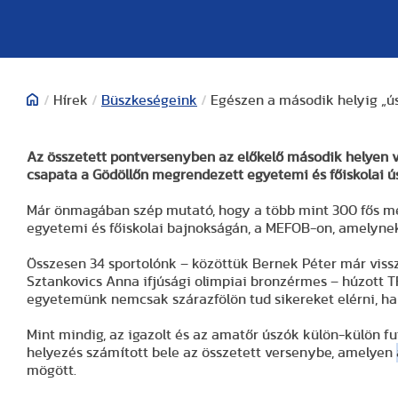
/
Hírek
/
Büszkeségeink
/
Egészen a második helyig „ú
Az összetett pontversenyben az előkelő második helyen 
csapata a Gödöllőn megrendezett egyetemi és főiskolai 
Már önmagában szép mutató, hogy a több mint 300 fős me
egyetemi és főiskolai bajnokságán, a MEFOB-on, amelynek
Összesen 34 sportolónk – közöttük Bernek Péter már vissz
Sztankovics Anna ifjúsági olimpiai bronzérmes – húzott
egyetemünk nemcsak szárazfölön tud sikereket elérni, ha
Mint mindig, az igazolt és az amatőr úszók külön-külön f
helyezés számított bele az összetett versenybe, amelyen
mögött.