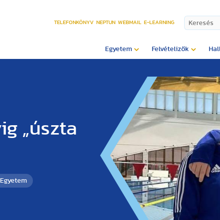
TELEFONKÖNYV
NEPTUN
WEBMAIL
E-LEARNING
Egyetem
Felvételizők
Hal
ig „úszta
 Egyetem