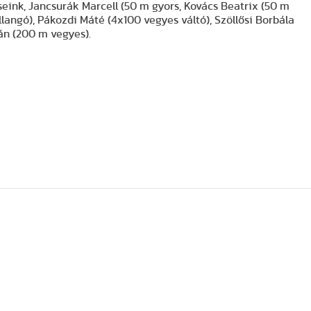
ink, Jancsurák Marcell (50 m gyors, Kovács Beatrix (50 m
llangó), Pákozdi Máté (4x100 vegyes váltó), Szöllősi Borbála
án (200 m vegyes).