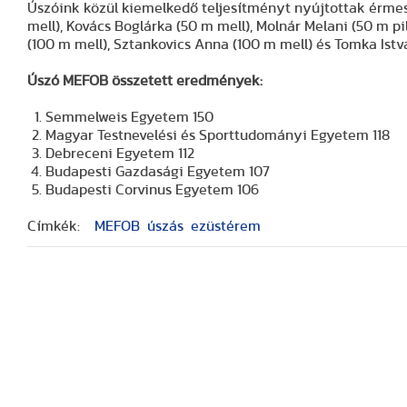
Úszóink közül kiemelkedő teljesítményt nyújtottak érmese
mell), Kovács Boglárka (50 m mell), Molnár Melani (50 m pi
(100 m mell), Sztankovics Anna (100 m mell) és Tomka Istv
Úszó MEFOB összetett eredmények:
Semmelweis Egyetem 150
Magyar Testnevelési és Sporttudományi Egyetem 118
Debreceni Egyetem 112
Budapesti Gazdasági Egyetem 107
Budapesti Corvinus Egyetem 106
Címkék:
MEFOB
úszás
ezüstérem