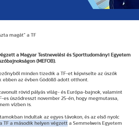
szta magát” a TF
végzett a Magyar Testnevelési és Sporttudományi Egyetem
úszóbajnokságon (MEFOB).
zőnyből minden tizedik a TF-et képviselte az úszók
 ebben az évben Gödöllő adott otthont.
avonult rövid pályás világ- és Európa-bajnok, valamint
 TF-es úszódresszt november 25-én, hogy megmutassa,
nem vízben is.
utamokban indultak az egyes távokon, és az első nyolc
a TF a második helyen végzett
a Semmelweis Egyetem