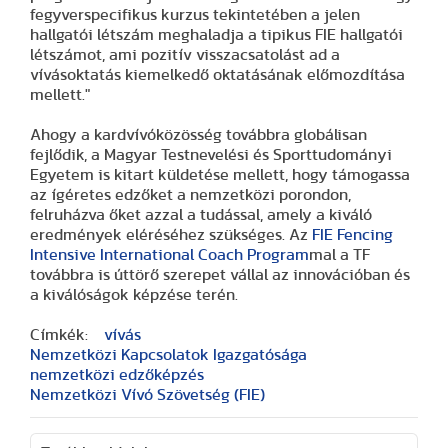
fegyverspecifikus kurzus tekintetében a jelen
hallgatói létszám meghaladja a tipikus FIE hallgatói
létszámot, ami pozitív visszacsatolást ad a
vívásoktatás kiemelkedő oktatásának előmozdítása
mellett."
Ahogy a kardvívóközösség továbbra globálisan
fejlődik, a Magyar Testnevelési és Sporttudományi
Egyetem is kitart küldetése mellett, hogy támogassa
az ígéretes edzőket a nemzetközi porondon,
felruházva őket azzal a tudással, amely a kiváló
eredmények eléréséhez szükséges. Az
FIE Fencing
Intensive International Coach Program
mal a TF
továbbra is úttörő szerepet vállal az innovációban és
a kiválóságok képzése terén.
Címkék:
vívás
Nemzetközi Kapcsolatok Igazgatósága
nemzetközi edzőképzés
Nemzetközi Vívó Szövetség (FIE)