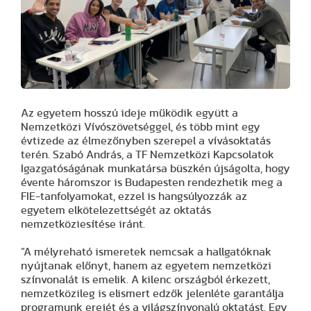
Az egyetem hosszú ideje működik együtt a
Nemzetközi Vívószövetséggel, és több mint egy
évtizede az élmezőnyben szerepel a vívásoktatás
terén. Szabó András, a TF Nemzetközi Kapcsolatok
Igazgatóságának munkatársa büszkén újságolta, hogy
évente háromszor is Budapesten rendezhetik meg a
FIE-tanfolyamokat, ezzel is hangsúlyozzák az
egyetem elkötelezettségét az oktatás
nemzetköziesítése iránt.
”A mélyreható ismeretek nemcsak a hallgatóknak
nyújtanak előnyt, hanem az egyetem nemzetközi
színvonalát is emelik. A kilenc országból érkezett,
nemzetközileg is elismert edzők jelenléte garantálja
programunk erejét és a világszínvonalú oktatást. Egy