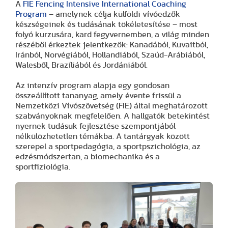
A
FIE Fencing Intensive International Coaching
Program
– amelynek célja külföldi vívóedzők
készségeinek és tudásának tökéletesítése – most
folyó kurzusára, kard fegyvernemben, a világ minden
részéből érkeztek jelentkezők: Kanadából, Kuvaitból,
Iránból, Norvégiából, Hollandiából, Szaúd-Arábiából,
Walesből, Brazíliából és Jordániából.
Az intenzív program alapja egy gondosan
összeállított tananyag, amely évente frissül a
Nemzetközi Vívószövetség (FIE) által meghatározott
szabványoknak megfelelően. A hallgatók betekintést
nyernek tudásuk fejlesztése szempontjából
nélkülözhetetlen témákba. A tantárgyak között
szerepel a sportpedagógia, a sportpszichológia, az
edzésmódszertan, a biomechanika és a
sportfiziológia.