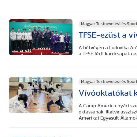
Magyar Testnevelési és Spo
TFSE-ezüst a v
A hétvégén a Ludovika Ar
a TFSE férfi kardcsapata e
Magyar Testnevelési és Spo
Vívóoktatókat 
A Camp America nyári szem
oktassanak, illetve asszi
Amerikai Egyesült Államo