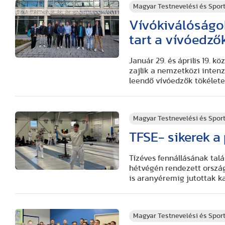
Magyar Testnevelési és Spo
Vívókiválóságo
tart a vívóedző
Január 29. és április 19. 
zajlik a nemzetközi inten
leendő vívóedzők tökélete
Magyar Testnevelési és Spo
TFSE- sikerek a
Tízéves fennállásának talá
hétvégén rendezett orszá
is aranyéremig jutottak k
Magyar Testnevelési és Spo