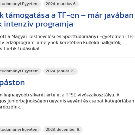
rttudományi Egyetem
2024. március 6.
k támogatása a TF-en – már javában
k intenzív programja
között a Magyar Testnevelési és Sporttudományi Egyetemen (TF)
zív edzőprogram, amelynek keretében külföldi hallgatók,
síthetik tudásukat.
rttudományi Egyetem
2024. január 25.
 páston
n legnagyobb sikerét érte el a TFSE vívószakosztálya. A
gos juniorbajnokságon ugyanis egyéni és csapat kategóriában
ardozóink.
rttudományi Egyetem
2023. december 8.