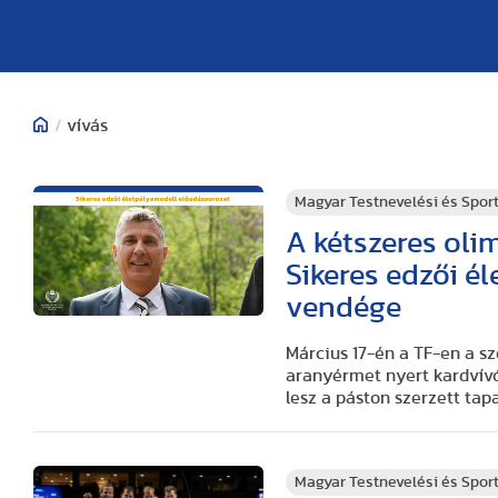
/
vívás
Magyar Testnevelési és Spo
A kétszeres oli
Sikeres edzői é
vendége
Március 17-én a TF-en a s
aranyérmet nyert kardvívó
lesz a páston szerzett tap
Magyar Testnevelési és Spo