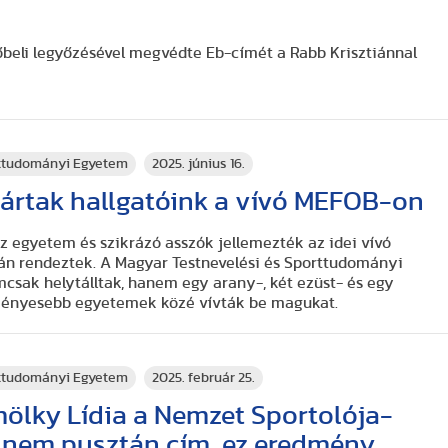
beli legyőzésével megvédte Eb-címét a Rabb Krisztiánnal
rttudományi Egyetem
2025. június 16.
ártak hallgatóink a vívó MEFOB-on
z egyetem és szikrázó asszók jellemezték az idei vívó
án rendeztek. A Magyar Testnevelési és Sporttudományi
mcsak helytálltak, hanem egy arany-, két ezüst- és egy
ényesebb egyetemek közé vívták be magukat.
rttudományi Egyetem
2025. február 25.
ölky Lídia a Nemzet Sportolója-
z nem pusztán cím, ez eredmény