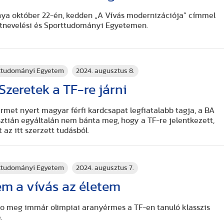
nya október 22-én, kedden „A Vívás modernizációja” címmel
stnevelési és Sporttudományi Egyetemen.
rttudományi Egyetem
2024. augusztus 8.
Szeretek a TF-re járni
rmet nyert magyar férfi kardcsapat legfiatalabb tagja, a BA
sztián egyáltalán nem bánta meg, hogy a TF-re jelentkezett,
az itt szerzett tudásból.
rttudományi Egyetem
2024. augusztus 7.
m a vívás az életem
no meg immár olimpiai aranyérmes a TF-en tanuló klasszis
.