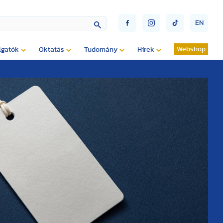
EN
Webshop
lgatók
Oktatás
Tudomány
Hírek