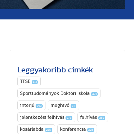
Leggyakoribb címkék
TFSE
413
Sporttudományok Doktori Iskola
401
interjú
meghívó
393
311
jelentkezési felhívás
felhívás
273
265
kosárlabda
konferencia
250
228