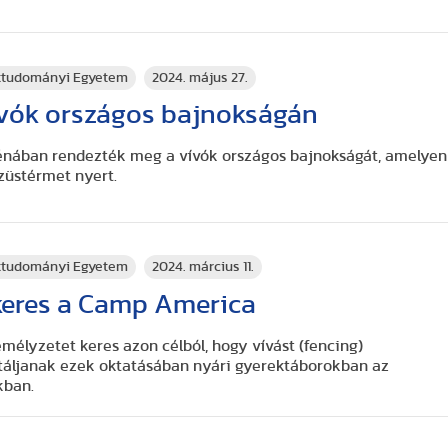
rttudományi Egyetem
2024. május 27.
ívók országos bajnokságán
énában rendezték meg a vívók országos bajnokságát, amelyen
züstérmet nyert.
rttudományi Egyetem
2024. március 11.
keres a Camp America
élyzetet keres azon célból, hogy vívást (fencing)
sztáljanak ezek oktatásában nyári gyerektáborokban az
kban.