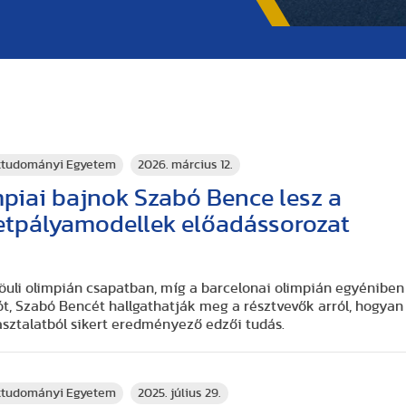
rttudományi Egyetem
2026. március 12.
mpiai bajnok Szabó Bence lesz a
letpályamodellek előadássorozat
zöuli olimpián csapatban, míg a barcelonai olimpián egyéniben
t, Szabó Bencét hallgathatják meg a résztvevők arról, hogyan
asztalatból sikert eredményező edzői tudás.
rttudományi Egyetem
2025. július 29.