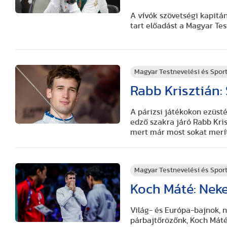
A vívók szövetségi kapitá
tart előadást a Magyar Te
Magyar Testnevelési és Spo
Rabb Krisztián: 
A párizsi játékokon ezüsté
edző szakra járó Rabb Kri
mert már most sokat merít 
Magyar Testnevelési és Spo
Koch Máté: Neke
Világ- és Európa-bajnok, 
párbajtőrözőnk, Koch Máté