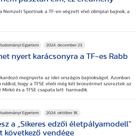
 a Nemzeti Sportnak a TF-en végzett vívó olimpiai bajnok, a
rttudományi Egyetem
2024. december 23.
met nyert karácsonyra a TF-es Rabb
ó kardozó megnyerte az idei országos bajnokságot. Azonban
ó nálkül, hogy a TFSE vívói még két bronzérmet szereztek az
cz Mirkó és a TFSE csapata lett harmadik.
rttudományi Egyetem
2024. október 18.
sz a „Sikeres edzői életpályamodell”
t következő vendége