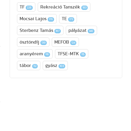
TF
Rekreáció Tanszék
226
183
Mocsai Lajos
TE
176
173
Sterbenz Tamás
pályázat
167
140
ösztöndíj
MEFOB
139
124
aranyérem
TFSE-MTK
116
115
tábor
gyász
112
103