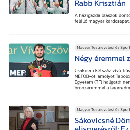
Rabb Krisztián
A házigazda olaszok döntő
felálló magyar kardcsapat.
Magyar Testnevelési és Spo
Négy éremmel z
Csaknem kétszáz vívó, hús
MEFOB-ot, amelyet Tapolc
Egyetem (TF) hallgatói ne
bronzéremmel a legeredm
Magyar Testnevelési és Spo
Sákovicsné Döm
elismerésről: E