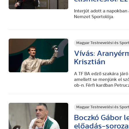
Interjút adott a napokban
Nemzet Sportolója.
Magyar Testnevelési és Spo
Vívás: Aranyér
Krisztián
A TF BA edző szakára jár
amellett se menjünk el sz
ob-n. Férfi kardban Petru
Magyar Testnevelési és Spo
Boczkó Gábor le
előadás-soroza