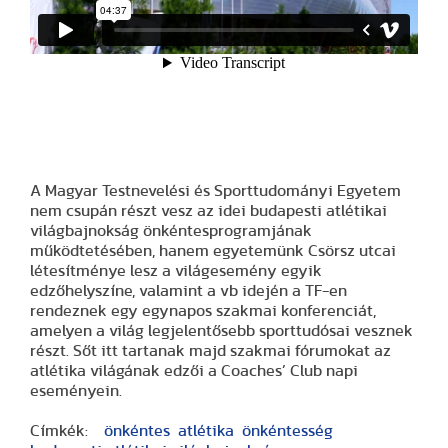
A Magyar Testnevelési és Sporttudományi Egyetem
nem csupán részt vesz az idei budapesti atlétikai
világbajnokság önkéntesprogramjának
működtetésében, hanem egyetemünk Csörsz utcai
létesítménye lesz a világesemény egyik
edzőhelyszíne, valamint a vb idején a TF-en
rendeznek egy egynapos szakmai konferenciát,
amelyen a világ legjelentősebb sporttudósai vesznek
részt. Sőt itt tartanak majd szakmai fórumokat az
atlétika világának edzői a Coaches’ Club napi
eseményein.
Címkék:
önkéntes
atlétika
önkéntesség