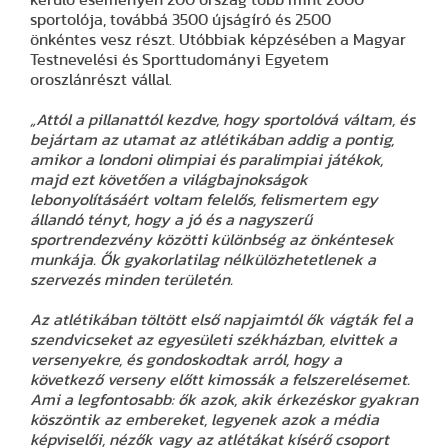
sportolója, továbbá 3500 újságíró és 2500
önkéntes vesz részt. Utóbbiak képzésében a Magyar
Testnevelési és Sporttudományi Egyetem
oroszlánrészt vállal.
„Attól a pillanattól kezdve, hogy sportolóvá váltam, és
bejártam az utamat az atlétikában addig a pontig,
amikor a londoni olimpiai és paralimpiai játékok,
majd ezt követően a világbajnokságok
lebonyolításáért voltam felelős, felismertem egy
állandó tényt, hogy a jó és a nagyszerű
sportrendezvény közötti különbség az önkéntesek
munkája. Ők gyakorlatilag nélkülözhetetlenek a
szervezés minden területén.
Az atlétikában töltött első napjaimtól ők vágták fel a
szendvicseket az egyesületi székházban, elvittek a
versenyekre, és gondoskodtak arról, hogy a
következő verseny előtt kimossák a felszerelésemet.
Ami a legfontosabb: ők azok, akik érkezéskor gyakran
köszöntik az embereket, legyenek azok a média
képviselői, nézők vagy az atlétákat kísérő csoport