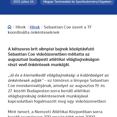
2023. július 24.
Magyar Testnevelési és Sporttudományi Egyetem
/
Hírek
/
Hírek
/
Sebastian Coe üzent a TF
koordinálta önkénteseknek
A kétszeres brit olimpiai bajnok középtávfutó
Sebastian Coe videóüzenetben méltatta az
augusztusi budapesti atlétikai világbajnokságon
részt vevő önkéntesek munkáját.
„Jó és a kiemelkedő világbajnokság: a különbséget az
önkéntesek adják”
– ez tömören a lényege Sebastian
Coe mondanivalójának, amelyet az augusztus 19. és
27. között Budapesten sorra kerülő atlétikai
világbajnokság önkénteseinek munkájával
kapcsolatban fogalmazott meg egy videóüzenetben.
Mint ismert, a Nemzeti Atlétikai Központban sorra
kerülő eseményen 200 ország több mint 2000