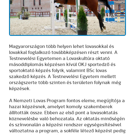
Magyarországon több helyen lehet lovasokkal és
lovakkal foglalkozó továbbképzésen részt venni. A
Testnevelési Egyetemen a Lovaskultúra oktató
másoddiplomás képzésen kívül OKJ sportedző és
sportoktató képzés folyik, valamint BSc lovas
szakedző képzés. A Testnevelési Egyetem mellett
országszerte több szinten és területen folynak még
képzések.
A Nemzeti Lovas Program fontos eleme, megújítója a
hazai képzésnek, amelyet komoly szakemberek
állították össze. Ebben az első pont a lovasoktatás
köznevelésbe való behozatala. Az oktatás minőségén
és színvonalán a képzési rendszer egységesítésével
változtatna a program, a sokféle létező képzést pedig