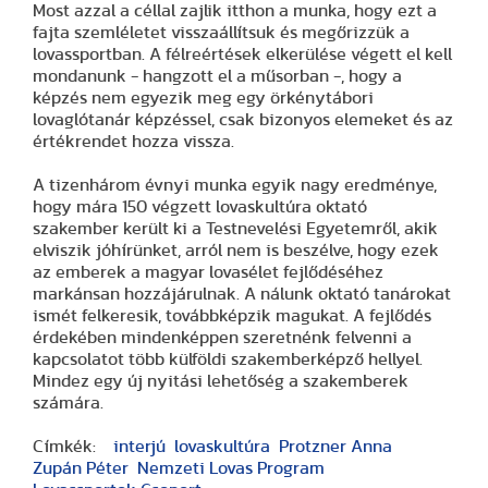
Most azzal a céllal zajlik itthon a munka, hogy ezt a
fajta szemléletet visszaállítsuk és megőrizzük a
lovassportban. A félreértések elkerülése végett el kell
mondanunk - hangzott el a műsorban -, hogy a
képzés nem egyezik meg egy örkénytábori
lovaglótanár képzéssel, csak bizonyos elemeket és az
értékrendet hozza vissza.
A tizenhárom évnyi munka egyik nagy eredménye,
hogy mára 150 végzett lovaskultúra oktató
szakember került ki a Testnevelési Egyetemről, akik
elviszik jóhírünket, arról nem is beszélve, hogy ezek
az emberek a magyar lovasélet fejlődéséhez
markánsan hozzájárulnak. A nálunk oktató tanárokat
ismét felkeresik, továbbképzik magukat. A fejlődés
érdekében mindenképpen szeretnénk felvenni a
kapcsolatot több külföldi szakemberképző hellyel.
Mindez egy új nyitási lehetőség a szakemberek
számára.
Címkék:
interjú
lovaskultúra
Protzner Anna
Zupán Péter
Nemzeti Lovas Program