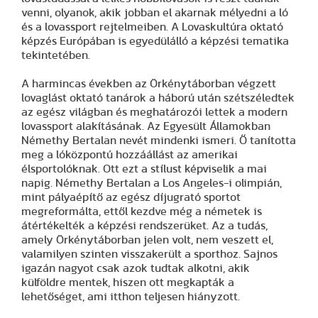
venni, olyanok, akik jobban el akarnak mélyedni a ló
és a lovassport rejtelmeiben. A Lovaskultúra oktató
képzés Európában is egyedülálló a képzési tematika
tekintetében.
A harmincas években az Örkénytáborban végzett
lovaglást oktató tanárok a háború után szétszéledtek
az egész világban és meghatározói lettek a modern
lovassport alakításának. Az Egyesült Államokban
Némethy Bertalan nevét mindenki ismeri. Ő tanította
meg a lóközpontú hozzáállást az amerikai
élsportolóknak. Ott ezt a stílust képviselik a mai
napig. Némethy Bertalan a Los Angeles-i olimpián,
mint pályaépítő az egész díjugrató sportot
megreformálta, ettől kezdve még a németek is
átértékelték a képzési rendszerüket. Az a tudás,
amely Örkénytáborban jelen volt, nem veszett el,
valamilyen szinten visszakerült a sporthoz. Sajnos
igazán nagyot csak azok tudtak alkotni, akik
külföldre mentek, hiszen ott megkapták a
lehetőséget, ami itthon teljesen hiányzott.