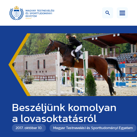
Beszéljünk komolyan
a lovasoktatásról
2017. október 10.
Magyar Testnevelési és Sporttudományi Egyetem