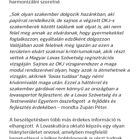
harmonizálni szeretné.
„Sok olyan szakember dolgozik hazánkban, aki
papírral rendelkezik, de sajnos a végzett OKJ-s
szakemberek között találunk sok olyat is, aki nem
felel meg annak az elvárásnak, hogy gyermekekkel
foglalkozzon, egyáltalán edzőként dolgozzon.
Valójában azok felelnek meg igazán az ezen a
területen elvárt szakmai kritériumoknak, akik részt
vettek a Magyar Lovas Szövetség regisztrációs
vizsgáján. Sajnos az OKJ vizsgarendszer a maga
modul rendszerével olyan, hogy azok is átmehetnek a
vizsgán, akiknek "lovas tudása" hagy némi
kívánnivalót maga után. Ezzel a háttérrel és
szakember gárdával nem könnyű az országban a
lovassportot fejleszteni, de a Lovas Szövetség és a
Testnevelési Egyetem összefogott a fejlődés és
fejlesztés érdekében
– mondta Zupán Péter.
A beszélgetésben több más érdekes információ is
elhangzott. A Lovaskultúra oktató képzés egy olyan
hiányterületet orvosol, amelyben megfelelő
lovastudással a lelkes hobbilovasok is részt tudnak