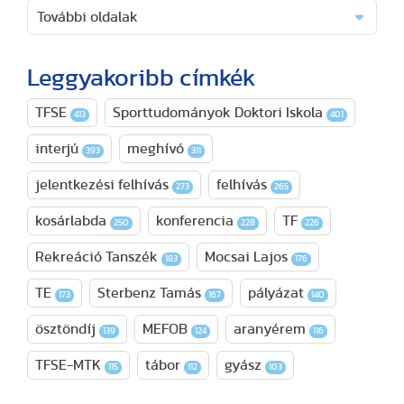
További oldalak
Leggyakoribb címkék
TFSE
Sporttudományok Doktori Iskola
413
401
interjú
meghívó
393
311
jelentkezési felhívás
felhívás
273
265
kosárlabda
konferencia
TF
250
228
226
Rekreáció Tanszék
Mocsai Lajos
183
176
TE
Sterbenz Tamás
pályázat
173
167
140
ösztöndíj
MEFOB
aranyérem
139
124
116
TFSE-MTK
tábor
gyász
115
112
103