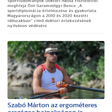
Sporttudományok Doktori Iskola tisztelettel
meghívja Önt Garamvölgyi Bence „A
sportdiplomácia értelmezése és gyakorlata
Magyarországon a 2010 és 2020 közötti
időszakban” című doktori értekezésének
nyilvános védésére.
Szabó Márton az ergométeres