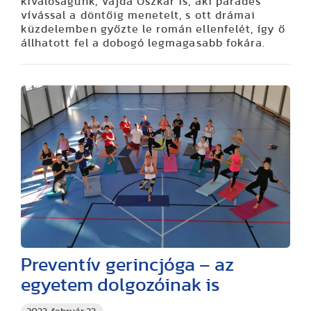
kiválóságunk, Vajda Oszkár is, aki parádés
vívással a döntőig menetelt, s ott drámai
küzdelemben győzte le román ellenfelét, így ő
állhatott fel a dobogó legmagasabb fokára.
Preventív gerincjóga – az
egyetem dolgozóinak is