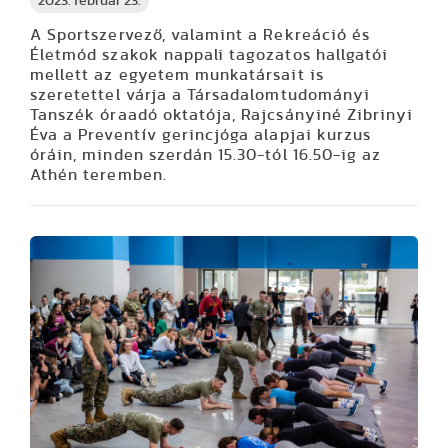
2023. február 23.
A Sportszervező, valamint a Rekreáció és
Életmód szakok nappali tagozatos hallgatói
mellett az egyetem munkatársait is
szeretettel várja a Társadalomtudományi
Tanszék óraadó oktatója, Rajcsányiné Zibrinyi
Éva a Preventív gerincjóga alapjai kurzus
óráin, minden szerdán 15.30-tól 16.50-ig az
Athén teremben.