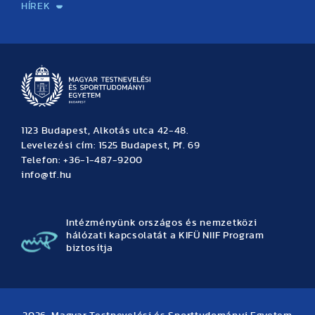
HÍREK
Hírek
Büszkeségeink
Hallgatói hírek
Tudományos hírek
TDK hírek
Pályázati hírek
TFSE hírek
Archívum
Eseménynaptár
1123 Budapest, Alkotás utca 42-48.
Levelezési cím: 1525 Budapest, Pf. 69
Telefon: +36-1-487-9200
info@tf.hu
Intézményünk országos és nemzetközi
hálózati kapcsolatát a KIFÜ NIIF Program
biztosítja