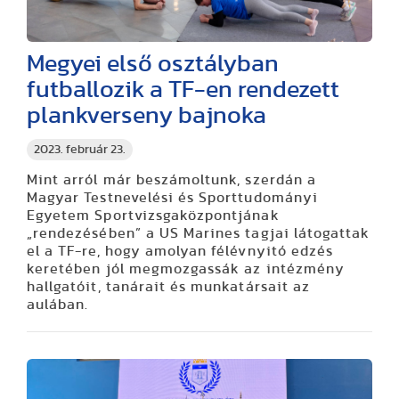
Megyei első osztályban
futballozik a TF-en rendezett
plankverseny bajnoka
2023. február 23.
Mint arról már beszámoltunk, szerdán a
Magyar Testnevelési és Sporttudományi
Egyetem Sportvizsgaközpontjának
„rendezésében” a US Marines tagjai látogattak
el a TF-re, hogy amolyan félévnyitó edzés
keretében jól megmozgassák az intézmény
hallgatóit, tanárait és munkatársait az
aulában.