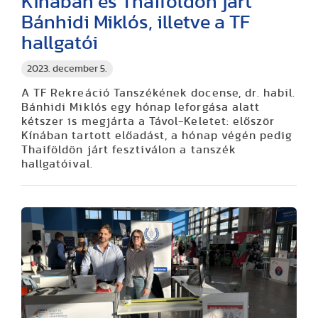
Kínában és Thaiföldön járt
Bánhidi Miklós, illetve a TF
hallgatói
2023. december 5.
A TF Rekreáció Tanszékének docense, dr. habil.
Bánhidi Miklós egy hónap leforgása alatt
kétszer is megjárta a Távol-Keletet: először
Kínában tartott előadást, a hónap végén pedig
Thaiföldön járt fesztiválon a tanszék
hallgatóival.