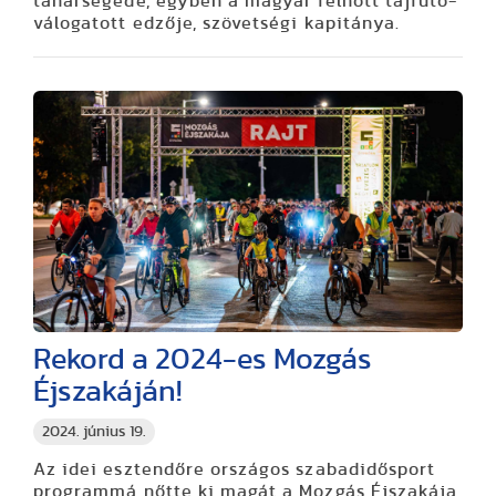
tanársegéde, egyben a magyar felnőtt tájfutó-
válogatott edzője, szövetségi kapitánya.
Rekord a 2024-es Mozgás
Éjszakáján!
2024. június 19.
Az idei esztendőre országos szabadidősport
programmá nőtte ki magát a Mozgás Éjszakája,