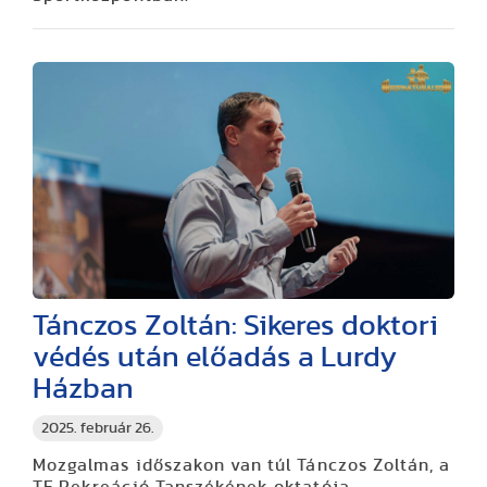
Tánczos Zoltán: Sikeres doktori
védés után előadás a Lurdy
Házban
2025. február 26.
Mozgalmas időszakon van túl Tánczos Zoltán, a