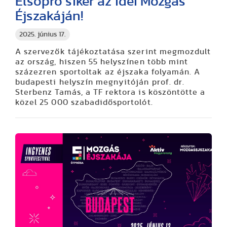
Elsöprő siker az idei Mozgás
Éjszakáján!
2025. június 17.
A szervezők tájékoztatása szerint megmozdult
az ország, hiszen 55 helyszínen több mint
százezren sportoltak az éjszaka folyamán. A
budapesti helyszín megnyitóján prof. dr.
Sterbenz Tamás, a TF rektora is köszöntötte a
közel 25 000 szabadidősportolót.