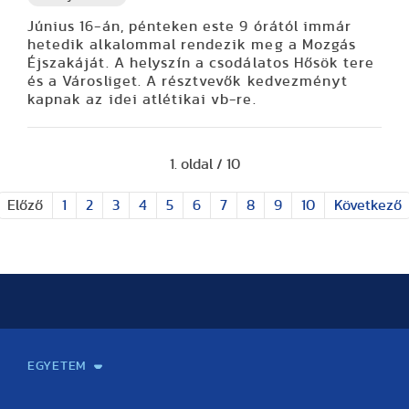
Június 16-án, pénteken este 9 órától immár
hetedik alkalommal rendezik meg a Mozgás
Éjszakáját. A helyszín a csodálatos Hősök tere
és a Városliget. A résztvevők kedvezményt
kapnak az idei atlétikai vb-re.
1. oldal / 10
Előző
1
2
3
4
5
6
7
8
9
10
Következő
EGYETEM
Kapcsolat
Elektronikus ügyintézés
Rektori köszöntő
Bemutatkozás, történet
Közérdekű adatok
Szervezeti felépítés
Testnevelési Egyetemért Alapítvány
Vezetők
Szenátus
Dokumentumok
Minőségbiztosítás
Dr. Koltai Jenő Sportközpont
Díjak, kitüntetések
Az egyetem testületei
Nemzetközi kapcsolatok
Könyvtár és Levéltár
Állásajánlatok
Alumni és Karrier Iroda
Partnerek
Projektek
Arculat
Rendezvények
Healthy Campus
TF Gym
Sportmedicina Központ
TF Nyári Táborok