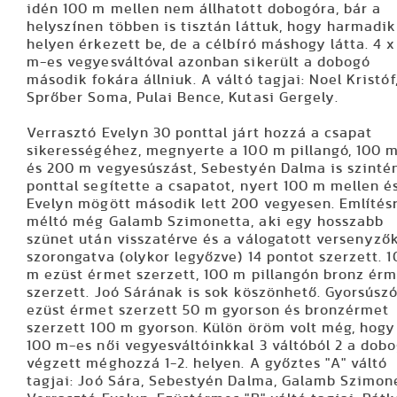
idén 100 m mellen nem állhatott dobogóra, bár a
helyszínen többen is tisztán láttuk, hogy harmadik
helyen érkezett be, de a célbíró máshogy látta. 4 x
m-es vegyesváltóval azonban sikerült a dobogó
második fokára állniuk. A váltó tagjai: Noel Kristóf
Sprőber Soma, Pulai Bence, Kutasi Gergely.
Verrasztó Evelyn 30 ponttal járt hozzá a csapat
sikerességéhez, megnyerte a 100 m pillangó, 100 
és 200 m vegyesúszást, Sebestyén Dalma is szintén
ponttal segítette a csapatot, nyert 100 m mellen é
Evelyn mögött második lett 200 vegyesen. Említés
méltó még Galamb Szimonetta, aki egy hosszabb
szünet után visszatérve és a válogatott versenyző
szorongatva (olykor legyőzve) 14 pontot szerzett. 
m ezüst érmet szerzett, 100 m pillangón bronz ér
szerzett. Joó Sárának is sok köszönhető. Gyorsúsz
ezüst érmet szerzett 50 m gyorson és bronzérmet
szerzett 100 m gyorson. Külön öröm volt még, hogy
100 m-es női vegyesváltóinkkal 3 váltóból 2 a dob
végzett méghozzá 1-2. helyen. A győztes "A" váltó
tagjai: Joó Sára, Sebestyén Dalma, Galamb Szimon