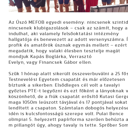
Az Úszó MEFOB egyedi esemény: nincsenek szintid
nincsenek klubigazolások – csak az számít, hogy a
indulhat, aki valamely felsőoktatási intézmény
hallgatója és benevezett az adott versenyszámra. 
profik és amatőrök úsznak egymás mellett – ezért 
megadatik, hogy valaki élesben tesztelje magát
mondjuk Kapás Boglárka,
Verrasztó
Evelyn, vagy Financsek Gábor ellen.
Szűk 1 hónap alatt sikerült összeverbuválni a 25 fő
Testnevelési Egyetem csapatát és már előzetesen
bíztunk a sikerben: Elsődleges cél volt a tavalyi
győztes PTE-t legyőzni és ezt főként a lányoknak v
köszönhető, de a fiúk csapatát erősítő Kutasi Gerg
maga 1050m leúszott távjával és 17 pontjával sokat
lendített a csapaton. Számtalan dobogós helyezés
idén is kulcsfontosságú szerepe volt. Pulai Bence
olimpiai 5. helyezett papírforma szerűen behúzta 
m pillangót úgy, ahogy tavaly is tette. Sprőber So