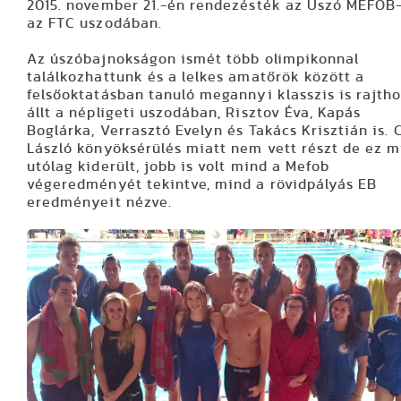
2015. november 21.-én rendezésték az Úszó MEFOB
az FTC uszodában.
Az úszóbajnokságon ismét több olimpikonnal
találkozhattunk és a lelkes amatőrök között a
felsőoktatásban tanuló megannyi klasszis is rajth
állt a népligeti uszodában, Risztov Éva, Kapás
Boglárka, Verrasztó Evelyn és Takács Krisztián is. 
László könyöksérülés miatt nem vett részt de ez m
utólag kiderült, jobb is volt mind a Mefob
végeredményét tekintve, mind a rövidpályás EB
eredményeit nézve.