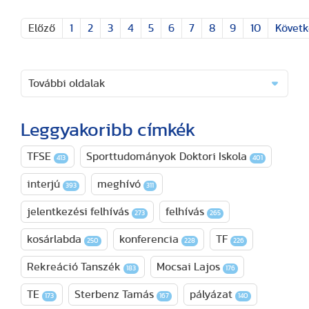
Előző
1
2
3
4
5
6
7
8
9
10
Követ
További oldalak
Leggyakoribb címkék
TFSE
Sporttudományok Doktori Iskola
413
401
interjú
meghívó
393
311
jelentkezési felhívás
felhívás
273
265
kosárlabda
konferencia
TF
250
228
226
Rekreáció Tanszék
Mocsai Lajos
183
176
TE
Sterbenz Tamás
pályázat
173
167
140