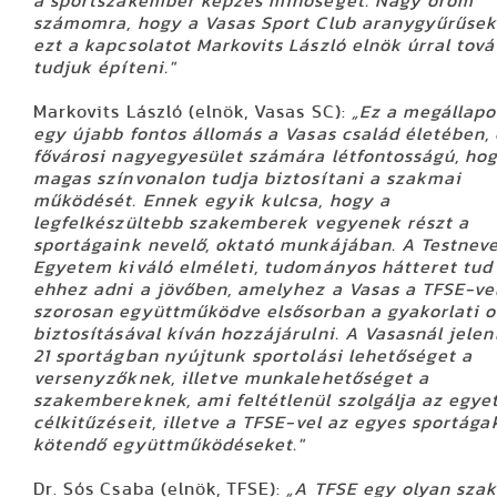
a sportszakember képzés minőségét. Nagy öröm
számomra, hogy a Vasas Sport Club aranygyűrűseként
ezt a kapcsolatot Markovits László elnök úrral tovább
tudjuk építeni."
Markovits László
(elnök, Vasas SC):
„Ez a megállapodás
egy újabb fontos állomás a Vasas család életében,
fővárosi nagyegyesület számára létfontosságú, ho
magas színvonalon tudja biztosítani a szakmai
működését. Ennek egyik kulcsa, hogy a
legfelkészültebb szakemberek vegyenek részt a
sportágaink nevelő, oktató munkájában. A Testnevelési
Egyetem kiváló elméleti, tudományos hátteret tud
ehhez adni a jövőben, amelyhez a Vasas a TFSE-ve
szorosan együttműködve elsősorban a gyakorlati oldal
biztosításával kíván hozzájárulni. A Vasasnál jelenleg
21 sportágban nyújtunk sportolási lehetőséget a
versenyzőknek, illetve munkalehetőséget a
szakembereknek, ami feltétlenül szolgálja az egyetem
célkitűzéseit, illetve a TFSE-vel az egyes sportágakban
kötendő együttműködéseket."
Dr. Sós Csaba
(elnök, TFSE):
„A TFSE egy olyan szakmai