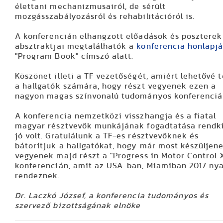
élettani mechanizmusairól, de sérült
mozgásszabályozásról és rehabilitációról is.
A konferencián elhangzott előadások és poszterek
absztraktjai megtalálhatók a
konferencia honlapj
"Program Book" címszó alatt.
Köszönet illeti a TF vezetőségét, amiért lehetővé t
a hallgatók számára, hogy részt vegyenek ezen a
nagyon magas színvonalú tudományos konferenciá
A konferencia nemzetközi visszhangja és a fiatal
magyar résztvevők munkájának fogadtatása rendk
jó volt. Gratulálunk a TF-es résztvevőknek és
bátorítjuk a hallgatókat, hogy már most készüljen
vegyenek majd részt a "Progress in Motor Control 
konferencián, amit az USA-ban, Miamiban 2017 ny
rendeznek.
Dr. Laczkó József, a konferencia tudományos és
szervező bizottságának elnöke