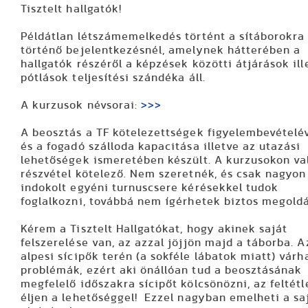
Tisztelt hallgatók!
Példátlan létszámemelkedés történt a sítáborokra
történő bejelentkezésnél,
amelynek hátterében a
hallgatók részéről a képzések közötti átjárások ill
pótlások teljesítési szándéka áll.
A kurzusok névsorai:
>>>
A beosztás a TF kötelezettségek figyelembevételé
és a fogadó szálloda kapacitása illetve az utazási
lehetőségek ismeretében készült. A kurzusokon va
részvétel kötelező. Nem szeretnék, és csak nagyon
indokolt egyéni turnuscsere kérésekkel tudok
foglalkozni, továbbá nem ígérhetek biztos megoldá
Kérem a Tisztelt Hallgatókat, hogy akinek saját
felszerelése van, az azzal jöjjön majd a táborba. A
alpesi sícipők
terén (a sokféle lábatok miatt) várh
problémák, ezért aki
önállóan tud a beosztásának
megfelelő időszakra sícipőt kölcsönözni
, az feltét
éljen a lehetőséggel! Ezzel nagyban emelheti a sa