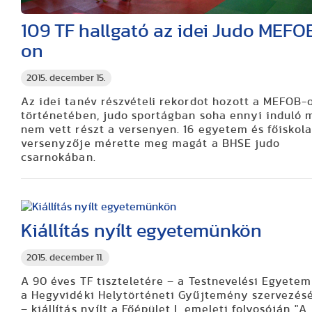
109 TF hallgató az idei Judo MEFO
on
2015. december 15.
Az idei tanév részvételi rekordot hozott a MEFOB-
történetében, judo sportágban soha ennyi induló 
nem vett részt a versenyen. 16 egyetem és főiskol
versenyzője mérette meg magát a BHSE judo
csarnokában.
Kiállítás nyílt egyetemünkön
2015. december 11.
A 90 éves TF tiszteletére – a Testnevelési Egyetem
a Hegyvidéki Helytörténeti Gyűjtemény szervezés
– kiállítás nyílt a Főépület I. emeleti folyosóján "A