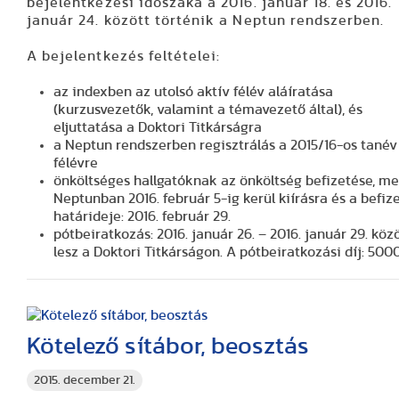
bejelentkezési időszaka a 2016. január 18. és 2016.
január 24. között történik a Neptun rendszerben.
A bejelentkezés feltételei:
az indexben az utolsó aktív félév aláíratása
(kurzusvezetők, valamint a témavezető által), és
eljuttatása a Doktori Titkárságra
a Neptun rendszerben regisztrálás a 2015/16-os tanév I
félévre
önköltséges hallgatóknak az önköltség befizetése, me
Neptunban 2016. február 5-ig kerül kiírásra és a befiz
határideje: 2016. február 29.
pótbeiratkozás: 2016. január 26. – 2016. január 29. köz
lesz a Doktori Titkárságon. A pótbeiratkozási díj: 5000
Kötelező sítábor, beosztás
2015. december 21.