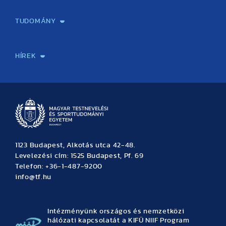
Képzéseink
Tanulmányi Hivatal
Felvételi és Adatszolgáltatási Osztály
Oktatási Igazgatóság
Oktatásfejlesztési Központ
Továbbképző Központ
Sportszaknyelvi Lektorátus
Intézetek és tanszékek
TUDOMÁNY
Sport-táplálkozástudományi Központ
Molekuláris Edzésélettani Kutató Központ
Doktori Iskola
Tudományos Iroda
Publikációk
TDK
Testnevelés, Sport, Tudomány
Habilitáció
Kutatásetika
OTDK
EKÖP
Nyári Egyetem
SPIRIT Olimpiai Tanulmányok Kutatási Központ
Kiváló Kutatási Infrastruktúra-hálózat
HÍREK
Hírek
Büszkeségeink
Hallgatói hírek
Tudományos hírek
TDK hírek
Pályázati hírek
TFSE hírek
Archívum
Eseménynaptár
1123 Budapest, Alkotás utca 42-48.
Levelezési cím: 1525 Budapest, Pf. 69
Telefon: +36-1-487-9200
info@tf.hu
Intézményünk országos és nemzetközi
hálózati kapcsolatát a KIFÜ NIIF Program