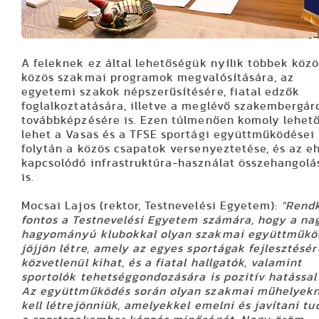
A feleknek ez által lehetőségük nyílik többek között
közös szakmai programok megvalósítására, az
egyetemi szakok népszerűsítésére, fiatal edzők
foglalkoztatására, illetve a meglévő szakembergárda
továbbképzésére is. Ezen túlmenően komoly lehetőség
lehet a Vasas és a TFSE sportági együttműködései
folytán a közös csapatok versenyeztetése, és az ehhez
kapcsolódó infrastruktúra-használat összehangolása
is.
Mocsai Lajos
(rektor, Testnevelési Egyetem):
"Rendk
fontos a Testnevelési Egyetem számára, hogy a na
hagyományú klubokkal olyan szakmai együttműködés
jöjjön létre, amely az egyes sportágak fejlesztésére
közvetlenül kihat, és a fiatal hallgatók, valamint
sportolók tehetséggondozására is pozitív hatással
Az együttműködés során olyan szakmai műhelyeknek
kell létrejönniük, amelyekkel emelni és javítani tudjuk