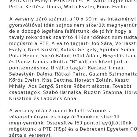
Verrasztó Evelyn. Ezüstérmes "B" váltó tagjai: Rátk
Petra, Kertész Tímea, Wirth Eszter, Kőrös Evelin.
A verseny záró számát, a 10 x 50 m-es intézményi
gyorsváltóval idén sajnos nem sikerült megnyernü
de a dobogó legaljára felfértünk, de jó hír hogy a
tavaly rekordnak számító 4:14es időnket nem tudt
megúszni a PTE. A váltó tagjait: Joó Sára, Verraszt
Evelyn, Noel Kristóf, Kutasi Gergely, Sprőber Soma,
Pulai Bence, Sirkó Bálint, Gőbl Ádám, Hegedűs Tam
és Pausz Tamás alkotta. "B" váltónk közel járt a
pontszerzéshez, B váltó tagjai: Kertész Tímea,
Sebestyén Dalma, Rátkai Petra, Galamb Szimonetta
Kőrös Evelin, Kiss Bettina, Horváth Zoltán, Keszti
Mihály, Ács Gergő, Sinkra Róbert alkotta. További
csapattagok: Szabó Hajnalka, Ruzsin Szabina, Horv
Krisztina és Ladovics Anna.
A verseny után 2 napot kellett várnunk a
végeredményre és nagy örömünkre, sikerült
megnyernünk. Összesítve 163 pontot gyűjtöttünk,
mögöttünk a PTE (115p) és a Debreceni Egyetem (1
zárta a versenyt.