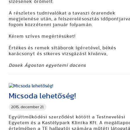
sízésének örömeit.
A részletes tudnivalókat a tavaszi órarendek
megjelenése után, a felszerelésosztás időpontjaiv
fogom közzétenni január folyamán.
Kérem szíves megértésüket!
Értékes és remek sítáborok ígéretével, békés
karácsonyt és sikeres vizsgázást kívánva,
Dosek Ágoston egyetemi docens
Micsoda lehetőség!
2015. december 21.
Együttműködési szerződést kötött a Testnevelési
Egyetem és a Kastélypark Klinika Kft. A megállapo
értelmében a TE hallgatói számára műtéti látogat