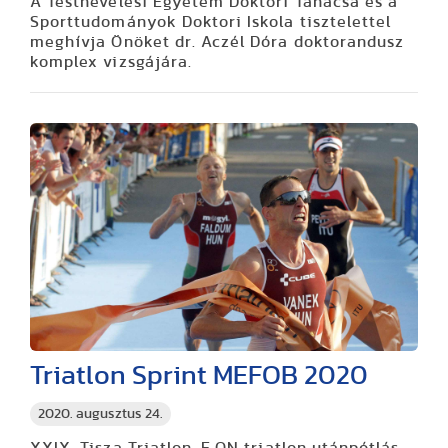
A Testnevelési Egyetem Doktori Tanácsa és a
Sporttudományok Doktori Iskola tisztelettel
meghívja Önöket dr. Aczél Dóra doktorandusz
komplex vizsgájára.
Triatlon Sprint MEFOB 2020
2020. augusztus 24.
XXIX. Tisza Triatlon, E.ON triatlon utánpótlás