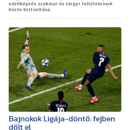
edzőképzés szakmai és tárgyi feltételeinek
közös biztosítása.
Bajnokok Ligája-döntő: fejben
dőlt el