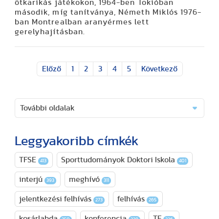
ötkarikás játékokon, 1964-ben Tokióban
második, míg tanítványa, Németh Miklós 1976-
ban Montrealban aranyérmes lett
gerelyhajításban.
Előző
1
2
3
4
5
Következő
További oldalak
Leggyakoribb címkék
TFSE
Sporttudományok Doktori Iskola
413
401
interjú
meghívó
393
311
jelentkezési felhívás
felhívás
273
265
kosárlabda
konferencia
TF