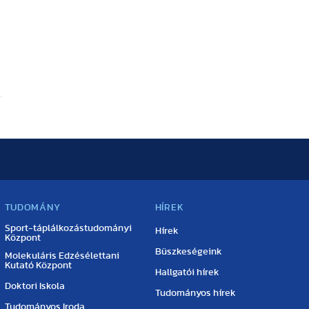
TUDOMÁNY
HÍREK
Sport-táplálkozástudományi
Hírek
Központ
Büszkeségeink
Molekuláris Edzésélettani
Kutató Központ
Hallgatói hírek
Doktori Iskola
Tudományos hírek
Tudományos Iroda