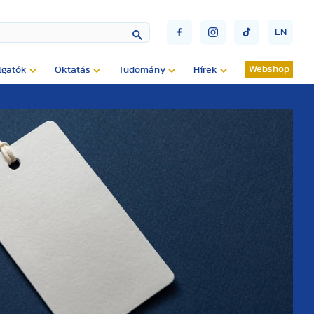
EN
Webshop
lgatók
Oktatás
Tudomány
Hírek