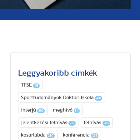
Leggyakoribb címkék
TFSE
413
Sporttudományok Doktori Iskola
401
interjú
meghívó
392
311
jelentkezési felhívás
felhívás
272
265
kosárlabda
konferencia
250
228