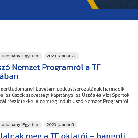
rttudományi Egyetem
2023. január 27.
szó Nemzet Programról a TF
tában
 Sporttudományi Egyetem podcastsorozatának harmadik
ba, az úszók szövetségi kapitánya, az Úszás és Vízi Sportok
gál részletekkel a nemrég indult Úszó Nemzet Programról.
rttudományi Egyetem
2023. január 6.
alnak meg a TF oktatói – hangolj