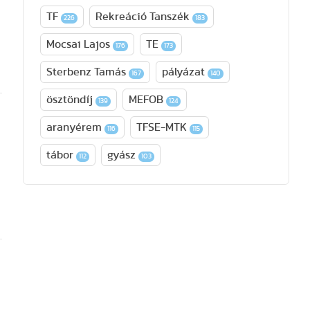
TF
Rekreáció Tanszék
226
183
t
Mocsai Lajos
TE
176
173
Sterbenz Tamás
pályázat
167
140
ösztöndíj
MEFOB
139
124
aranyérem
TFSE-MTK
116
115
tábor
gyász
112
103