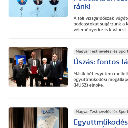
ránk!
A téli vizsgaidőszak végé
podcastokat sugárzunk a l
véleményedre is kíváncsi. 
Magyar Testnevelési és Spo
Úszás: fontos l
Másik hét egyetem mellet
együttműködési megállapod
(MÚSZ) elnöke.
Magyar Testnevelési és Spo
Együttműködési