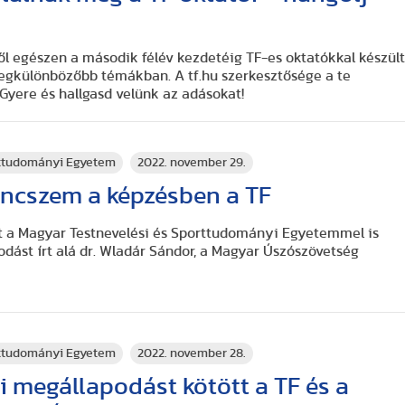
től egészen a második félév kezdetéig TF-es oktatókkal készül
egkülönbözőbb témákban. A tf.hu szerkesztősége a te
Gyere és hallgasd velünk az adásokat!
rttudományi Egyetem
2022. november 29.
áncszem a képzésben a TF
t a Magyar Testnevelési és Sporttudományi Egyetemmel is
ást írt alá dr. Wladár Sándor, a Magyar Úszószövetség
rttudományi Egyetem
2022. november 28.
 megállapodást kötött a TF és a