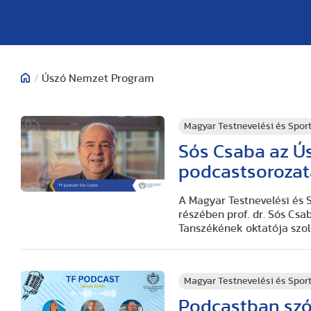
/
Úszó Nemzet Program
Magyar Testnevelési és Spo
Sós Csaba az Ú
podcastsoroza
A Magyar Testnevelési és
részében prof. dr. Sós Csa
Tanszékének oktatója szol
Magyar Testnevelési és Spo
Podcastban szól