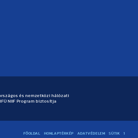
rszágos és nemzetközi hálózati
IFÜ NIIF Program biztosítja
FŐOLDAL
HONLAPTÉRKÉP
ADATVÉDELEM
SÜTIK
1