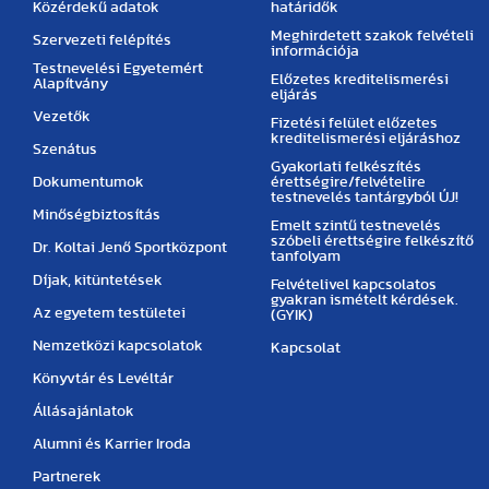
Közérdekű adatok
határidők
Meghirdetett szakok felvételi
Szervezeti felépítés
információja
Testnevelési Egyetemért
Előzetes kreditelismerési
Alapítvány
eljárás
Vezetők
Fizetési felület előzetes
kreditelismerési eljáráshoz
Szenátus
Gyakorlati felkészítés
Dokumentumok
érettségire/felvételire
testnevelés tantárgyból ÚJ!
Minőségbiztosítás
Emelt szintű testnevelés
szóbeli érettségire felkészítő
Dr. Koltai Jenő Sportközpont
tanfolyam
Díjak, kitüntetések
Felvételivel kapcsolatos
gyakran ismételt kérdések.
Az egyetem testületei
(GYIK)
Nemzetközi kapcsolatok
Kapcsolat
Könyvtár és Levéltár
Állásajánlatok
Alumni és Karrier Iroda
Partnerek