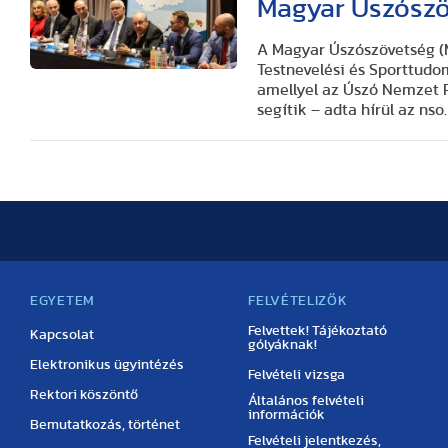
Magyar Úszósz
A Magyar Úszószövetség (
Testnevelési és Sporttud
amellyel az Úszó Nemzet P
segítik – adta hírül az nso.
EGYETEM
FELVÉTELIZŐK
Felvettek! Tájékoztató
Kapcsolat
gólyáknak!
Elektronikus ügyintézés
Felvételi vizsga
Rektori köszöntő
Általános felvételi
információk
Bemutatkozás, történet
Felvételi jelentkezés,