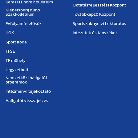
Kerezsi Endre Kollégium
Oktatásfejlesztési Központ
Klebelsberg Kuno
Szakkollégium
Továbbképző Központ
Évfolyamfelelősök
Sportszaknyelvi Lektorátus
HÖK
Intézetek és tanszékek
Sport Iroda
TFSE
TF műhely
Jegyzetbolt
Nemzetközi hallgatói
programok
Intézményi tájékoztató
Hallgatói visszajelzés