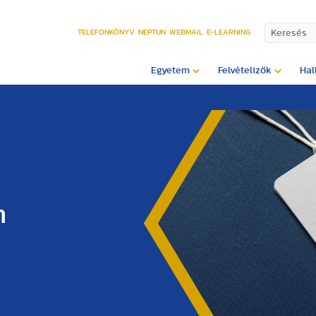
TELEFONKÖNYV
NEPTUN
WEBMAIL
E-LEARNING
Egyetem
Felvételizők
Hal
m