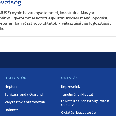
övetség
MÚSZ) nyolc hazai egyetemmel, közöttük a Magyar
ományi Egyetemmel kötött együttműködési megállapodást,
rogramban részt vevő oktatók kiválasztását és fejlesztését
hu.
HALLGATÓK
OKTATÁS
Neptun
Képzéseink
Tanítási rend / Órarend
Tanulmányi Hivatal
Felvételi és Adatszolgáltatási
Pályázatok / ösztöndíjak
Osztály
Diákhitel
Oktatási Igazgatóság