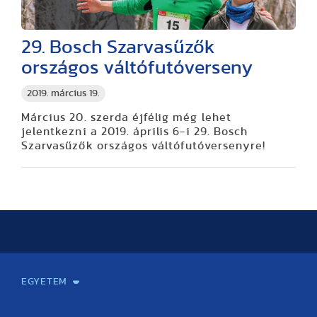
29. Bosch Szarvasűzők
országos váltófutóverseny
2019. március 19.
Március 20. szerda éjfélig még lehet
jelentkezni a 2019. április 6-i 29. Bosch
Szarvasűzők országos váltófutóversenyre!
EGYETEM
Kapcsolat
Elektronikus ügyintézés
Rektori köszöntő
Bemutatkozás, történet
Közérdekű adatok
Szervezeti felépítés
Testnevelési Egyetemért Alapítvány
Vezetők
Szenátus
Dokumentumok
Minőségbiztosítás
Dr. Koltai Jenő Sportközpont
Díjak, kitüntetések
Az egyetem testületei
Nemzetközi kapcsolatok
Könyvtár és Levéltár
Állásajánlatok
Alumni és Karrier Iroda
Partnerek
Projektek
Arculat
Rendezvények
Healthy Campus
TF Gym
Sportmedicina Központ
TF Nyári Táborok