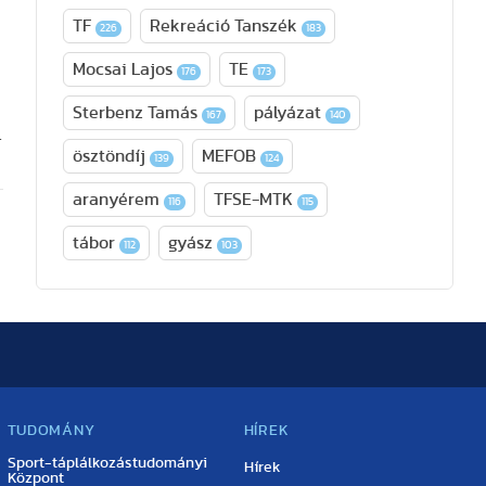
TF
Rekreáció Tanszék
226
183
Mocsai Lajos
TE
176
173
Sterbenz Tamás
pályázat
167
140
.
ösztöndíj
MEFOB
139
124
aranyérem
TFSE-MTK
116
115
tábor
gyász
112
103
TUDOMÁNY
HÍREK
Sport-táplálkozástudományi
Hírek
Központ