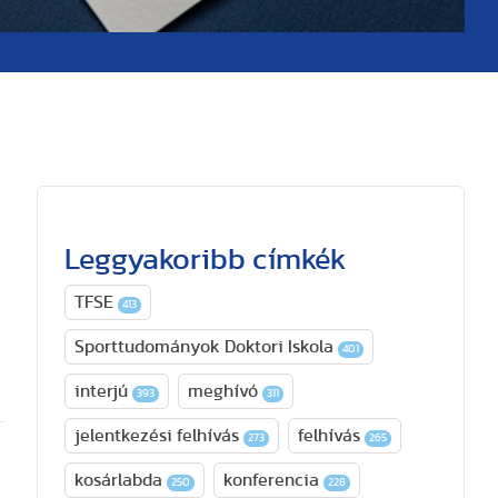
Leggyakoribb címkék
TFSE
413
Sporttudományok Doktori Iskola
401
interjú
meghívó
393
311
jelentkezési felhívás
felhívás
273
265
kosárlabda
konferencia
250
228