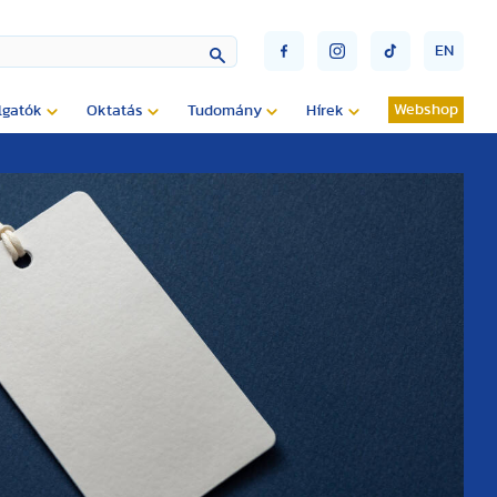
EN
Webshop
lgatók
Oktatás
Tudomány
Hírek