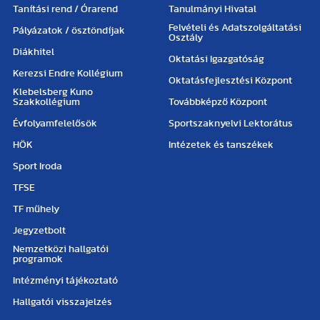
Tanítási rend / Órarend
Tanulmányi Hivatal
Felvételi és Adatszolgáltatási
Pályázatok / ösztöndíjak
Osztály
Diákhitel
Oktatási Igazgatóság
Kerezsi Endre Kollégium
Oktatásfejlesztési Központ
Klebelsberg Kuno
Szakkollégium
Továbbképző Központ
Évfolyamfelelősök
Sportszaknyelvi Lektorátus
HÖK
Intézetek és tanszékek
Sport Iroda
TFSE
TF műhely
Jegyzetbolt
Nemzetközi hallgatói
programok
Intézményi tájékoztató
Hallgatói visszajelzés