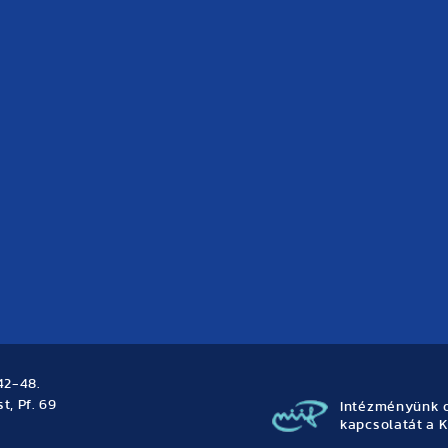
42-48.
t, Pf. 69
Intézményünk o
kapcsolatát a K