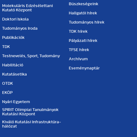
Büszkeségeink
Molekuláris Edzésélettani
Kutató Központ
Hallgatói hírek
Doktori Iskola
Tudományos hírek
Tudományos Iroda
TDK hírek
Publikációk
Pályázati hírek
TDK
TFSE hírek
Testnevelés, Sport, Tudomány
Archívum
Habilitáció
Eseménynaptár
Kutatásetika
OTDK
EKÖP
Nyári Egyetem
SPIRIT Olimpiai Tanulmányok
Kutatási Központ
Kiváló Kutatási Infrastruktúra-
hálózat