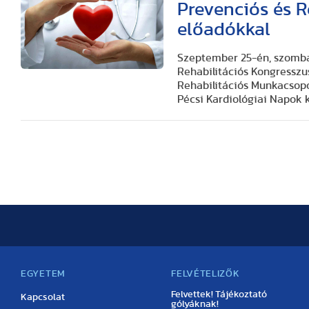
Prevenciós és R
előadókkal
Szeptember 25-én, szombat
Rehabilitációs Kongresszu
Rehabilitációs Munkacsopor
Pécsi Kardiológiai Napok
EGYETEM
FELVÉTELIZŐK
Felvettek! Tájékoztató
Kapcsolat
gólyáknak!