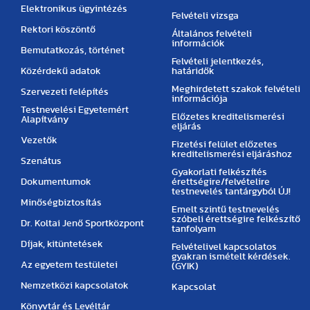
Elektronikus ügyintézés
Felvételi vizsga
Rektori köszöntő
Általános felvételi
információk
Bemutatkozás, történet
Felvételi jelentkezés,
Közérdekű adatok
határidők
Meghirdetett szakok felvételi
Szervezeti felépítés
információja
Testnevelési Egyetemért
Előzetes kreditelismerési
Alapítvány
eljárás
Vezetők
Fizetési felület előzetes
kreditelismerési eljáráshoz
Szenátus
Gyakorlati felkészítés
Dokumentumok
érettségire/felvételire
testnevelés tantárgyból ÚJ!
Minőségbiztosítás
Emelt szintű testnevelés
szóbeli érettségire felkészítő
Dr. Koltai Jenő Sportközpont
tanfolyam
Díjak, kitüntetések
Felvételivel kapcsolatos
gyakran ismételt kérdések.
Az egyetem testületei
(GYIK)
Nemzetközi kapcsolatok
Kapcsolat
Könyvtár és Levéltár