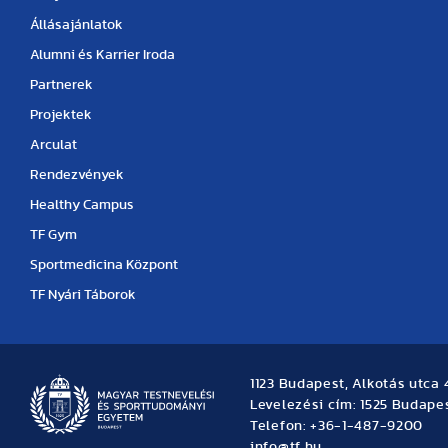
Állásajánlatok
Alumni és Karrier Iroda
Partnerek
Projektek
Arculat
Rendezvények
Healthy Campus
TF Gym
Sportmedicina Központ
TF Nyári Táborok
1123 Budapest, Alkotás utca 
Levelezési cím: 1525 Budapes
Telefon: +36-1-487-9200
info@tf.hu