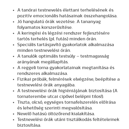
A tanórai testnevelés élettani terhelésének és
pozitív emocionális hatásainak összehangolása.
Jó hangulatú órák vezetése. A tananyag
folyamatos korszerűsítése.
A keringési és légzési rendszer fejlesztésére
tartós terhelés (pl. futás) minden órán.
Speciális tartásjavító gyakorlatok alkalmazása
minden testnevelési órán.
A tanulók optimális testsúly – testmagasság
arányának megállapítás.
A reggeli torna gyakorlatainak megtanítása és
rendszeres alkalmazása.
Fizikai próbák, felmérések elvégzése, beépítése a
testnevelési órák anyagába.
A testnevelési órák higiéniájának biztosítása (A
tornaterembe utcai cipővel belépni tilos!).
Tiszta, olcsó, egységes tornafelszerelés előírása
és lehetőség szerinti megvalósítása.
Nevelő hatású öltözőrend kialakítása.
Testnevelési órák utáni tisztálkodás feltételeinek
biztosítása.