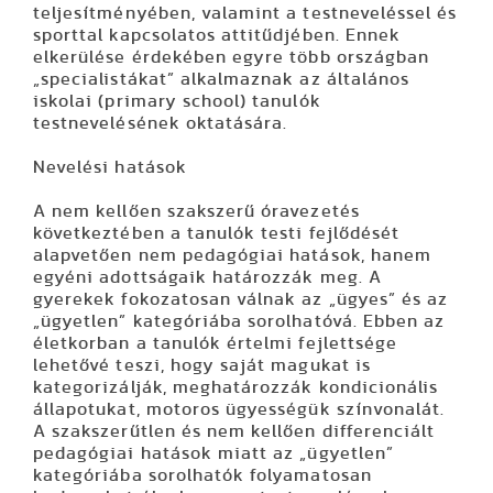
teljesítményében, valamint a testneveléssel és
sporttal kapcsolatos attitűdjében. Ennek
elkerülése érdekében egyre több országban
„specialistákat” alkalmaznak az általános
iskolai (primary school) tanulók
testnevelésének oktatására.
Nevelési hatások
A nem kellően szakszerű óravezetés
következtében a tanulók testi fejlődését
alapvetően nem pedagógiai hatások, hanem
egyéni adottságaik határozzák meg. A
gyerekek fokozatosan válnak az „ügyes” és az
„ügyetlen” kategóriába sorolhatóvá. Ebben az
életkorban a tanulók értelmi fejlettsége
lehetővé teszi, hogy saját magukat is
kategorizálják, meghatározzák kondicionális
állapotukat, motoros ügyességük színvonalát.
A szakszerűtlen és nem kellően differenciált
pedagógiai hatások miatt az „ügyetlen”
kategóriába sorolhatók folyamatosan