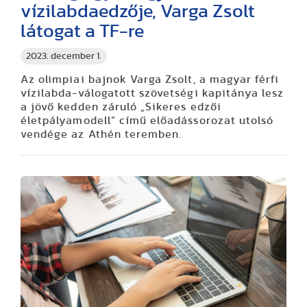
vízilabdaedzője, Varga Zsolt
látogat a TF-re
2023. december 1.
Az olimpiai bajnok Varga Zsolt, a magyar férfi
vízilabda-válogatott szövetségi kapitánya lesz
a jövő kedden záruló „Sikeres edzői
életpályamodell” című
előadássorozat utolsó
vendége
az Athén teremben.