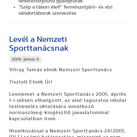
ismeretterjesztő gyalogtúrák.
“Szép a tábori élet!”
Természetjáró- és vízi
vándortáborok szervezése.
Levél a Nemzeti
Sporttanácsnak
2005. június 11.
Vitray Tamás elnök Nemzeti Sporttanács
Tisztelt Elnök Úr!
Levelemet a Nemzeti Sporttanács 2005. április
1-i ülésén elhangzott, az alsó tagozatos iskolai
testnevelés oktatására vonatkozó
normaszöveg-kiegészítő javaslatommal
kapcsolatban írom.
Hivatkozással a Nemzeti Sporttanács 24/2005.
(IV.1.) számú határozatára, miszerint az
nem