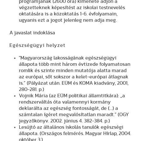
programjának (2600 óra) kimenete adjon a
végzetteknek képesítést az iskolai testnevelés
oktatására is a közoktatás 1-6. évfolyamain,
ugyanis ezt a jogot jelenleg nem adja meg.
A javaslat indoklása
Egészségügyi helyzet
"Magyarország lakosságának egészségügyi
állapota több mint három évtizede folyamatosan
romlik és szinte minden mutatója alatta marad
az európai, sőt sokszor a kelet-európai átlagnak
is.” (Pályázat után. EÜM és KOMA kiadvány, 2001,
280-281. p.)
Vojnik Mária (az EÜM politikai államtitkára): „a
rendszerváltás óta valamennyi kormány
deklarálta az egészség fontosságát, de (…) a
számtalan ígéret megvalósítatlan maradt.” (OGY
jegyzőkönyv. 2002. június 4. 382-384. p.)
Lesújtó az általános iskolás tanulók egészségi
állapota. (Országos felmérés. Magyar Hírlap, 2004.
október 3.)