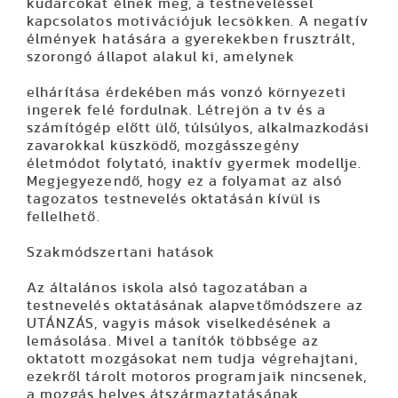
kudarcokat élnek meg, a testneveléssel
kapcsolatos motivációjuk lecsökken. A negatív
élmények hatására a gyerekekben frusztrált,
szorongó állapot alakul ki, amelynek
elhárítása érdekében más vonzó környezeti
ingerek felé fordulnak. Létrejön a tv és a
számítógép előtt ülő, túlsúlyos, alkalmazkodási
zavarokkal küszködő, mozgásszegény
életmódot folytató, inaktív gyermek modellje.
Megjegyezendő, hogy ez a folyamat az alsó
tagozatos testnevelés oktatásán kívül is
fellelhető.
Szakmódszertani hatások
Az általános iskola alsó tagozatában a
testnevelés oktatásának alapvetőmódszere az
UTÁNZÁS, vagyis mások viselkedésének a
lemásolása. Mivel a tanítók többsége az
oktatott mozgásokat nem tudja végrehajtani,
ezekről tárolt motoros programjaik nincsenek,
a mozgás helyes átszármaztatásának,