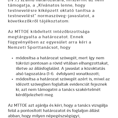
támogatja
, a „Kívánatos lenne, hogy
testnevelésre kiképzett oktató tanítsa a
testnevelést” normaszöveg-javaslatot, a
következőkről tájékoztatom:
Az MTTOE kibővített intézőbizottsága
megtárgyalta a határozatot. Ennek
függvényében az egyesület arra kéri a
Nemzeti Sporttanácsot, hogy
módosítsa a határozat szövegét, mert így nem
tükrözi pontosan a rövid vitában elhangzottakat,
illetve az állásfoglalást. A javaslat a közoktatás
alsó tagozatára (1-6. évfolyam) vonatkozott;
módosítsa a határozat szövegét azért is, mivel az
idézett szövegben foglaltak evidenciát fejeznek
ki, azt
nem támogatni
a tanács szakértelmét
kérdőjelezheti meg.
Az MTTOE azt ajánlja és kéri, hogy a tanács vizsgálja
felül a pontosított határozatot és foglaljon állást
abban, hogy milyen népegészségügyi,