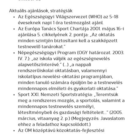
Aktuális ajánlások, stratégiák
Az Egészségügyi Világszervezet (WHO) az 5-18
éveseknek napi 1 óra testmozgást ajánl.
Az Európa Tanács Sport Chartája 2001. május 16-i
ajánlása 5. cikkelyének 2. pontja: „Az oktatás
minden szintjén biztosítani kell a szakképzett
testnevelő tanárokat.”
Népegészségügyi Program (OGY határozat. 2003.
IV. 7.): „az iskola váljék az egészségnevelés
alapvetőszínterévé.” (…) „a nappali
rendszerűiskolai oktatásban, valamennyi
iskolatípus nevelési-oktatási programjában,
minden tanuló számára épüljön be a testnevelés
mindennapos elméleti és gyakorlati oktatása.”
Sport XXI. Nemzeti Sportstratégia: „Teremtsük
meg a rendszeres mozgás, a sportolás, valamint a
mindennapos testnevelés személyi,
létesítménybeli és gazdasági feltételeit…” (2005.
március, vitaanyag 2. p.) (Megjegyzés: Javaslatom
ehhez a feladathoz kapcsolódott.)
Az OM középtávú közoktatás-fejlesztési