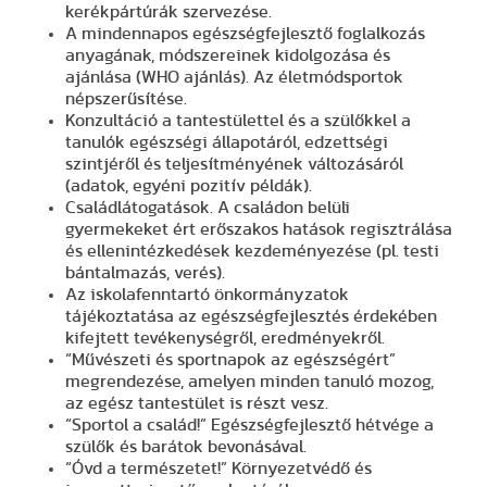
kerékpártúrák szervezése.
A mindennapos egészségfejlesztő foglalkozás
anyagának, módszereinek kidolgozása és
ajánlása (WHO ajánlás). Az életmódsportok
népszerűsítése.
Konzultáció a tantestülettel és a szülőkkel a
tanulók egészségi állapotáról, edzettségi
szintjéről és teljesítményének változásáról
(adatok, egyéni pozitív példák).
Családlátogatások. A családon belüli
gyermekeket ért erőszakos hatások regisztrálása
és ellenintézkedések kezdeményezése (pl. testi
bántalmazás, verés).
Az iskolafenntartó önkormányzatok
tájékoztatása az egészségfejlesztés érdekében
kifejtett tevékenységről, eredményekről.
“Művészeti és sportnapok az egészségért”
megrendezése, amelyen minden tanuló mozog,
az egész tantestület is részt vesz.
“Sportol a család!”
Egészségfejlesztő hétvége a
szülők és barátok bevonásával.
“Óvd a természetet!”
Környezetvédő és