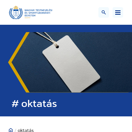
# oktatás
/
oktatás