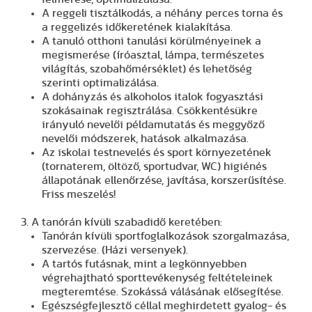
A reggeli tisztálkodás, a néhány perces torna és
a reggelizés időkeretének kialakítása.
A tanuló otthoni tanulási körülményeinek a
megismerése (íróasztal, lámpa, természetes
világítás, szobahőmérséklet) és lehetőség
szerinti optimalizálása.
A dohányzás és alkoholos italok fogyasztási
szokásainak regisztrálása. Csökkentésükre
irányuló nevelői példamutatás és meggyőző
nevelői módszerek, hatások alkalmazása.
Az iskolai testnevelés és sport környezetének
(tornaterem, öltöző, sportudvar, WC) higiénés
állapotának ellenőrzése, javítása, korszerűsítése.
Friss meszelés!
3. A tanórán kívüli szabadidő keretében:
Tanórán kívüli sportfoglalkozások szorgalmazása,
szervezése. (Házi versenyek).
A tartós futásnak, mint a legkönnyebben
végrehajtható sporttevékenység feltételeinek
megteremtése. Szokássá válásának elősegítése.
Egészségfejlesztő céllal meghirdetett gyalog- és