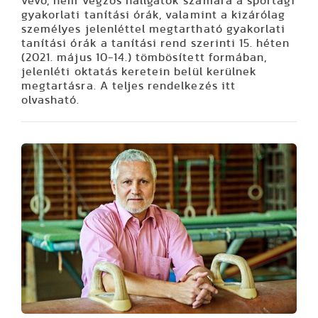
vevő, nem végzős hallgatók számára a sportági
gyakorlati tanítási órák, valamint a kizárólag
személyes jelenléttel megtartható gyakorlati
tanítási órák a tanítási rend szerinti 15. héten
(2021. május 10-14.) tömbösített formában,
jelenléti oktatás keretein belül kerülnek
megtartásra. A teljes rendelkezés itt
olvasható.