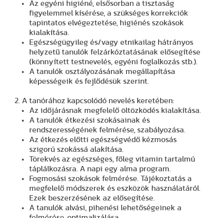
Az egyéni higiéné, elsősorban a tisztaság
figyelemmel kísérése, a szükséges korrekciók
tapintatos elvégeztetése, higiénés szokások
kialakítása.
Egészségügyileg és/vagy etnikailag hátrányos
helyzetű tanulók felzárkóztatásának elősegítése
(könnyített testnevelés, egyéni foglalkozás stb.).
A tanulók osztályozásának megállapítása
képességeik és fejlődésük szerint.
2. A tanórához kapcsolódó nevelés keretében:
Az időjárásnak megfelelő öltözködés kialakítása.
A tanulók étkezési szokásainak és
rendszerességének felmérése, szabályozása.
Az étkezés előtti egészségvédő kézmosás
szigorú szokássá alakítása.
Törekvés az egészséges, főleg vitamin tartalmú
táplálkozásra. A napi egy alma program.
Fogmosási szokások felmérése. Tájékoztatás a
megfelelő módszerek és eszközök használatáról.
Ezek beszerzésének az elősegítése.
A tanulók alvási, pihenési lehetőségeinek a
felmérése, optimalizálása.