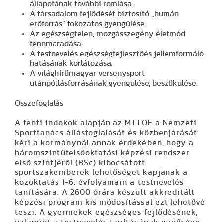
állapotának további romlása.
A társadalom fejlődését biztosító „humán
erőforrás” fokozatos gyengülése.
Az egészségtelen, mozgásszegény életmód
fennmaradása.
A testnevelés egészségfejlesztőés jellemformáló
hatásának korlátozása.
A világhírűmagyar versenysport
utánpótlásforrásának gyengülése, beszűkülése.
Összefoglalás
A fenti indokok alapján az MTTOE a Nemzeti
Sporttanács állásfoglalását és közbenjárását
kéri a kormánynál annak érdekében, hogy a
háromszintűfelsőoktatási képzési rendszer
első szintjéről (BSc) kibocsátott
sportszakemberek lehetőséget kapjanak a
közoktatás 1-6. évfolyamain a testnevelés
tanítására. A 2600 órára készült akkreditált
képzési program kis módosítással ezt lehetővé
teszi. A gyermekek egészséges fejlődésének,
valamint a testnevelés tanításának minősége