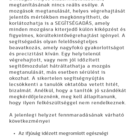
megtanításának nincs reális esélye. A
mozgások megtanulását, helyes végrehajtását
jelentős mértékben megkönnyítheti, de
korlátozhatja is a SEGÍTSÉGADÁS, amely
minden mozgásra kiterjedő külön kiképzést és
figyelmes, körültekintővégrehajtást igényel. A
segítségadás olyan felelősségteljes
beavatkozás, amely nagyfokú gyakorlottságot
és precizitást kíván. Egy helytelenül
végrehajtott, vagy nem jól időzített
segítőmozdulat hátráltathatja a mozgás
megtanulását, más esetben sérülést is
okozhat. A sikertelen segítségnyújtás
lecsökkenti a tanulók oktatóba vetett hitét,
bizalmát. Anélkül, hogy a tanítók jó szándékát
megkérdőjeleznénk, meg kell állapítanunk,
hogy ilyen felkészültséggel nem rendelkeznek.
A jelenlegi helyzet fennmaradásának várható
következményei
Az ifjúság idézett megromlott egészségi