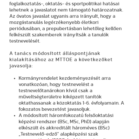
foglalkoztatás-, oktatás- és sportpolitikai hatásai
lehetnek a javaslatot
nem támogató
határozatnak.
Az óvatos javaslat ugyanis arra irányult, hogy a
mozgástanulás legérzékenyebb életkori
periódusában, a prepubertásban lehetőleg kellően
felkészült szakemberek irányítsák a tanulók
testnevelését.
A tanács módosított álláspontjának
kialakításához az MTTOE a következőket
javasolja:
Kormányrendelet kezdeményezését arra
vonatkozóan, hogy testnevelést a
testnevelőtanárokon kívül csak a
műveltségterületre kiképzett tanítók
oktathassanak a közoktatás 1-6. évfolyamain. A
fokozatos bevezetést javasoljuk.
A módosított háromfokozatú felsőoktatási
képzési rendszer (BSc, MSc, PhD) alapján
elkészült és akkreditált hároméves (BSc)
„Testnevelő-edző” alapképzési szak