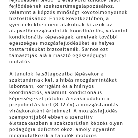
fejlődésének szakszerűmegalapozásához,
valamint a képzés minőségi követelményeinek
biztosításához. Ennek következtében, a
gyermekekben nem alakulnak ki azok az
alapvetőmozgásminták, koordinációs, valamint
kondicionális képességek, amelyek további
egészséges mozgásfejlődésüket és helyes
testtartásukat biztosítanák. Sajnos ezt
támasztják alá a riasztó egészségügyi
mutatók.
A tanulók felsőtagozatba lépésekor a
szaktanárnak kell a hibás mozgásmintákat
lebontani, korrigálni és a hiányos
koordinációs, valamint kondicionális
képességeket pótolni. A szakirodalom a
prepubertás kort (8-12 év) a mozgástanulás
virágkoraként értelmezi. A mozgásfejlődés
szempontjából ebben a szenzitív
életszakaszban a szakszerűtlen képzés olyan
pedagógia deficitet okoz, amely egyaránt
megmutatkozik a tanulók motoros