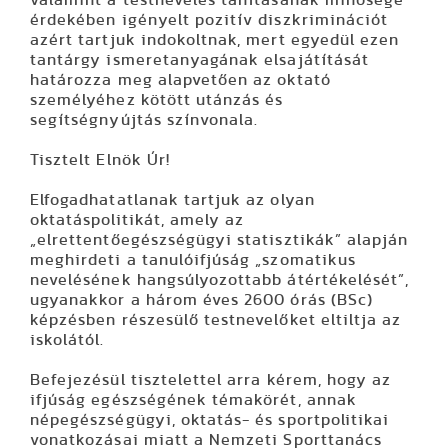
érdekében igényelt pozitív diszkriminációt
azért tartjuk indokoltnak, mert egyedül ezen
tantárgy ismeretanyagának elsajátítását
határozza meg alapvetően az oktató
személyéhez kötött utánzás és
segítségnyújtás színvonala.
Tisztelt Elnök Úr!
Elfogadhatatlanak tartjuk az olyan
oktatáspolitikát, amely az
„elrettentőegészségügyi statisztikák” alapján
meghirdeti a tanulóifjúság „szomatikus
nevelésének hangsúlyozottabb átértékelését”,
ugyanakkor a három éves 2600 órás (BSc)
képzésben részesülő testnevelőket eltiltja az
iskolától.
Befejezésül tisztelettel arra kérem, hogy az
ifjúság egészségének témakörét, annak
népegészségügyi, oktatás- és sportpolitikai
vonatkozásai miatt a Nemzeti Sporttanács