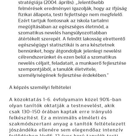
stratégiája (2004. április): „Jelentősebb
felmérések eredményei igazolják, hogy az ifjúság
fizikai állapota, testi fejlettsége nem megfelelő.
Ezért tartjuk fontosnak az iskola tartalmi
megújításában az egészséges életmód, a
szomatikus nevelés hangsúlyozottabban
átértékelt szerepét. A felnőtt lakosság elrettentő
egészségügyi statisztikái is arra késztetnek
bennünket, hogy átgondoljuk jelenlegi nevelési
célrendszerünket és ezen belül a szomatikus
nevelés céljait, feladatait, a munkaerő fejlesztése
szempontjából, a tanulók életvitele,
személyiségének fejlesztése érdekében.”
A képzés személyi feltételei
A közoktatás 1-6. évfolyamain közel 90%-ban
olyan tanítók oktatják a testnevelést, akik
csak 130-150 órában kaptak erre irányuló
felkészítést. Ez a minimális elméleti és
szakmódszertani anyag a tanítók feltételezett
jószándéka ellenére sem elegendőaz intenzív
fejlődésben lévő6-12 éves korú tanulók testi