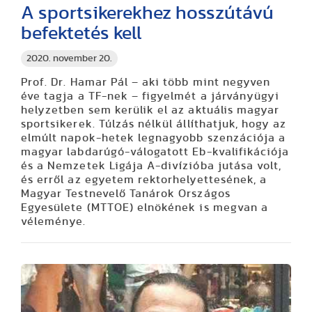
A sportsikerekhez hosszútávú
befektetés kell
2020. november 20.
Prof. Dr. Hamar Pál – aki több mint negyven
éve tagja a TF-nek – figyelmét a járványügyi
helyzetben sem kerülik el az aktuális magyar
sportsikerek. Túlzás nélkül állíthatjuk, hogy az
elmúlt napok-hetek legnagyobb szenzációja a
magyar labdarúgó-válogatott Eb-kvalifikációja
és a Nemzetek Ligája A-divízióba jutása volt,
és erről az egyetem rektorhelyettesének, a
Magyar Testnevelő Tanárok Országos
Egyesülete (MTTOE) elnökének is megvan a
véleménye.