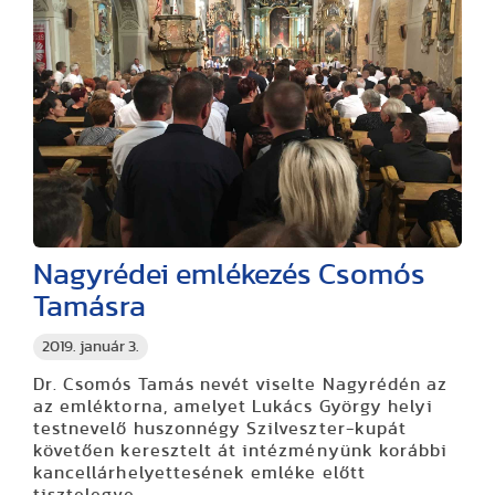
Nagyrédei emlékezés Csomós
Tamásra
2019. január 3.
Dr. Csomós Tamás nevét viselte Nagyrédén az
az emléktorna, amelyet Lukács György helyi
testnevelő huszonnégy Szilveszter-kupát
követően keresztelt át intézményünk korábbi
kancellárhelyettesének emléke előtt
tisztelegve.