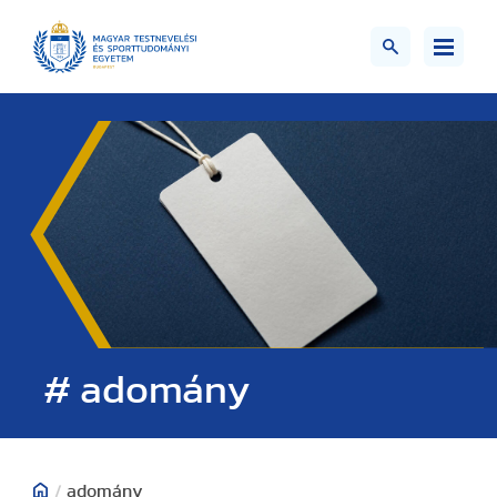
# adomány
/
adomány