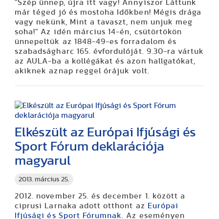
"Szép ünnep, újra itt vagy! Annyiszor Láttunk
már téged jó és mostoha Időkben! Mégis drága
vagy nekünk, Mint a tavaszt, nem unjuk meg
soha!" Az idén március 14-én, csütörtökön
ünnepeltük az 1848-49-es forradalom és
szabadságharc 165. évfordulóját. 9.30-ra vártuk
az AULA-ba a kollégákat és azon hallgatókat,
akiknek aznap reggel órájuk volt.
Elkészült az Európai Ifjúsági és
Sport Fórum deklarációja
magyarul
2013. március 25.
2012. november 25. és december 1. között a
ciprusi Larnaka adott otthont az
Európai
Ifjúsági és Sport Fórumnak
. Az eseményen