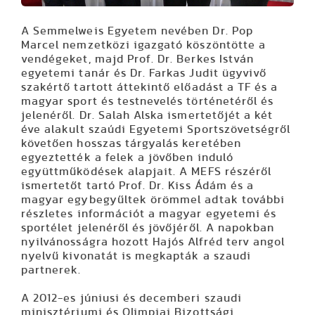
A Semmelweis Egyetem nevében Dr. Pop
Marcel nemzetközi igazgató köszöntötte a
vendégeket, majd Prof. Dr. Berkes István
egyetemi tanár és Dr. Farkas Judit ügyvivő
szakértő tartott áttekintő előadást a TF és a
magyar sport és testnevelés történetéről és
jelenéről. Dr. Salah Alska ismertetőjét a két
éve alakult szaúdi Egyetemi Sportszövetségről
követően hosszas tárgyalás keretében
egyeztették a felek a jövőben induló
együttműködések alapjait. A MEFS részéről
ismertetőt tartó Prof. Dr. Kiss Ádám és a
magyar egybegyűltek örömmel adtak további
részletes információt a magyar egyetemi és
sportélet jelenéről és jövőjéről. A napokban
nyilvánosságra hozott Hajós Alfréd terv angol
nyelvű kivonatát is megkapták a szaudi
partnerek.
A 2012-es júniusi és decemberi szaudi
minisztériumi és Olimpiai Bizottsági