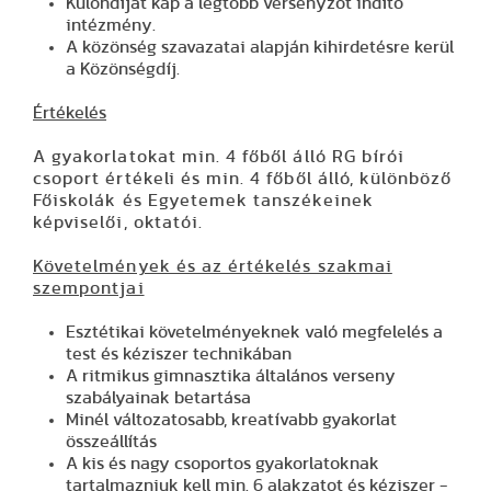
Különdíjat kap a legtöbb versenyzőt indító
intézmény.
A közönség szavazatai alapján kihirdetésre kerül
a Közönségdíj.
Értékelés
A gyakorlatokat min. 4 főből álló RG bírói
csoport értékeli és min. 4 főből álló, különböző
Főiskolák és Egyetemek tanszékeinek
képviselői, oktatói.
Követelmények és az értékelés szakmai
szempontjai
Esztétikai követelményeknek való megfelelés a
test és kéziszer technikában
A ritmikus gimnasztika általános verseny
szabályainak betartása
Minél változatosabb, kreatívabb gyakorlat
összeállítás
A kis és nagy csoportos gyakorlatoknak
tartalmazniuk kell min. 6 alakzatot és kéziszer -