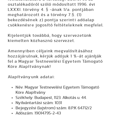
osztalékadóról szóló módosított 1996. évi
LXXXI. törvény 4. § -ának 1/a. pontjában
meghatározott és a törvény 7.§. (1)
bekezdésének z) pontja szerinti adóalap
csökkenésre jogosító feltételeknek megfelel.
Kijelentjük továbbá, hogy szervezetünk
kiemelten közhasznú szervezet.
Amennyiben céljaink megvalósításához
hozzájárulnak, kérjük
adójuk 1 %-át
ajánlják
fel a Magyar Testnevelési Egyetem Támogató
Köre Alapítványnak!
Alapítványunk adatai:
Név:
Magyar Testnevelési Egyetem Támogató
Köre Alapítvány
Székhely:
Budapest, 1123. Alkotás u. 44.
Nyilvántartási szám:
1031
Bejegyzési (lajstrom) szám:
8.P.K 64712/2
Adószám:
19014795-2-43