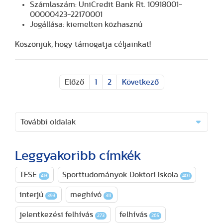
Számlaszám:
UniCredit Bank Rt. 10918001-
00000423-22170001
Jogállása:
kiemelten közhasznú
Köszönjük, hogy támogatja céljainkat!
Előző
1
2
Következő
További oldalak
Leggyakoribb címkék
TFSE
Sporttudományok Doktori Iskola
413
401
interjú
meghívó
393
311
jelentkezési felhívás
felhívás
273
265