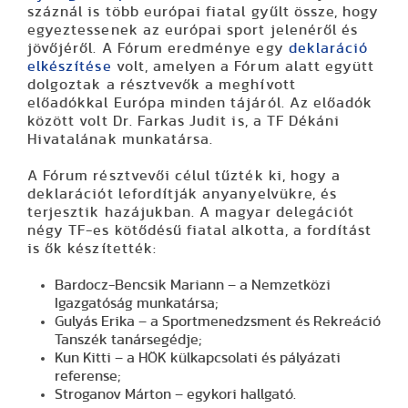
száznál is több európai fiatal gyűlt össze, hogy
egyeztessenek az európai sport jelenéről és
jövőjéről. A Fórum eredménye egy
deklaráció
elkészítése
volt, amelyen a Fórum alatt együtt
dolgoztak a résztvevők a meghívott
előadókkal Európa minden tájáról. Az előadók
között volt Dr. Farkas Judit is, a TF Dékáni
Hivatalának munkatársa.
A Fórum résztvevői célul tűzték ki, hogy a
deklarációt lefordítják anyanyelvükre, és
terjesztik hazájukban. A magyar delegációt
négy TF-es kötődésű fiatal alkotta, a fordítást
is ők készítették:
Bardocz-Bencsik Mariann – a Nemzetközi
Igazgatóság munkatársa;
Gulyás Erika – a Sportmenedzsment és Rekreáció
Tanszék tanársegédje;
Kun Kitti – a HÖK külkapcsolati és pályázati
referense;
Stroganov Márton – egykori hallgató.