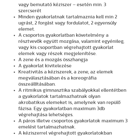
vagy bemutató kéziszer – esetén min. 3
szercserét
Minden gyakorlatnak tartalmaznia kell min 2
ugrást, 2 forgást vagy fordulatot, 2 egyensúly
elemet.
A csoportos gyakorlatban követelmény a
résztvevők együtt mozgása, valamint egyénileg,
vagy kis csoportban végrehajtott gyakorlat
elemek vagy részek megjelenítése.
A zene és a mozgás összhangja
A gyakorlat kivitelezése
Kreativitás a kéziszerek, a zene, az elemek
megválasztásában és a koreográfia
összeállításában.
A ritmikus gimnasztika szabályokkal ellentétben
a gyakorlatok tartalmazhatnak olyan
akrobatikus elemeket is, amelynek van repülő
fázisa. Egy gyakorlatban maximum 3db
végrehajtása lehetséges.
A páros illetve csoportos gyakorlatok maximum 3
emelést tartalmazhatnak.
A kéziszerrel végrehajtott gyakorlatokban