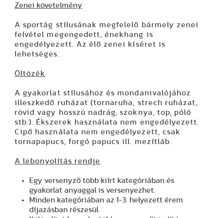
Zenei követelmény
A sportág stílusának megfelelő bármely zenei
felvétel megengedett, énekhang is
engedélyezett. Az élő zenei kíséret is
lehetséges.
Öltözék
A gyakorlat stílusához és mondanivalójához
illeszkedő ruházat (tornaruha, strech ruházat,
rövid vagy hosszú nadrág, szoknya, top, póló
stb.). Ékszerek használata nem engedélyezett.
Cipő használata nem engedélyezett, csak
tornapapucs, forgó papucs ill. mezítláb.
A lebonyolítás rendje
Egy versenyző több kiírt kategóriában és
gyakorlat anyaggal is versenyezhet.
Minden kategóriában az 1-3. helyezett érem
díjazásban részesül.