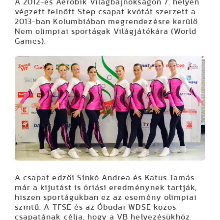
A 2012-es Aerobik Világbajnokságon 7. helyen
végzett felnőtt Step csapat kvótát szerzett a
2013-ban Kolumbiában megrendezésre kerülő
Nem olimpiai sportágak Világjátékára (World
Games).
A csapat edzői Sinkó Andrea és Katus Tamás
már a kijutást is óriási eredménynek tartják,
hiszen sportágukban ez az esemény olimpiai
szintű. A TFSE és az Óbudai WDSE közös
csapatának célja, hogy a VB helyezésükhöz