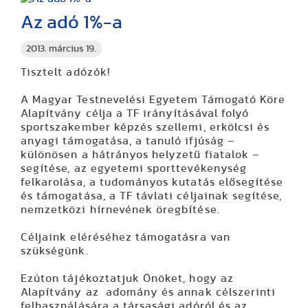
Az adó 1%-a
2013. március 19.
Tisztelt adózók!
A
Magyar Testnevelési Egyetem Támogató Köre
Alapítvány
célja a TF irányításával folyó
sportszakember képzés szellemi, erkölcsi és
anyagi támogatása, a tanuló ifjúság –
különösen a hátrányos helyzetű fiatalok –
segítése, az egyetemi sporttevékenység
felkarolása, a tudományos kutatás elősegítése
és támogatása, a TF távlati céljainak segítése,
nemzetközi hírnevének öregbítése.
Céljaink eléréséhez támogatásra van
szükségünk.
Ezúton tájékoztatjuk Önöket, hogy az
Alapítvány az adomány és annak célszerinti
felhasználására a társasági adóról és az