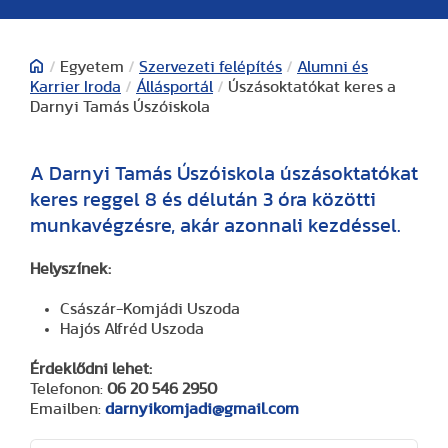
/
Egyetem
/
Szervezeti felépítés
/
Alumni és
Karrier Iroda
/
Állásportál
/
Úszásoktatókat keres a
Darnyi Tamás Úszóiskola
A Darnyi Tamás Úszóiskola úszásoktatókat
keres reggel 8 és délután 3 óra közötti
munkavégzésre, akár azonnali kezdéssel.
Helyszínek:
Császár-Komjádi Uszoda
Hajós Alfréd Uszoda
Érdeklődni lehet:
Telefonon:
06 20 546 2950
Emailben:
darnyikomjadi@gmail.com