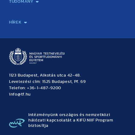
TUDOMÁNY
Sport-táplálkozástudományi Központ
Molekuláris Edzésélettani Kutató Központ
Doktori Iskola
Tudományos Iroda
Publikációk
TDK
Testnevelés, Sport, Tudomány
Habilitáció
Kutatásetika
OTDK
EKÖP
Nyári Egyetem
SPIRIT Olimpiai Tanulmányok Kutatási Központ
Kiváló Kutatási Infrastruktúra-hálózat
HÍREK
Hírek
Büszkeségeink
Hallgatói hírek
Tudományos hírek
TDK hírek
Pályázati hírek
TFSE hírek
Archívum
Eseménynaptár
1123 Budapest, Alkotás utca 42-48.
Levelezési cím: 1525 Budapest, Pf. 69
Telefon: +36-1-487-9200
info@tf.hu
Intézményünk országos és nemzetközi
hálózati kapcsolatát a KIFÜ NIIF Program
biztosítja