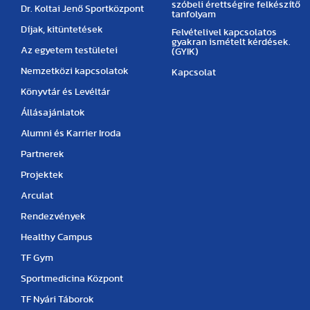
szóbeli érettségire felkészítő
Dr. Koltai Jenő Sportközpont
tanfolyam
Díjak, kitüntetések
Felvételivel kapcsolatos
gyakran ismételt kérdések.
Az egyetem testületei
(GYIK)
Nemzetközi kapcsolatok
Kapcsolat
Könyvtár és Levéltár
Állásajánlatok
Alumni és Karrier Iroda
Partnerek
Projektek
Arculat
Rendezvények
Healthy Campus
TF Gym
Sportmedicina Központ
TF Nyári Táborok