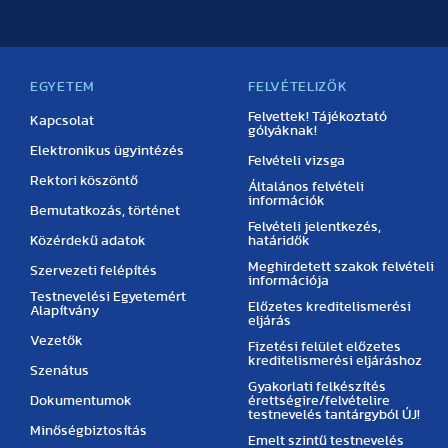
EGYETEM
FELVÉTELIZŐK
Felvettek! Tájékoztató
Kapcsolat
gólyáknak!
Elektronikus ügyintézés
Felvételi vizsga
Rektori köszöntő
Általános felvételi
információk
Bemutatkozás, történet
Felvételi jelentkezés,
Közérdekű adatok
határidők
Meghirdetett szakok felvételi
Szervezeti felépítés
információja
Testnevelési Egyetemért
Előzetes kreditelismerési
Alapítvány
eljárás
Vezetők
Fizetési felület előzetes
kreditelismerési eljáráshoz
Szenátus
Gyakorlati felkészítés
Dokumentumok
érettségire/felvételire
testnevelés tantárgyból ÚJ!
Minőségbiztosítás
Emelt szintű testnevelés