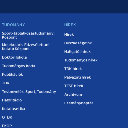
TUDOMÁNY
HÍREK
Sport-táplálkozástudományi
Hírek
Központ
Büszkeségeink
Molekuláris Edzésélettani
Kutató Központ
Hallgatói hírek
Doktori Iskola
Tudományos hírek
Tudományos Iroda
TDK hírek
Publikációk
Pályázati hírek
TDK
TFSE hírek
Testnevelés, Sport, Tudomány
Archívum
Habilitáció
Eseménynaptár
Kutatásetika
OTDK
EKÖP