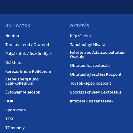
HALLGATÓK
OKTATÁS
Neptun
Képzéseink
Tanítási rend / Órarend
Tanulmányi Hivatal
Felvételi és Adatszolgáltatási
Pályázatok / ösztöndíjak
Osztály
Diákhitel
Oktatási Igazgatóság
Kerezsi Endre Kollégium
Oktatásfejlesztési Központ
Klebelsberg Kuno
Szakkollégium
Továbbképző Központ
Évfolyamfelelősök
Sportszaknyelvi Lektorátus
HÖK
Intézetek és tanszékek
Sport Iroda
TFSE
TF műhely