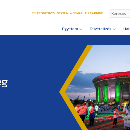
TELEFONKÖNYV
NEPTUN
WEBMAIL
E-LEARNING
Egyetem
Felvételizők
Hal
ég