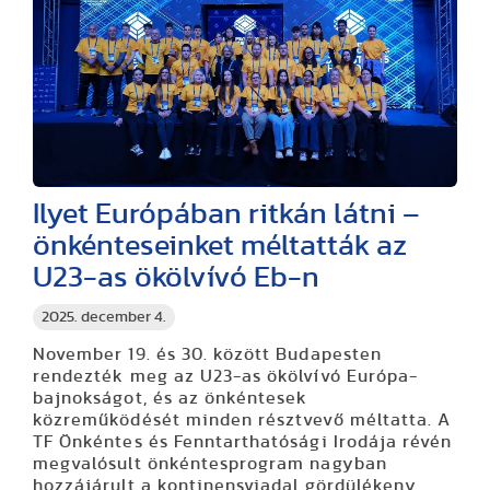
Ilyet Európában ritkán látni –
önkénteseinket méltatták az
U23-as ökölvívó Eb-n
2025. december 4.
November 19. és 30. között Budapesten
rendezték meg az U23-as ökölvívó Európa-
bajnokságot, és az önkéntesek
közreműködését minden résztvevő méltatta. A
TF Önkéntes és Fenntarthatósági Irodája révén
megvalósult önkéntesprogram nagyban
hozzájárult a kontinensviadal gördülékeny