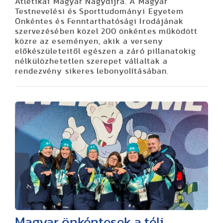
Atlétikai Magyar Nagydíjra.
A Magyar
Testnevelési és Sporttudományi Egyetem
Önkéntes és Fenntarthatósági Irodájának
szervezésében közel 200 önkéntes működött
közre az eseményen, akik a verseny
előkészületeitől egészen a záró pillanatokig
nélkülözhetetlen szerepet vállaltak a
rendezvény sikeres lebonyolításában.
Magyar önkéntesek a téli