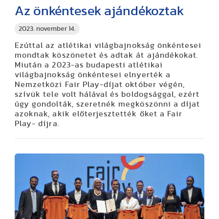
Az önkéntesek ajándékoztak
2023. november 14.
Ezúttal az atlétikai világbajnokság önkéntesei
mondtak köszönetet és adtak át ajándékokat.
Miután a 2023-as budapesti atlétikai
világbajnokság önkéntesei elnyerték a
Nemzetközi Fair Play-díjat október végén,
szívük tele volt hálával és boldogsággal, ezért
úgy gondolták, szeretnék megköszönni a díjat
azoknak, akik előterjesztették őket a Fair
Play- díjra.