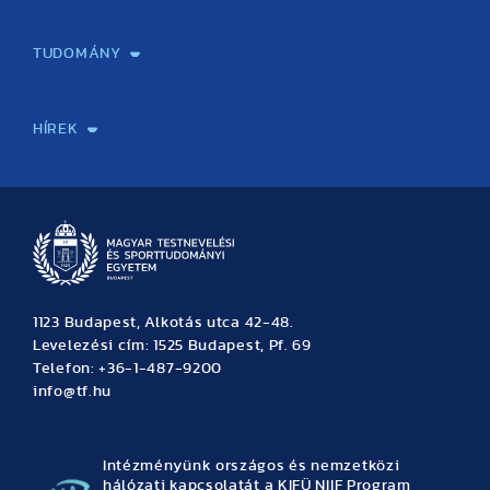
Képzéseink
Tanulmányi Hivatal
Felvételi és Adatszolgáltatási Osztály
Oktatási Igazgatóság
Oktatásfejlesztési Központ
Továbbképző Központ
Sportszaknyelvi Lektorátus
Intézetek és tanszékek
TUDOMÁNY
Sport-táplálkozástudományi Központ
Molekuláris Edzésélettani Kutató Központ
Doktori Iskola
Tudományos Iroda
Publikációk
TDK
Testnevelés, Sport, Tudomány
Habilitáció
Kutatásetika
OTDK
EKÖP
Nyári Egyetem
SPIRIT Olimpiai Tanulmányok Kutatási Központ
Kiváló Kutatási Infrastruktúra-hálózat
HÍREK
Hírek
Büszkeségeink
Hallgatói hírek
Tudományos hírek
TDK hírek
Pályázati hírek
TFSE hírek
Archívum
Eseménynaptár
1123 Budapest, Alkotás utca 42-48.
Levelezési cím: 1525 Budapest, Pf. 69
Telefon: +36-1-487-9200
info@tf.hu
Intézményünk országos és nemzetközi
hálózati kapcsolatát a KIFÜ NIIF Program