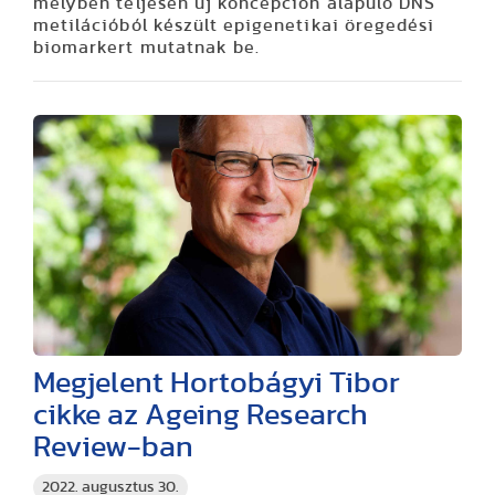
melyben teljesen új koncepción alapuló DNS
metilációból készült epigenetikai öregedési
biomarkert mutatnak be.
Megjelent Hortobágyi Tibor
cikke az Ageing Research
Review-ban
2022. augusztus 30.