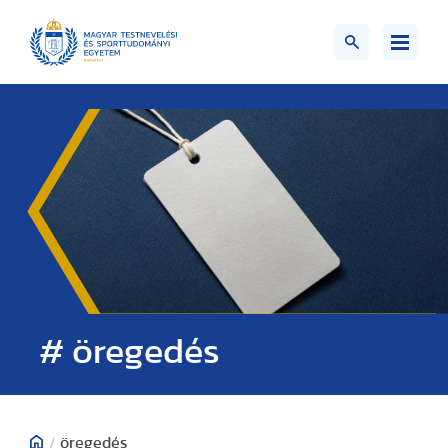
# öregedés
/
öregedés