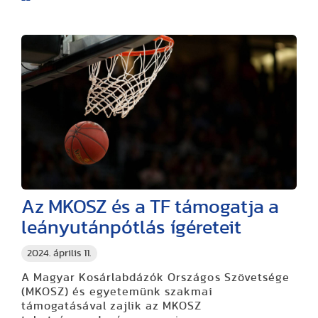
Az MKOSZ és a TF támogatja a
leányutánpótlás ígéreteit
2024. április 11.
A Magyar Kosárlabdázók Országos Szövetsége
(MKOSZ) és egyetemünk szakmai
támogatásával zajlik az MKOSZ