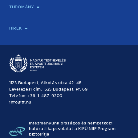
TUDOMÁNY
Sport-táplálkozástudományi Központ
Molekuláris Edzésélettani Kutató Központ
Doktori Iskola
Tudományos Iroda
Publikációk
TDK
Testnevelés, Sport, Tudomány
Habilitáció
Kutatásetika
OTDK
EKÖP
Nyári Egyetem
SPIRIT Olimpiai Tanulmányok Kutatási Központ
Kiváló Kutatási Infrastruktúra-hálózat
HÍREK
Hírek
Büszkeségeink
Hallgatói hírek
Tudományos hírek
TDK hírek
Pályázati hírek
TFSE hírek
Archívum
Eseménynaptár
1123 Budapest, Alkotás utca 42-48.
Levelezési cím: 1525 Budapest, Pf. 69
Telefon: +36-1-487-9200
info@tf.hu
Intézményünk országos és nemzetközi
hálózati kapcsolatát a KIFÜ NIIF Program
biztosítja