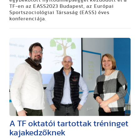
egybekötött nyitóünnepséggel kezdődött el a
TF-en az EASS2023 Budapest, az Európai
Sportszociológiai Társaság (EASS) éves
konferenciája.
A TF oktatói tartottak tréninget
kajakedzőknek