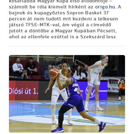
kosárlabda Magyar Kupa első elődöntője -
számolt be róla kiemelt hírként az
origo.hu
. A
bajnok és kupagyőztes Sopron Basket 37
percen át nem tudott mit kezdeni a lelkesen
játszó TFSE-MTK-val, ám végül a címvédő
jutott a döntőbe a Magyar Kupában Pécsett,
ahol az ellenfele ezúttal is a Szekszárd lesz.