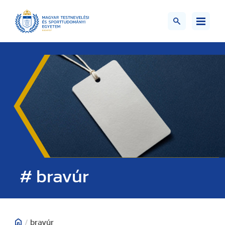
# bravúr
/
bravúr