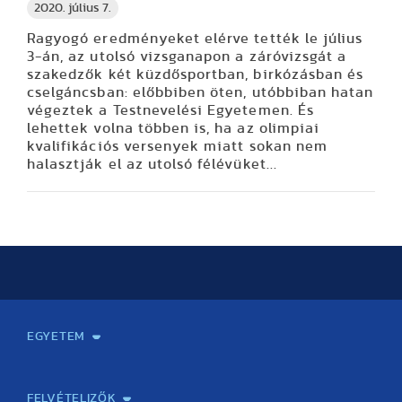
2020. július 7.
Ragyogó eredményeket elérve tették le július
3-án, az utolsó vizsganapon a záróvizsgát a
szakedzők két küzdősportban, birkózásban és
cselgáncsban: előbbiben öten, utóbbiban hatan
végeztek a Testnevelési Egyetemen. És
lehettek volna többen is, ha az olimpiai
kvalifikációs versenyek miatt sokan nem
halasztják el az utolsó félévüket...
EGYETEM
Kapcsolat
Elektronikus ügyintézés
Rektori köszöntő
Bemutatkozás, történet
Közérdekű adatok
Szervezeti felépítés
Testnevelési Egyetemért Alapítvány
Vezetők
Szenátus
Dokumentumok
Minőségbiztosítás
Dr. Koltai Jenő Sportközpont
Díjak, kitüntetések
Az egyetem testületei
Nemzetközi kapcsolatok
Könyvtár és Levéltár
Állásajánlatok
Alumni és Karrier Iroda
Partnerek
Projektek
Arculat
Rendezvények
Healthy Campus
TF Gym
Sportmedicina Központ
TF Nyári Táborok
FELVÉTELIZŐK