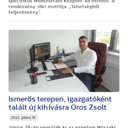
specifikus Módszertani Központ ad otthont. A
rendezvény idei mottója: „Tehetségből
teljesítmény”.
Ismerős terepen, igazgatóként
talált új kihívásra Oros Zsolt
2022. július 18.
Június 28-án nevezték ki az egyetem Műszaki