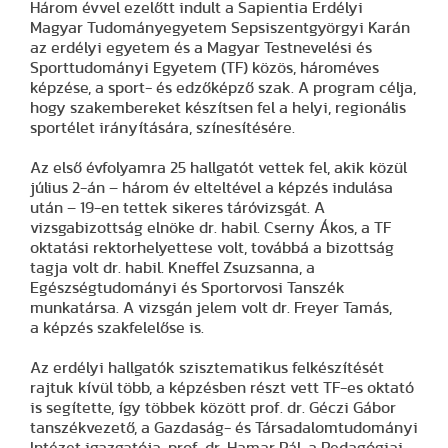
Három évvel ezelőtt indult a Sapientia Erdélyi
Magyar Tudományegyetem Sepsiszentgyörgyi Karán
az erdélyi egyetem és a Magyar Testnevelési és
Sporttudományi Egyetem (TF) közös, hároméves
képzése, a sport- és edzőképző szak. A program célja,
hogy szakembereket készítsen fel a helyi, regionális
sportélet irányítására, színesítésére.
Az első évfolyamra 25 hallgatót vettek fel, akik közül
július 2-án – három év elteltével a képzés indulása
után – 19-en tettek sikeres táróvizsgát. A
vizsgabizottság elnöke dr. habil. Cserny Ákos, a TF
oktatási rektorhelyettese volt, továbbá a bizottság
tagja volt dr. habil. Kneffel Zsuzsanna, a
Egészségtudományi és Sportorvosi Tanszék
munkatársa. A vizsgán jelem volt dr. Freyer Tamás,
a képzés szakfelelőse is.
Az erdélyi hallgatók szisztematikus felkészítését
rajtuk kívül több, a képzésben részt vett TF-es oktató
is segítette, így többek között prof. dr. Géczi Gábor
tanszékvezető, a Gazdaság- és Társadalomtudományi
Intézet igazgatója, prof. dr. Hamar Pál, a Pedagógiai