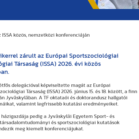
z ISSA közös, nemzetközi konferenciáján
ikerrel zárult az Európai Sportszociológiai
giai Társaság (ISSA) 2026. évi közös
ban.
tfős delegációval képviseltette magát az Európai
iológiai Társaság (ISSA) 2026. június 15. és 18. között, a finn
n Jyväskyläban. A TF oktataói és doktorandusz hallgatói
máikat, valamint legfrissebb kutatási eredményeiket.
 házigazdája pedig a Jyväskyläi Egyetem Sport- és
 társadalomtudományi és sportszociológiai kutatások
dezik meg kiemelt konferenciájukat.