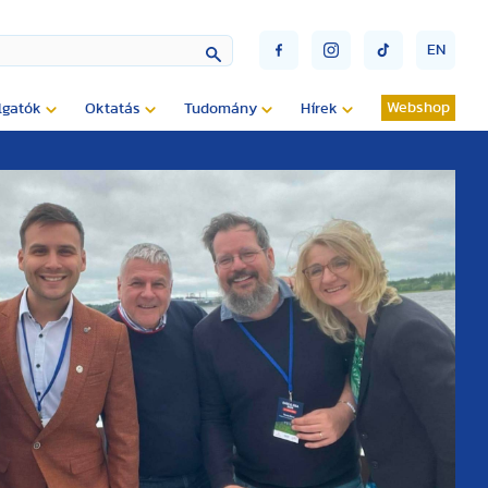
EN
Webshop
lgatók
Oktatás
Tudomány
Hírek