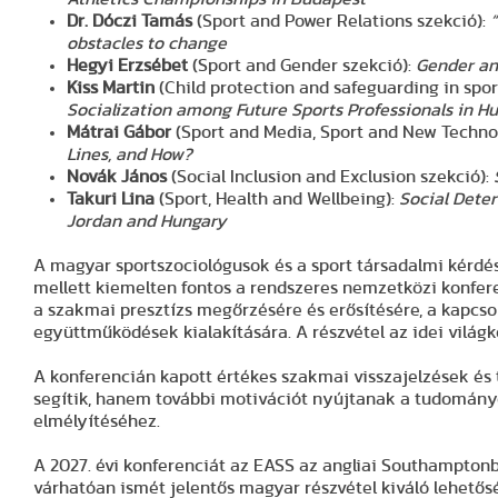
Dr. Dóczi Tamás
(Sport and Power Relations szekció):
“
obstacles to change
Hegyi Erzsébet
(Sport and Gender szekció):
Gender an
Kiss Martin
(Child protection and safeguarding in spor
Socialization among Future Sports Professionals in H
Mátrai Gábor
(Sport and Media, Sport and New Technol
Lines, and How?
Novák János
(Social Inclusion and Exclusion szekció):
Takuri Lina
(Sport, Health and Wellbeing):
Social Dete
Jordan and Hungary
A magyar sportszociológusok és a sport társadalmi kérdé
mellett kiemelten fontos a rendszeres nemzetközi konfer
a szakmai presztízs megőrzésére és erősítésére, a kapcsol
együttműködések kialakítására. A részvétel az idei világko
A konferencián kapott értékes szakmai visszajelzések és
segítik, hanem további motivációt nyújtanak a tudomá
elmélyítéséhez.
A 2027. évi konferenciát az EASS az angliai Southampton
várhatóan ismét jelentős magyar részvétel kiváló lehetős