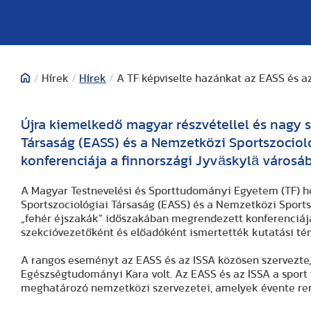
/
Hírek
/
Hírek
/
A TF képviselte hazánkat az EASS és a
Újra kiemelkedő magyar részvétellel és nagy s
Társaság (EASS) és a Nemzetközi Sportszocioló
konferenciája a finnországi Jyväskylä városá
A Magyar Testnevelési és Sporttudományi Egyetem (TF) hé
Sportszociológiai Társaság (EASS) és a Nemzetközi Sportszoc
„fehér éjszakák” időszakában megrendezett konferenciájá
szekcióvezetőként és előadóként ismertették kutatási té
A rangos eseményt az EASS és az ISSA közösen szervezte,
Egészségtudományi Kara volt. Az EASS és az ISSA a sport
meghatározó nemzetközi szervezetei, amelyek évente ren