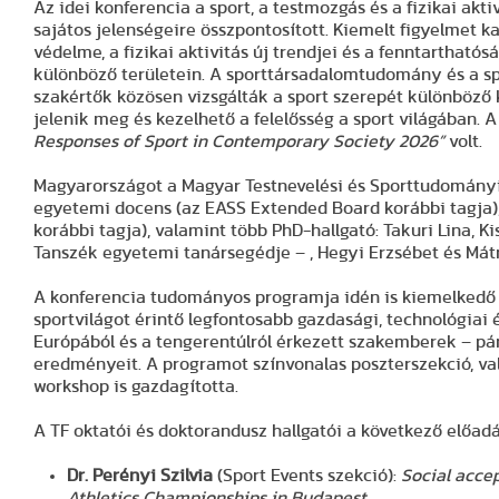
Az idei konferencia a sport, a testmozgás és a fizikai akt
sajátos jelenségeire összpontosított. Kiemelt figyelmet k
védelme, a fizikai aktivitás új trendjei és a fenntartható
különböző területein. A sporttársadalomtudomány és a s
szakértők közösen vizsgálták a sport szerepét különböző
jelenik meg és kezelhető a felelősség a sport világában.
Responses of Sport in Contemporary Society 2026”
volt.
Magyarországot a Magyar Testnevelési és Sporttudományi E
egyetemi docens (az EASS Extended Board korábbi tagja),
korábbi tagja), valamint több PhD-hallgató: Takuri Lina,
Tanszék egyetemi tanársegédje – , Hegyi Erzsébet és Mátr
A konferencia tudományos programja idén is kiemelkedő sz
sportvilágot érintő legfontosabb gazdasági, technológiai 
Európából és a tengerentúlról érkezett szakemberek – p
eredményeit. A programot színvonalas poszterszekció, va
workshop is gazdagította.
A TF oktatói és doktorandusz hallgatói a következő előad
Dr. Perényi Szilvia
(Sport Events szekció):
Social accep
Athletics Championships in Budapest