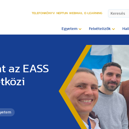
TELEFONKÖNYV
NEPTUN
WEBMAIL
E-LEARNING
Egyetem
Felvételizők
Hal
at az EASS
tközi
gyetem