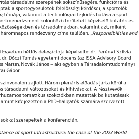
ivitás társadalmi szerepének sokszínűségére, funkcióira és
aptak a sportegyesületek felelősségi kérdései, a sportolók
ság témája, valamint a technológiai fejlődés hatása a sport
portmenedzsment különböző területeit képviselő kutatók és
 közösségekben és társadalmakban, valamint azt, miként
 A háromnapos rendezvény címe találóan:
„Responsibilities and
gyetem hétfős delegációja képviselte: dr. Perényi Szilvia
 dr. Dóczi Tamás egyetemi docens (az ISSA Advisory Board
 Kiss Martin, Novák János – aki egyben a Társadalomtudományi
ai Gábor.
ínvonalon zajlott. Három plenáris előadás járta körül a
és társadalmi változásokat és kihívásokat. A résztvevők –
árhuzamos tematikus szekciókban mutatták be kutatásaik
lamint kifejezetten a PhD-hallgatók számára szervezett
ásokkal szerepeltek a konferencián:
tance of sport infrastructure: the case of the 2023 World