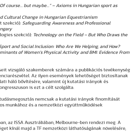
Of course… but maybe…” – Axioms in Hungarian sport as
d Cultural Change in Hungarian Equestrianism
t szekció):
Safeguarding Awareness and Professional
ungary
ogies szekció):
Technology on the Field – But Who Draws the
Sport and Social Inclusion: Who Are We Helping, and How?
rminants of Women’s Physical Activity and BMI: Evidence From
seit vizsgáló szakemberek számára a publikációs tevékenység
enciarészvétel. Az ilyen események lehetőséget biztosítanak
ati háló bővítésére, valamint új kutatási irányok és
ngresszuson is ezt a célt szolgálta.
 tudásmegosztás nemcsak a kutatási irányok finomítását
nyos munkához és a nemzetközi együttműködések
ban, az ISSA Ausztráliában, Melbourne-ben rendezi meg. A
éget kínál majd a TF nemzetközi láthatóságának növelésére,