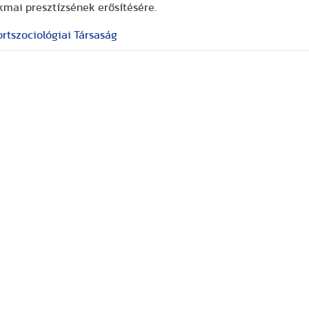
ai presztízsének erősítésére.
rtszociológiai Társaság