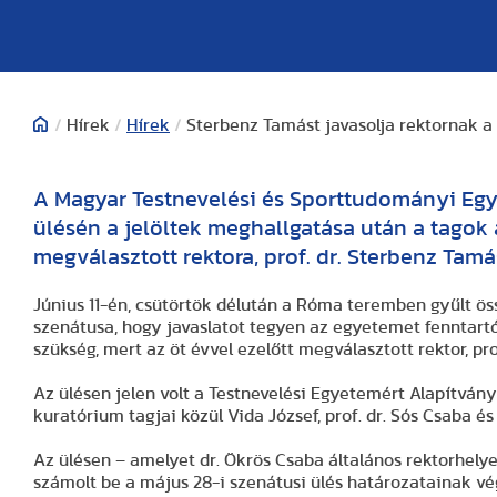
/
Hírek
/
Hírek
/
Sterbenz Tamást javasolja rektornak a
A Magyar Testnevelési és Sporttudományi Egyet
ülésén a jelöltek meghallgatása után a tagok a
megválasztott rektora, prof. dr. Sterbenz Tam
Június 11-én, csütörtök délután a Róma teremben gyűlt ö
szenátusa, hogy javaslatot tegyen az egyetemet fenntartó
szükség, mert az öt évvel ezelőtt megválasztott rektor, pr
Az ülésen jelen volt a Testnevelési Egyetemért Alapítvány ku
kuratórium tagjai közül Vida József, prof. dr. Sós Csaba és
Az ülésen – amelyet dr. Ökrös Csaba általános rektorhelyet
számolt be a május 28-i szenátusi ülés határozatainak vé