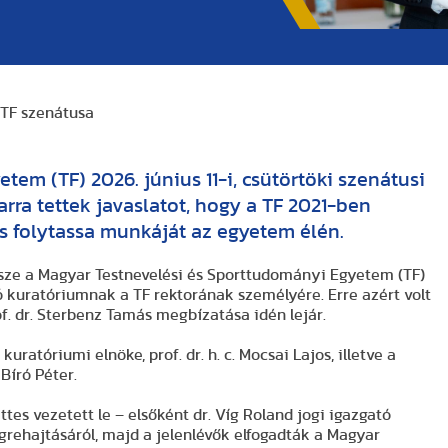
 TF szenátusa
em (TF) 2026. június 11-i, csütörtöki szenátusi
rra tettek javaslatot, hogy a TF 2021-ben
ás folytassa munkáját az egyetem élén.
ssze a Magyar Testnevelési és Sporttudományi Egyetem (TF)
 kuratóriumnak a TF rektorának személyére. Erre azért volt
of. dr. Sterbenz Tamás megbízatása idén lejár.
ratóriumi elnöke, prof. dr. h. c. Mocsai Lajos, illetve a
 Bíró Péter.
tes vezetett le – elsőként dr. Víg Roland jogi igazgató
grehajtásáról, majd a jelenlévők elfogadták a Magyar