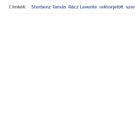
Címkék:
Sterbenz Tamás
Rácz Levente
rektorjelölt
sze