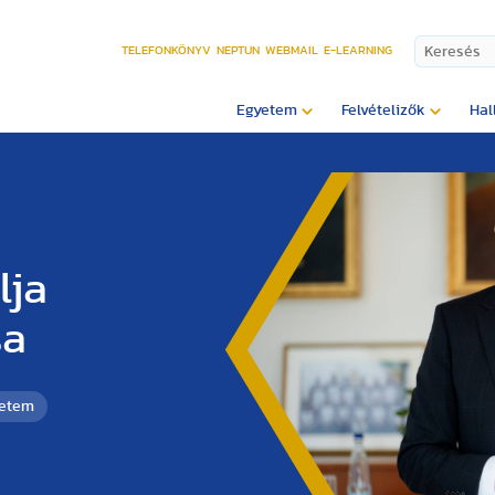
TELEFONKÖNYV
NEPTUN
WEBMAIL
E-LEARNING
Egyetem
Felvételizők
Hal
lja
sa
yetem