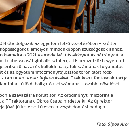
014 óta dolgozik az egyetem felső vezetésében – szólt a
at, képességeket, amelyek mindenképpen szükségesek ahhoz,
 kiemelte a 2021-es modellválltás előnyeit és hátrányait, a
mertebbé válását globális szinten, a TF nemzetközi egyetemi
 jelentkező hazai és külföldi hallgatók számának folyamatos
t és az egyetem intézményfejlesztés terén elért főbb
z területen tervez fejlesztéseket. Ezek közül fontosnak tartja
lamint a külföldi hallgatók létszámának további növelését.
en a szavazásra került sor. Az eredményt, miszerint a
a TF rektorának, Ökrös Csaba hirdette ki. Az új rektor
 jóvá július elseji ülésén, a végső döntést pedig a
Fotó: Sipos Áro