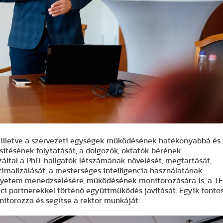
, illetve a szervezeti egységek működésének hatékonyabbá és
űsítésének folytatását, a dolgozók, oktatók bérének
záltal a PhD-hallgatók létszámának növelését, megtartását,
imalizálását, a mesterséges intelligencia használatának
 egyetem menedzselésére, működésének monitorozására is, a TF
ci partnerekkel történő együttműködés javítását. Egyik fonto
nitorozza és segítse a rektor munkáját.