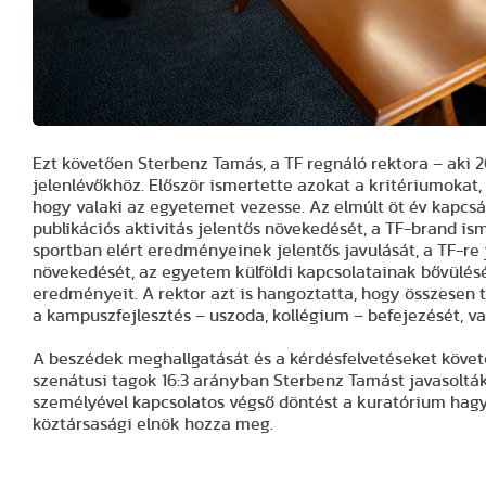
Ezt követően Sterbenz Tamás, a TF regnáló rektora – aki 2
jelenlévőkhöz. Először ismertette azokat a kritériumok
hogy valaki az egyetemet vezesse. Az elmúlt öt év kapcsán
publikációs aktivitás jelentős növekedését, a TF-brand is
sportban elért eredményeinek jelentős javulását, a TF-re
növekedését, az egyetem külföldi kapcsolatainak bővülésé
eredményeit. A rektor azt is hangoztatta, hogy összesen tí
a kampuszfejlesztés – uszoda, kollégium – befejezését, va
A beszédek meghallgatását és a kérdésfelvetéseket követő
szenátusi tagok 16:3 arányban Sterbenz Tamást javasolták 
személyével kapcsolatos végső döntést a kuratórium hagyja
köztársasági elnök hozza meg.