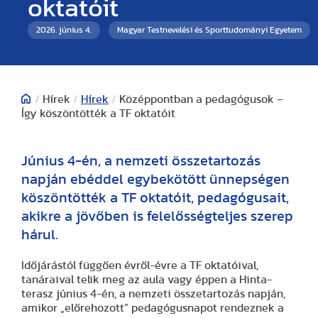
oktatóit
2026. június 4.
Magyar Testnevelési és Sporttudományi Egyetem
/
Hírek
/
Hírek
/
Középpontban a pedagógusok –
Így köszöntötték a TF oktatóit
Június 4-én, a nemzeti összetartozás
napján ebéddel egybekötött ünnepségen
köszöntötték a TF oktatóit, pedagógusait,
akikre a jövőben is felelősségteljes szerep
hárul.
Időjárástól függően évről-évre a TF oktatóival,
tanáraival telik meg az aula vagy éppen a Hinta-
terasz június 4-én, a nemzeti összetartozás napján,
amikor „előrehozott” pedagógusnapot rendeznek a