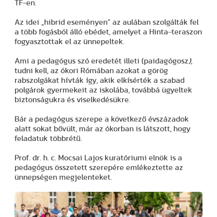
TF-en.
Az idei „hibrid eseményen” az aulában szolgálták fel
a több fogásból álló ebédet, amelyet a Hinta-teraszon
fogyasztottak el az ünnepeltek.
Ami a pedagógus szó eredetét illeti (paidagógosz
)
,
tudni kell, az ókori Rómában azokat a görög
rabszolgákat hívták így, akik elkísérték a szabad
polgárok gyermekeit az iskolába, továbbá ügyeltek
biztonságukra és viselkedésükre.
Bár a pedagógus szerepe a következő évszázadok
alatt sokat bővült, már az ókorban is látszott, hogy
feladatuk többrétű.
Prof. dr. h. c. Mocsai Lajos kuratóriumi elnök is a
pedagógus összetett szerepére emlékeztette az
ünnepségen megjelenteket.