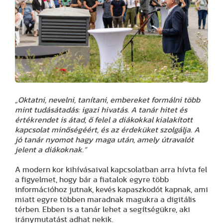
„Oktatni, nevelni, tanítani, embereket formálni több
mint tudásátadás: igazi hivatás. A tanár hitet és
értékrendet is átad, ő felel a diákokkal kialakított
kapcsolat minőségéért, és az érdeküket szolgálja. A
jó tanár nyomot hagy maga után, amely útravalót
jelent a diákoknak.”
A modern kor kihívásaival kapcsolatban arra hívta fel
a figyelmet, hogy bár a fiatalok egyre több
információhoz jutnak, kevés kapaszkodót kapnak, ami
miatt egyre többen maradnak magukra a digitális
térben. Ebben is a tanár lehet a segítségükre, aki
iránymutatást adhat nekik.