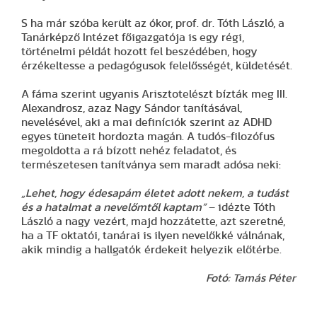
S ha már szóba került az ókor, prof. dr. Tóth László, a
Tanárképző Intézet főigazgatója is egy régi,
történelmi példát hozott fel beszédében, hogy
érzékeltesse a pedagógusok felelősségét, küldetését.
A fáma szerint ugyanis Arisztotelészt bízták meg III.
Alexandrosz, azaz Nagy Sándor tanításával,
nevelésével, aki a mai definíciók szerint az ADHD
egyes tüneteit hordozta magán. A tudós-filozófus
megoldotta a rá bízott nehéz feladatot, és
természetesen tanítványa sem maradt adósa neki:
„Lehet, hogy édesapám életet adott nekem, a tudást
és a hatalmat a nevelőmtől kaptam”
– idézte Tóth
László a nagy vezért, majd hozzátette, azt szeretné,
ha a TF oktatói, tanárai is ilyen nevelőkké válnának,
akik mindig a hallgatók érdekeit helyezik előtérbe.
Fotó: Tamás Péter