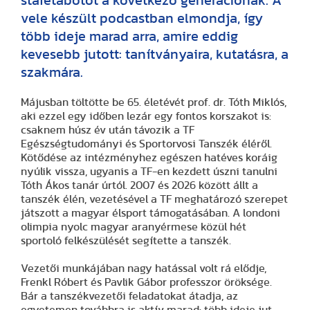
stafétabotot a következő generációnak. A
vele készült podcastban elmondja, így
több ideje marad arra, amire eddig
kevesebb jutott: tanítványaira, kutatásra, a
szakmára.
Májusban töltötte be 65. életévét prof. dr. Tóth Miklós,
aki ezzel egy időben lezár egy fontos korszakot is:
csaknem húsz év után távozik a TF
Egészségtudományi és Sportorvosi Tanszék éléről.
Kötődése az intézményhez egészen hatéves koráig
nyúlik vissza, ugyanis a TF-en kezdett úszni tanulni
Tóth Ákos tanár úrtól. 2007 és 2026 között állt a
tanszék élén, vezetésével a TF meghatározó szerepet
játszott a magyar élsport támogatásában. A londoni
olimpia nyolc magyar aranyérmese közül hét
sportoló felkészülését segítette a tanszék.
Vezetői munkájában nagy hatással volt rá elődje,
Frenkl Róbert és Pavlik Gábor professzor öröksége.
Bár a tanszékvezetői feladatokat átadja, az
egyetemen továbbra is aktív marad: több ideje jut