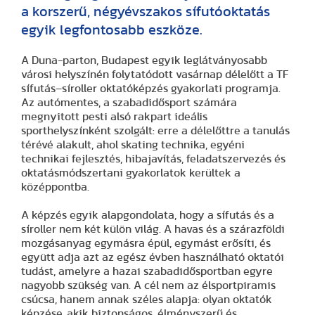
a korszerű, négyévszakos sífutóoktatás
egyik legfontosabb eszköze.
A Duna-parton, Budapest egyik leglátványosabb
városi helyszínén folytatódott vasárnap délelőtt a TF
sífutás–síroller oktatóképzés gyakorlati programja.
Az autómentes, a szabadidősport számára
megnyitott pesti alsó rakpart ideális
sporthelyszínként szolgált: erre a délelőttre a tanulás
térévé alakult, ahol skating technika, egyéni
technikai fejlesztés, hibajavítás, feladatszervezés és
oktatásmódszertani gyakorlatok kerültek a
középpontba.
A képzés egyik alapgondolata, hogy a sífutás és a
síroller nem két külön világ. A havas és a szárazföldi
mozgásanyag egymásra épül, egymást erősíti, és
együtt adja azt az egész évben használható oktatói
tudást, amelyre a hazai szabadidősportban egyre
nagyobb szükség van. A cél nem az élsportpiramis
csúcsa, hanem annak széles alapja: olyan oktatók
képzése, akik biztonságos, élményszerű és