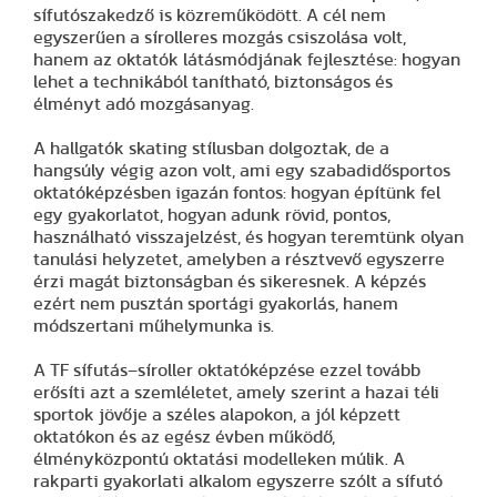
sífutószakedző is közreműködött. A cél nem
egyszerűen a sírolleres mozgás csiszolása volt,
hanem az oktatók látásmódjának fejlesztése: hogyan
lehet a technikából tanítható, biztonságos és
élményt adó mozgásanyag.
A hallgatók skating stílusban dolgoztak, de a
hangsúly végig azon volt, ami egy szabadidősportos
oktatóképzésben igazán fontos: hogyan építünk fel
egy gyakorlatot, hogyan adunk rövid, pontos,
használható visszajelzést, és hogyan teremtünk olyan
tanulási helyzetet, amelyben a résztvevő egyszerre
érzi magát biztonságban és sikeresnek. A képzés
ezért nem pusztán sportági gyakorlás, hanem
módszertani műhelymunka is.
A TF sífutás–síroller oktatóképzése ezzel tovább
erősíti azt a szemléletet, amely szerint a hazai téli
sportok jövője a széles alapokon, a jól képzett
oktatókon és az egész évben működő,
élményközpontú oktatási modelleken múlik. A
rakparti gyakorlati alkalom egyszerre szólt a sífutó