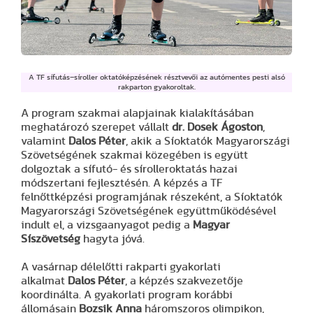
A TF sífutás–síroller oktatóképzésének résztvevői az autómentes pesti alsó
rakparton gyakoroltak.
A program szakmai alapjainak kialakításában
meghatározó szerepet vállalt
dr. Dosek Ágoston
,
valamint
Dalos Péter
, akik a Síoktatók Magyarországi
Szövetségének szakmai közegében is együtt
dolgoztak a sífutó- és sírolleroktatás hazai
módszertani fejlesztésén. A képzés a TF
felnőttképzési programjának részeként, a Síoktatók
Magyarországi Szövetségének együttműködésével
indult el, a vizsgaanyagot pedig a
Magyar
Síszövetség
hagyta jóvá.
A vasárnap délelőtti rakparti gyakorlati
alkalmat
Dalos Péter
, a képzés szakvezetője
koordinálta. A gyakorlati program korábbi
állomásain
Bozsik Anna
háromszoros olimpikon,