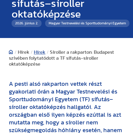
sífutás–síroller
oktatóképzése
2026. június 2.
Magyar Testnevelési és Sporttudományi Egyetem
/
Hírek
/
Hírek
/
Síroller a rakparton: Budapest
szívében folytatódott a TF sífutás–síroller
oktatóképzése
A pesti alsó rakparton vettek részt
gyakorlati órán a Magyar Testnevelési és
Sporttudományi Egyetem (TF) sífutás–
síroller oktatóképzés hallgatói. Az
országban első ilyen képzés ezúttal is azt
mutatta meg, hogy a síroller nem
szükségmegoldás hóhiány esetén, hanem