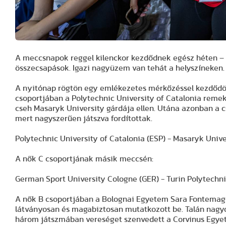
A meccsnapok reggel kilenckor kezdődnek egész héten – k
összecsapások. Igazi nagyüzem van tehát a helyszíneken.
A nyitónap rögtön egy emlékezetes mérkőzéssel kezdődött
csoportjában a Polytechnic University of Catalonia remek
cseh Masaryk University gárdája ellen. Utána azonban a cs
mert nagyszerűen játszva fordítottak.
Polytechnic University of Catalonia (ESP) - Masaryk University (C
A nők C csoportjának másik meccsén:
German Sport University Cologne (GER) - Turin Polytechnic (ITA)
A nők B csoportjában a Bolognai Egyetem Sara Fontemagg
látványosan és magabiztosan mutatkozott be. Talán nagyo
három játszmában vereséget szenvedett a Corvinus Egyet