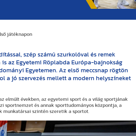
első játéknapon
dítással, szép számú szurkolóval és remek
is az Egyetemi Röplabda Európa-bajnokság
tudományi Egyetemen. Az első meccsnap rögtön
l a jó szervezés mellett a modern helyszíneket
 elmúlt években, az egyetemi sport és a világ sportjának
azi sportnemzet és annak sporttudományos központja, a
munkatársai szintén szeretik a sportot.