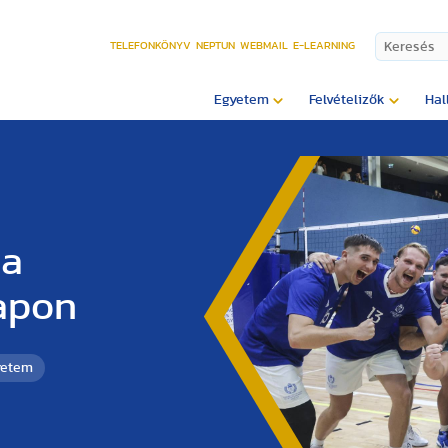
TELEFONKÖNYV
NEPTUN
WEBMAIL
E-LEARNING
Egyetem
Felvételizők
Hal
 a
napon
yetem