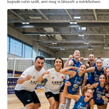
bajnoki rutin szólt, ami meg is látszott a mérkőzésen.