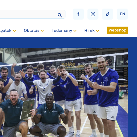
EN
Webshop
lgatók
Oktatás
Tudomány
Hírek