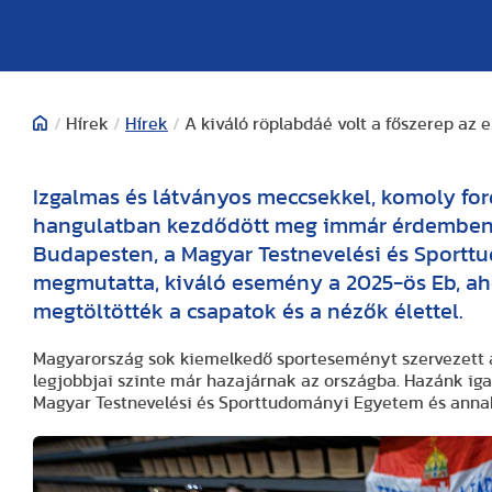
/
Hírek
/
Hírek
/
A kiváló röplabdáé volt a főszerep az 
Izgalmas és látványos meccsekkel, komoly for
hangulatban kezdődött meg immár érdemben 
Budapesten, a Magyar Testnevelési és Sport
megmutatta, kiváló esemény a 2025-ös Eb, aho
megtöltötték a csapatok és a nézők élettel.
Magyarország sok kiemelkedő sporteseményt szervezett az
legjobbjai szinte már hazajárnak az országba. Hazánk ig
Magyar Testnevelési és Sporttudományi Egyetem és annak 