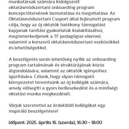
munkatársak számára kidolgozott
oktatásmódszertani onboarding program
koncepciótervének bemutatása és megvitatása. Az
Oktatásmódszertani Csoport által fejlesztett program
célja, hogy az új oktatók hatékony támogatást
kapjanak tanítási gyakorlatuk kialakításához,
megismerkedjenek a TF pedagógiai elveivel,
valamint a korszerű oktatásmódszertani eszközökkel
és lehetőségekkel.
A beszélgetés során lehetőség nyílik az onboarding
program tartalmának és struktúrájának közös
átgondolására, valamint az oktatók igényeihez
igazítására. Célunk, hogy olyan támogató
környezetet teremtsünk az új kollégák számára,
amely elősegíti a gyors beilleszkedést és a minőségi
oktatási munka megkezdését.
Várjuk szeretettel az érdeklődő kollégákat egy
inspiráló beszélgetésre!
Időpont: 2025. április 16. (szerda), 16:30 - 18:00