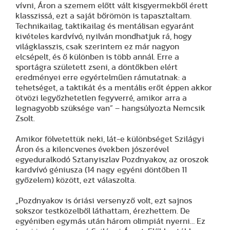
vívni, Áron a szemem előtt vált kisgyermekből érett
klasszissá, ezt a saját bőrömön is tapasztaltam.
Technikailag, taktikailag és mentálisan egyaránt
kivételes kardvívó, nyilván mondhatjuk rá, hogy
világklasszis, csak szerintem ez már nagyon
elcsépelt, és ő különben is több annál. Erre a
sportágra született zseni, a döntőkben elért
eredményei erre egyértelműen rámutatnak: a
tehetséget, a taktikát és a mentális erőt éppen akkor
ötvözi legyőzhetetlen fegyverré, amikor arra a
legnagyobb szüksége van” – hangsúlyozta Nemcsik
Zsolt.
Amikor fölvetettük neki, lát-e különbséget Szilágyi
Áron és a kilencvenes években jószerével
egyeduralkodó Sztanyiszlav Pozdnyakov, az oroszok
kardvívó géniusza (14 nagy egyéni döntőben 11
győzelem) között, ezt válaszolta.
„Pozdnyakov is óriási versenyző volt, ezt sajnos
sokszor testközelből láthattam, érezhettem. De
egyéniben egymás után három olimpiát nyerni… Ez