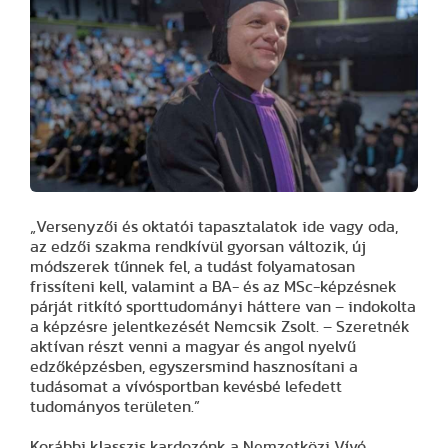
„Versenyzői és oktatói tapasztalatok ide vagy oda,
az edzői szakma rendkívül gyorsan változik, új
módszerek tűnnek fel, a tudást folyamatosan
frissíteni kell, valamint a BA- és az MSc-képzésnek
párját ritkító sporttudományi háttere van – indokolta
a képzésre jelentkezését Nemcsik Zsolt. – Szeretnék
aktívan részt venni a magyar és angol nyelvű
edzőképzésben, egyszersmind hasznosítani a
tudásomat a vívósportban kevésbé lefedett
tudományos területen.”
Korábbi klasszis kardozónk a Nemzetközi Vívó