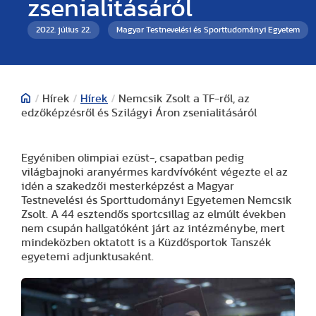
zsenialitásáról
2022. július 22.
Magyar Testnevelési és Sporttudományi Egyetem
/
Hírek
/
Hírek
/
Nemcsik Zsolt a TF-ről, az
edzőképzésről és Szilágyi Áron zsenialitásáról
Egyéniben olimpiai ezüst-, csapatban pedig
világbajnoki aranyérmes kardvívóként végezte el az
idén a szakedzői mesterképzést a Magyar
Testnevelési és Sporttudományi Egyetemen Nemcsik
Zsolt. A 44 esztendős sportcsillag az elmúlt években
nem csupán hallgatóként járt az intézménybe, mert
mindeközben oktatott is a Küzdősportok Tanszék
egyetemi adjunktusaként.