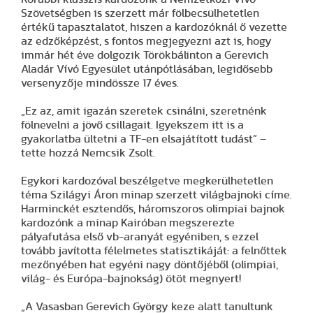
Szövetségben is szerzett már fölbecsülhetetlen
értékű tapasztalatot, hiszen a kardozóknál ő vezette
az edzőképzést, s fontos megjegyezni azt is, hogy
immár hét éve dolgozik Törökbálinton a Gerevich
Aladár Vívó Egyesület utánpótlásában, legidősebb
versenyzője mindössze 17 éves.
„Ez az, amit igazán szeretek csinálni, szeretnénk
fölnevelni a jövő csillagait. Igyekszem itt is a
gyakorlatba ültetni a TF-en elsajátított tudást” –
tette hozzá Nemcsik Zsolt.
Egykori kardozóval beszélgetve megkerülhetetlen
téma Szilágyi Áron minap szerzett világbajnoki címe.
Harminckét esztendős, háromszoros olimpiai bajnok
kardozónk a minap Kairóban megszerezte
pályafutása első vb-aranyát egyéniben, s ezzel
tovább javította félelmetes statisztikáját: a felnőttek
mezőnyében hat egyéni nagy döntőjéből (olimpiai,
világ- és Európa-bajnokság) ötöt megnyert!
„A Vasasban Gerevich György keze alatt tanultunk