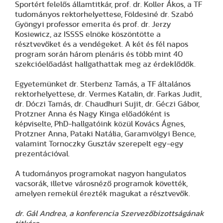
Sportért felelős államtitkár, prof. dr. Koller Ákos, a TF
tudományos rektorhelyettese, Földesiné dr. Szabó
Gyöngyi professor emerita és prof. dr. Jerzy
Kosiewicz, az ISSSS elnöke köszöntötte a
résztvevőket és a vendégeket. A két és fél napos
program során három plenáris és több mint 40
szekcióelőadást hallgathattak meg az érdeklődők.
Egyetemünket dr. Sterbenz Tamás, a TF általános
rektorhelyettese, dr. Vermes Katalin, dr. Farkas Judit,
dr. Dóczi Tamás, dr. Chaudhuri Sujit, dr. Géczi Gábor,
Protzner Anna és Nagy Kinga előadóként is
képviselte, PhD-hallgatóink közül Kovács Ágnes,
Protzner Anna, Pataki Natália, Garamvölgyi Bence,
valamint Tornoczky Gusztáv szerepelt egy-egy
prezentációval.
A tudományos programokat nagyon hangulatos
vacsorák, illetve városnéző programok követték,
amelyen remekül érezték magukat a résztvevők.
dr. Gál Andrea, a konferencia Szervezőbizottságának